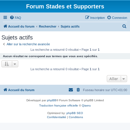
Forum Stades et Supporters
FAQ
Inscription
Connexion
R
Accueil du forum
Rechercher
Sujets actifs
e
Sujets actifs
c
Aller sur la recherche avancée
h
La recherche a retourné 0 résultat • Page
1
sur
1
e
Aucun résultat ne correspond aux termes que vous avez spécifiés.
r
c
La recherche a retourné 0 résultat • Page
1
sur
1
h
Aller
e
r
Accueil du forum
Fuseau horaire sur
UTC+01:00
Développé par
phpBB
® Forum Software © phpBB Limited
Traduction française officielle
©
Qiaeru
Optimized by:
phpBB SEO
Confidentialité
|
Conditions