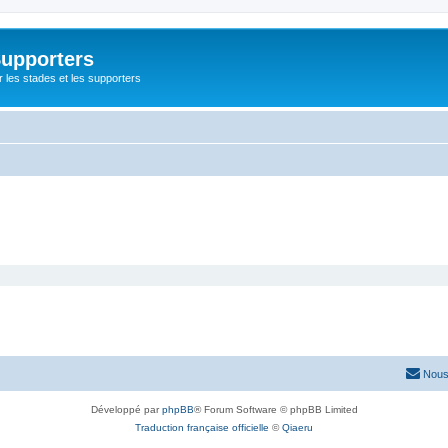
Supporters
r les stades et les supporters
Nous
Développé par
phpBB
® Forum Software © phpBB Limited
Traduction française officielle
©
Qiaeru