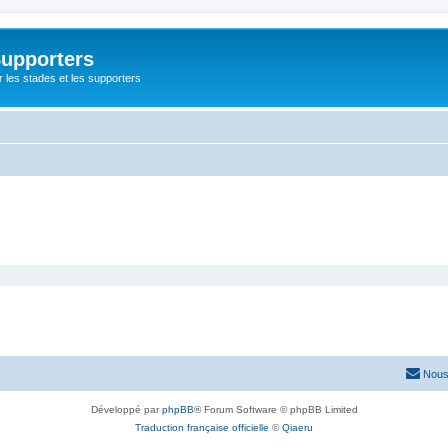
Supporters
r les stades et les supporters
Nous
Développé par
phpBB
® Forum Software © phpBB Limited
Traduction française officielle
©
Qiaeru