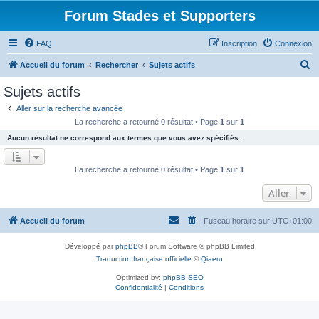
Forum Stades et Supporters
FAQ
Inscription
Connexion
R
Accueil du forum
Rechercher
Sujets actifs
e
Sujets actifs
c
Aller sur la recherche avancée
h
La recherche a retourné 0 résultat • Page
1
sur
1
e
Aucun résultat ne correspond aux termes que vous avez spécifiés.
r
c
La recherche a retourné 0 résultat • Page
1
sur
1
h
Aller
e
r
Accueil du forum
Fuseau horaire sur
UTC+01:00
Développé par
phpBB
® Forum Software © phpBB Limited
Traduction française officielle
©
Qiaeru
Optimized by:
phpBB SEO
Confidentialité
|
Conditions