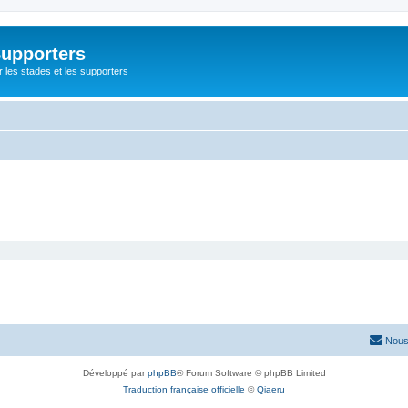
Supporters
r les stades et les supporters
Nous
Développé par
phpBB
® Forum Software © phpBB Limited
Traduction française officielle
©
Qiaeru