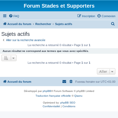
Forum Stades et Supporters
FAQ
Inscription
Connexion
R
Accueil du forum
Rechercher
Sujets actifs
e
Sujets actifs
c
Aller sur la recherche avancée
h
La recherche a retourné 0 résultat • Page
1
sur
1
e
Aucun résultat ne correspond aux termes que vous avez spécifiés.
r
c
La recherche a retourné 0 résultat • Page
1
sur
1
h
Aller
e
r
Accueil du forum
Fuseau horaire sur
UTC+01:00
Développé par
phpBB
® Forum Software © phpBB Limited
Traduction française officielle
©
Qiaeru
Optimized by:
phpBB SEO
Confidentialité
|
Conditions