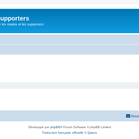
Supporters
r les stades et les supporters
Nous
Développé par
phpBB
® Forum Software © phpBB Limited
Traduction française officielle
©
Qiaeru