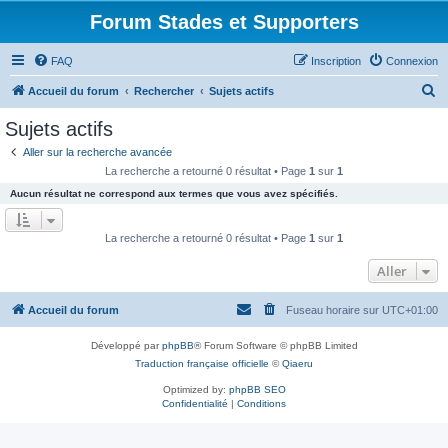
Forum Stades et Supporters
FAQ
Inscription
Connexion
R
Accueil du forum
Rechercher
Sujets actifs
e
Sujets actifs
c
Aller sur la recherche avancée
h
La recherche a retourné 0 résultat • Page
1
sur
1
e
Aucun résultat ne correspond aux termes que vous avez spécifiés.
r
c
La recherche a retourné 0 résultat • Page
1
sur
1
h
Aller
e
r
Accueil du forum
Fuseau horaire sur
UTC+01:00
Développé par
phpBB
® Forum Software © phpBB Limited
Traduction française officielle
©
Qiaeru
Optimized by:
phpBB SEO
Confidentialité
|
Conditions