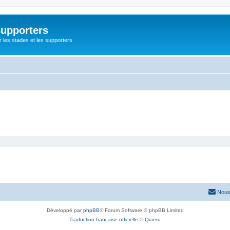
Supporters
r les stades et les supporters
Nous
Développé par
phpBB
® Forum Software © phpBB Limited
Traduction française officielle
©
Qiaeru