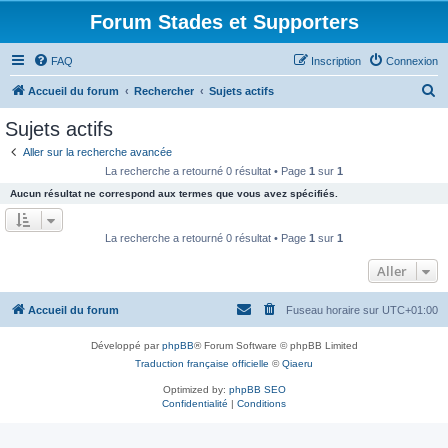
Forum Stades et Supporters
FAQ
Inscription
Connexion
R
Accueil du forum
Rechercher
Sujets actifs
e
Sujets actifs
c
Aller sur la recherche avancée
h
La recherche a retourné 0 résultat • Page
1
sur
1
e
Aucun résultat ne correspond aux termes que vous avez spécifiés.
r
c
La recherche a retourné 0 résultat • Page
1
sur
1
h
Aller
e
r
Accueil du forum
Fuseau horaire sur
UTC+01:00
Développé par
phpBB
® Forum Software © phpBB Limited
Traduction française officielle
©
Qiaeru
Optimized by:
phpBB SEO
Confidentialité
|
Conditions