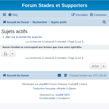
Forum Stades et Supporters
FAQ
Inscription
Connexion
R
Accueil du forum
Rechercher
Sujets actifs
e
Sujets actifs
c
Aller sur la recherche avancée
h
La recherche a retourné 0 résultat • Page
1
sur
1
e
Aucun résultat ne correspond aux termes que vous avez spécifiés.
r
c
La recherche a retourné 0 résultat • Page
1
sur
1
h
Aller
e
r
Accueil du forum
Fuseau horaire sur
UTC+01:00
Développé par
phpBB
® Forum Software © phpBB Limited
Traduction française officielle
©
Qiaeru
Optimized by:
phpBB SEO
Confidentialité
|
Conditions