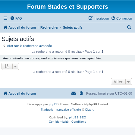
Forum Stades et Supporters
FAQ
Inscription
Connexion
R
Accueil du forum
Rechercher
Sujets actifs
e
Sujets actifs
c
Aller sur la recherche avancée
h
La recherche a retourné 0 résultat • Page
1
sur
1
e
Aucun résultat ne correspond aux termes que vous avez spécifiés.
r
c
La recherche a retourné 0 résultat • Page
1
sur
1
h
Aller
e
r
Accueil du forum
Fuseau horaire sur
UTC+01:00
Développé par
phpBB
® Forum Software © phpBB Limited
Traduction française officielle
©
Qiaeru
Optimized by:
phpBB SEO
Confidentialité
|
Conditions