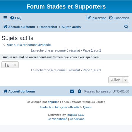
Forum Stades et Supporters
FAQ
Inscription
Connexion
R
Accueil du forum
Rechercher
Sujets actifs
e
Sujets actifs
c
Aller sur la recherche avancée
h
La recherche a retourné 0 résultat • Page
1
sur
1
e
Aucun résultat ne correspond aux termes que vous avez spécifiés.
r
c
La recherche a retourné 0 résultat • Page
1
sur
1
h
Aller
e
r
Accueil du forum
Fuseau horaire sur
UTC+01:00
Développé par
phpBB
® Forum Software © phpBB Limited
Traduction française officielle
©
Qiaeru
Optimized by:
phpBB SEO
Confidentialité
|
Conditions