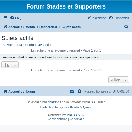
Forum Stades et Supporters
FAQ
Inscription
Connexion
R
Accueil du forum
Rechercher
Sujets actifs
e
Sujets actifs
c
Aller sur la recherche avancée
h
La recherche a retourné 0 résultat • Page
1
sur
1
e
Aucun résultat ne correspond aux termes que vous avez spécifiés.
r
c
La recherche a retourné 0 résultat • Page
1
sur
1
h
Aller
e
r
Accueil du forum
Fuseau horaire sur
UTC+01:00
Développé par
phpBB
® Forum Software © phpBB Limited
Traduction française officielle
©
Qiaeru
Optimized by:
phpBB SEO
Confidentialité
|
Conditions