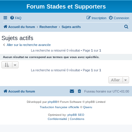
Forum Stades et Supporters
FAQ
Inscription
Connexion
R
Accueil du forum
Rechercher
Sujets actifs
e
Sujets actifs
c
Aller sur la recherche avancée
h
La recherche a retourné 0 résultat • Page
1
sur
1
e
Aucun résultat ne correspond aux termes que vous avez spécifiés.
r
c
La recherche a retourné 0 résultat • Page
1
sur
1
h
Aller
e
r
Accueil du forum
Fuseau horaire sur
UTC+01:00
Développé par
phpBB
® Forum Software © phpBB Limited
Traduction française officielle
©
Qiaeru
Optimized by:
phpBB SEO
Confidentialité
|
Conditions