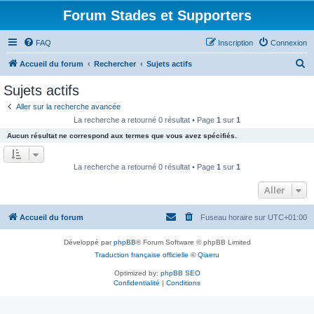
Forum Stades et Supporters
FAQ
Inscription
Connexion
R
Accueil du forum
Rechercher
Sujets actifs
e
Sujets actifs
c
Aller sur la recherche avancée
h
La recherche a retourné 0 résultat • Page
1
sur
1
e
Aucun résultat ne correspond aux termes que vous avez spécifiés.
r
c
La recherche a retourné 0 résultat • Page
1
sur
1
h
Aller
e
r
Accueil du forum
Fuseau horaire sur
UTC+01:00
Développé par
phpBB
® Forum Software © phpBB Limited
Traduction française officielle
©
Qiaeru
Optimized by:
phpBB SEO
Confidentialité
|
Conditions