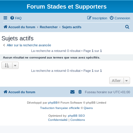
Forum Stades et Supporters
FAQ
Inscription
Connexion
R
Accueil du forum
Rechercher
Sujets actifs
e
Sujets actifs
c
Aller sur la recherche avancée
h
La recherche a retourné 0 résultat • Page
1
sur
1
e
Aucun résultat ne correspond aux termes que vous avez spécifiés.
r
c
La recherche a retourné 0 résultat • Page
1
sur
1
h
Aller
e
r
Accueil du forum
Fuseau horaire sur
UTC+01:00
Développé par
phpBB
® Forum Software © phpBB Limited
Traduction française officielle
©
Qiaeru
Optimized by:
phpBB SEO
Confidentialité
|
Conditions