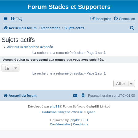
Forum Stades et Supporters
FAQ
Inscription
Connexion
R
Accueil du forum
Rechercher
Sujets actifs
e
Sujets actifs
c
Aller sur la recherche avancée
h
La recherche a retourné 0 résultat • Page
1
sur
1
e
Aucun résultat ne correspond aux termes que vous avez spécifiés.
r
c
La recherche a retourné 0 résultat • Page
1
sur
1
h
Aller
e
r
Accueil du forum
Fuseau horaire sur
UTC+01:00
Développé par
phpBB
® Forum Software © phpBB Limited
Traduction française officielle
©
Qiaeru
Optimized by:
phpBB SEO
Confidentialité
|
Conditions