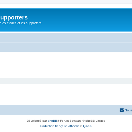
Supporters
r les stades et les supporters
Nous
Développé par
phpBB
® Forum Software © phpBB Limited
Traduction française officielle
©
Qiaeru