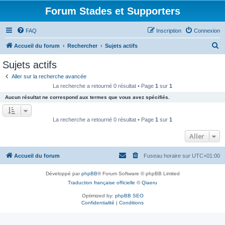
Forum Stades et Supporters
FAQ
Inscription
Connexion
R
Accueil du forum
Rechercher
Sujets actifs
e
Sujets actifs
c
Aller sur la recherche avancée
h
La recherche a retourné 0 résultat • Page
1
sur
1
e
Aucun résultat ne correspond aux termes que vous avez spécifiés.
r
c
La recherche a retourné 0 résultat • Page
1
sur
1
h
Aller
e
r
Accueil du forum
Fuseau horaire sur
UTC+01:00
Développé par
phpBB
® Forum Software © phpBB Limited
Traduction française officielle
©
Qiaeru
Optimized by:
phpBB SEO
Confidentialité
|
Conditions