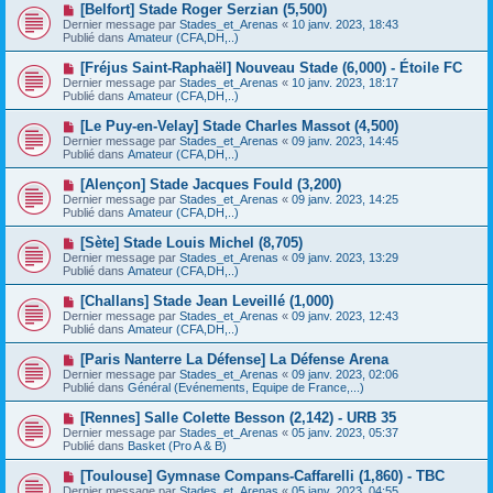
e
N
[Belfort] Stade Roger Serzian (5,500)
s
a
o
s
Dernier message par
Stades_et_Arenas
«
10 janv. 2023, 18:43
u
u
a
Publié dans
Amateur (CFA,DH,..)
m
v
g
e
e
e
N
[Fréjus Saint-Raphaël] Nouveau Stade (6,000) - Étoile FC
s
a
o
s
Dernier message par
Stades_et_Arenas
«
10 janv. 2023, 18:17
u
u
a
Publié dans
Amateur (CFA,DH,..)
m
v
g
e
e
e
N
[Le Puy-en-Velay] Stade Charles Massot (4,500)
s
a
o
s
Dernier message par
Stades_et_Arenas
«
09 janv. 2023, 14:45
u
u
a
Publié dans
Amateur (CFA,DH,..)
m
v
g
e
e
e
N
[Alençon] Stade Jacques Fould (3,200)
s
a
o
s
Dernier message par
Stades_et_Arenas
«
09 janv. 2023, 14:25
u
u
a
Publié dans
Amateur (CFA,DH,..)
m
v
g
e
e
e
N
[Sète] Stade Louis Michel (8,705)
s
a
o
s
Dernier message par
Stades_et_Arenas
«
09 janv. 2023, 13:29
u
u
a
Publié dans
Amateur (CFA,DH,..)
m
v
g
e
e
e
N
[Challans] Stade Jean Leveillé (1,000)
s
a
o
s
Dernier message par
Stades_et_Arenas
«
09 janv. 2023, 12:43
u
u
a
Publié dans
Amateur (CFA,DH,..)
m
v
g
e
e
e
N
[Paris Nanterre La Défense] La Défense Arena
s
a
o
s
Dernier message par
Stades_et_Arenas
«
09 janv. 2023, 02:06
u
u
a
Publié dans
Général (Evénements, Equipe de France,...)
m
v
g
e
e
e
N
[Rennes] Salle Colette Besson (2,142) - URB 35
s
a
o
s
Dernier message par
Stades_et_Arenas
«
05 janv. 2023, 05:37
u
u
a
Publié dans
Basket (Pro A & B)
m
v
g
e
e
e
N
[Toulouse] Gymnase Compans-Caffarelli (1,860) - TBC
s
a
o
s
Dernier message par
Stades_et_Arenas
«
05 janv. 2023, 04:55