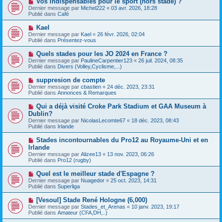
Vos indispensables pour le sport (hors stade) ?
u
a
o
Dernier message par
m
Michel222
«
03 avr. 2026, 18:28
g
u
Publié dans
e
Café
e
v
s
e
s
N
Kael
a
a
o
Dernier message par
Kael
«
26 févr. 2026, 02:04
u
g
u
Publié dans
Présentez-vous
m
e
v
e
e
N
Quels stades pour les JO 2024 en France ?
s
a
o
s
Dernier message par
PaulineCarpentier123
«
26 juil. 2024, 08:35
u
u
a
Publié dans
Divers (Volley,Cyclisme,...)
m
v
g
e
e
e
N
suppresion de compte
s
a
o
s
Dernier message par
cbastien
«
24 déc. 2023, 23:31
u
u
a
Publié dans
Annonces & Remarques
m
v
g
e
e
e
N
Qui a déjà visité Croke Park Stadium et GAA Museum à
s
a
o
s
Dublin?
u
u
a
Dernier message par
m
NicolasLecomte67
«
18 déc. 2023, 08:43
v
g
Publié dans
e
Irlande
e
e
s
a
s
N
Stades incontournables du Pro12 au Royaume-Uni et en
u
a
o
Irlande
m
g
u
e
Dernier message par
Alizee13
«
13 nov. 2023, 06:26
e
v
s
Publié dans
Pro12 (rugby)
e
s
a
a
N
Quel est le meilleur stade d'Espagne ?
u
g
o
Dernier message par
m
Nuagedor
«
25 oct. 2023, 14:31
e
u
Publié dans
e
Superliga
v
s
e
s
N
[Vesoul] Stade René Hologne (6,000)
a
a
o
Dernier message par
Stades_et_Arenas
«
10 janv. 2023, 19:17
u
g
u
Publié dans
Amateur (CFA,DH,..)
m
e
v
e