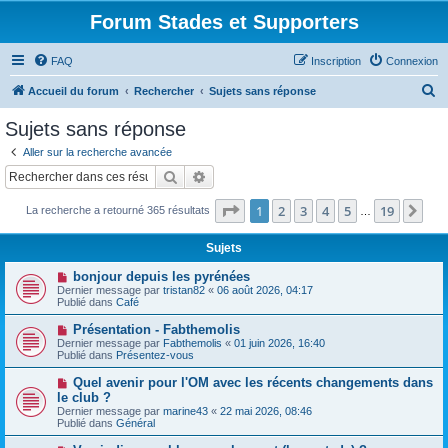
Forum Stades et Supporters
FAQ
Inscription
Connexion
R
Accueil du forum
Rechercher
Sujets sans réponse
e
Sujets sans réponse
c
Aller sur la recherche avancée
h
Rechercher
Recherche avancée
e
Page
1
sur
19
1
2
3
4
5
19
Sui
La recherche a retourné 365 résultats
r
…
c
Sujets
h
N
bonjour depuis les pyrénées
e
o
Dernier message par
tristan82
«
06 août 2026, 04:17
u
Publié dans
Café
r
v
e
N
Présentation - Fabthemolis
a
o
Dernier message par
Fabthemolis
«
01 juin 2026, 16:40
u
u
Publié dans
Présentez-vous
m
v
e
e
N
Quel avenir pour l'OM avec les récents changements dans
s
a
o
s
le club ?
u
u
a
Dernier message par
m
marine43
«
22 mai 2026, 08:46
v
g
Publié dans
e
Général
e
e
s
a
s
N