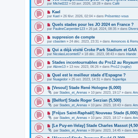
e
a
o
e
par
Michel222
»
03 avr. 2026, 18:28
» dans
Café
a
g
u
s
u
e
v
s
N
Kael
m
e
a
o
e
par
Kael
»
26 févr. 2026, 02:04
» dans
Présentez-vous
a
g
u
s
u
e
v
s
N
Quels stades pour les JO 2024 en France ?
m
e
a
o
e
par
PaulineCarpentier123
»
26 juil. 2024, 08:35
» dans
Divers
a
g
u
s
u
e
v
s
N
suppresion de compte
m
e
a
o
e
par
cbastien
»
24 déc. 2023, 23:31
» dans
Annonces & Rem
a
g
u
s
u
e
v
s
N
Qui a déjà visité Croke Park Stadium et GA
m
e
a
o
e
par
NicolasLecomte67
»
18 déc. 2023, 08:43
» dans
Irlande
a
g
u
s
u
e
v
s
N
Stades incontournables du Pro12 au Royaume
m
e
a
o
e
par
Alizee13
»
13 nov. 2023, 06:26
» dans
Pro12 (rugby)
a
g
u
s
u
e
v
s
N
Quel est le meilleur stade d'Espagne ?
m
e
a
o
e
par
Nuagedor
»
25 oct. 2023, 14:31
» dans
Superliga
a
g
u
s
u
e
v
s
N
[Vesoul] Stade René Hologne (6,000)
m
e
a
o
e
par
Stades_et_Arenas
»
10 janv. 2023, 19:17
» dans
Ama
a
g
u
s
u
e
v
s
N
[Belfort] Stade Roger Serzian (5,500)
m
e
a
o
e
par
Stades_et_Arenas
»
10 janv. 2023, 18:43
» dans
Ama
a
g
u
s
u
e
v
s
N
[Fréjus Saint-Raphaël] Nouveau Stade (6,000) 
m
e
a
o
e
par
Stades_et_Arenas
»
10 janv. 2023, 18:17
» dans
Ama
a
g
u
s
u
e
v
s
N
[Le Puy-en-Velay] Stade Charles Massot (4,50
m
e
a
o
e
par
Stades_et_Arenas
»
09 janv. 2023, 14:45
» dans
Ama
a
g
u
s
u
e
v
s
N