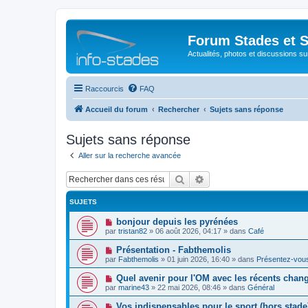
Forum Stades et 
Actualités, photos et discussions su
Raccourcis
FAQ
Accueil du forum
Rechercher
Sujets sans réponse
Sujets sans réponse
Aller sur la recherche avancée
Rechercher
Recherche avancée
SUJETS
N
bonjour depuis les pyrénées
o
par
tristan82
»
06 août 2026, 04:17
» dans
Café
u
v
N
Présentation - Fabthemolis
e
o
par
Fabthemolis
»
01 juin 2026, 16:40
» dans
Présentez-vou
a
u
u
v
N
Quel avenir pour l'OM avec les récents chan
m
e
o
e
par
marine43
»
22 mai 2026, 08:46
» dans
Général
a
u
s
u
v
s
N
Vos indispensables pour le sport (hors stade
m