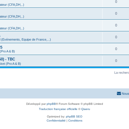
0
teur (CFA,DH,..)
0
teur (CFA,DH,..)
0
teur (CFA,DH,..)
a
0
 (Evénements, Equipe de France,...)
35
0
(Pro A & B)
0) - TBC
0
ket (Pro A & B)
La recherc
Nous
Développé par
phpBB
® Forum Software © phpBB Limited
Traduction française officielle
©
Qiaeru
Optimized by:
phpBB SEO
Confidentialité
|
Conditions