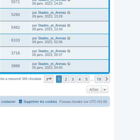
5571
09 janv. 2023, 14:25
par
Stades_et_Arenas
5280
09 janv. 2023, 13:29
par
Stades_et_Arenas
5462
09 janv. 2023, 12:43
par
Stades_et_Arenas
6103
09 janv. 2023, 02:06
par
Stades_et_Arenas
3716
05 janv. 2023, 05:37
par
Stades_et_Arenas
3886
05 janv. 2023, 04:55
Page
1
sur
19
1
2
3
4
5
19
Suivant
he a retourné 365 résultats
…
Aller
 contacter
Supprimer les cookies
Fuseau horaire sur
UTC+01:00