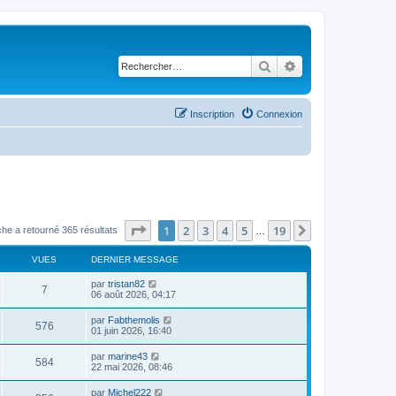
Rechercher
Recherche avancé
Inscription
Connexion
Page
1
sur
19
1
2
3
4
5
19
Suivant
he a retourné 365 résultats
…
VUES
DERNIER MESSAGE
par
tristan82
7
06 août 2026, 04:17
par
Fabthemolis
576
01 juin 2026, 16:40
par
marine43
584
22 mai 2026, 08:46
par
Michel222