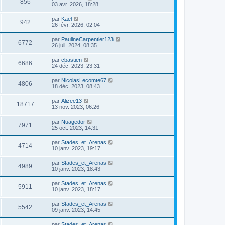
856
03 avr. 2026, 18:28
par
Kael
942
26 févr. 2026, 02:04
par
PaulineCarpentier123
6772
26 juil. 2024, 08:35
par
cbastien
6686
24 déc. 2023, 23:31
par
NicolasLecomte67
4806
18 déc. 2023, 08:43
par
Alizee13
18717
13 nov. 2023, 06:26
par
Nuagedor
7971
25 oct. 2023, 14:31
par
Stades_et_Arenas
4714
10 janv. 2023, 19:17
par
Stades_et_Arenas
4989
10 janv. 2023, 18:43
par
Stades_et_Arenas
5911
10 janv. 2023, 18:17
par
Stades_et_Arenas
5542
09 janv. 2023, 14:45
par
Stades_et_Arenas