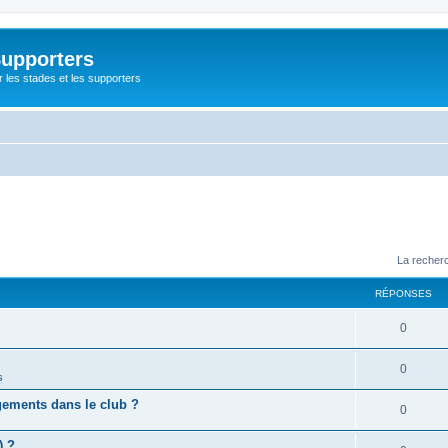
Supporters
r les stades et les supporters
La recherc
RÉPONSES
0
0
s
gements dans le club ?
0
) ?