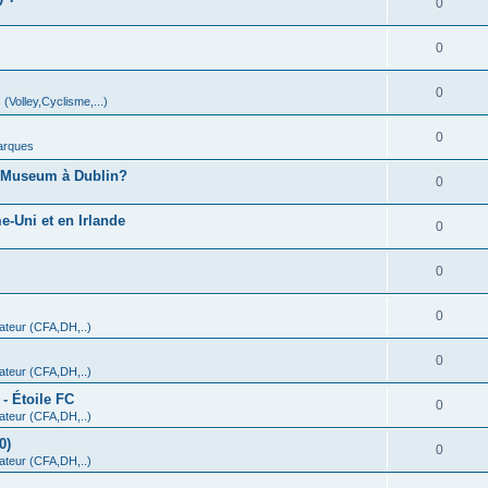
0
0
0
 (Volley,Cyclisme,...)
0
arques
A Museum à Dublin?
0
-Uni et en Irlande
0
0
0
teur (CFA,DH,..)
0
teur (CFA,DH,..)
- Étoile FC
0
teur (CFA,DH,..)
0)
0
teur (CFA,DH,..)