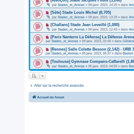
[Alençon] Stade Jacques Fould (3,200)
m
e
a
o
e
par
Stades_et_Arenas
»
09 janv. 2023, 14:25
» dans
Ama
a
g
u
s
u
e
v
s
N
[Sète] Stade Louis Michel (8,705)
m
e
a
o
e
par
Stades_et_Arenas
»
09 janv. 2023, 13:29
» dans
Ama
a
g
u
s
u
e
v
s
N
[Challans] Stade Jean Leveillé (1,000)
m
e
a
o
e
par
Stades_et_Arenas
»
09 janv. 2023, 12:43
» dans
Ama
a
g
u
s
u
e
v
s
N
[Paris Nanterre La Défense] La Défense Aren
m
e
a
o
e
par
Stades_et_Arenas
»
09 janv. 2023, 02:06
» dans
Général
a
g
u
s
u
e
v
s
N
[Rennes] Salle Colette Besson (2,142) - URB 
m
e
a
o
e
par
Stades_et_Arenas
»
05 janv. 2023, 05:37
» dans
Basket 
a
g
u
s
u
e
v
s
N
[Toulouse] Gymnase Compans-Caffarelli (1,86
m
e
a
o
e
par
Stades_et_Arenas
»
05 janv. 2023, 04:55
» dans
Bas
a
g
u
s
u
e
v
s
m
e
a
e
a
g
s
u
e
s
Aller sur la recherche avancée
m
a
e
g
s
e
s
Accueil du forum
a
g
e