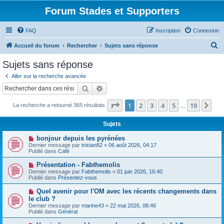
Forum Stades et Supporters
FAQ
Inscription
Connexion
R
Accueil du forum
Rechercher
Sujets sans réponse
e
Sujets sans réponse
c
Aller sur la recherche avancée
h
Rechercher
Recherche avancée
e
Page
1
sur
19
1
2
3
4
5
19
Sui
La recherche a retourné 365 résultats
r
…
c
Sujets
h
N
bonjour depuis les pyrénées
e
o
Dernier message par
tristan82
«
06 août 2026, 04:17
u
Publié dans
Café
r
v
e
N
Présentation - Fabthemolis
a
o
Dernier message par
Fabthemolis
«
01 juin 2026, 16:40
u
u
Publié dans
Présentez-vous
m
v
e
e
N
Quel avenir pour l'OM avec les récents changements dans
s
a
o
s
le club ?
u
u
a
Dernier message par
m
marine43
«
22 mai 2026, 08:46
v
g
Publié dans
e
Général
e
e
s
a
s
N