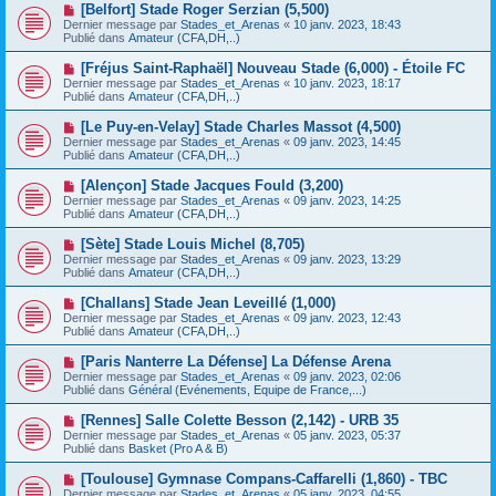
e
N
[Belfort] Stade Roger Serzian (5,500)
s
a
o
s
Dernier message par
Stades_et_Arenas
«
10 janv. 2023, 18:43
u
u
a
Publié dans
Amateur (CFA,DH,..)
m
v
g
e
e
e
N
[Fréjus Saint-Raphaël] Nouveau Stade (6,000) - Étoile FC
s
a
o
s
Dernier message par
Stades_et_Arenas
«
10 janv. 2023, 18:17
u
u
a
Publié dans
Amateur (CFA,DH,..)
m
v
g
e
e
e
N
[Le Puy-en-Velay] Stade Charles Massot (4,500)
s
a
o
s
Dernier message par
Stades_et_Arenas
«
09 janv. 2023, 14:45
u
u
a
Publié dans
Amateur (CFA,DH,..)
m
v
g
e
e
e
N
[Alençon] Stade Jacques Fould (3,200)
s
a
o
s
Dernier message par
Stades_et_Arenas
«
09 janv. 2023, 14:25
u
u
a
Publié dans
Amateur (CFA,DH,..)
m
v
g
e
e
e
N
[Sète] Stade Louis Michel (8,705)
s
a
o
s
Dernier message par
Stades_et_Arenas
«
09 janv. 2023, 13:29
u
u
a
Publié dans
Amateur (CFA,DH,..)
m
v
g
e
e
e
N
[Challans] Stade Jean Leveillé (1,000)
s
a
o
s
Dernier message par
Stades_et_Arenas
«
09 janv. 2023, 12:43
u
u
a
Publié dans
Amateur (CFA,DH,..)
m
v
g
e
e
e
N
[Paris Nanterre La Défense] La Défense Arena
s
a
o
s
Dernier message par
Stades_et_Arenas
«
09 janv. 2023, 02:06
u
u
a
Publié dans
Général (Evénements, Equipe de France,...)
m
v
g
e
e
e
N
[Rennes] Salle Colette Besson (2,142) - URB 35
s
a
o
s
Dernier message par
Stades_et_Arenas
«
05 janv. 2023, 05:37
u
u
a
Publié dans
Basket (Pro A & B)
m
v
g
e
e
e
N
[Toulouse] Gymnase Compans-Caffarelli (1,860) - TBC
s
a
o
s
Dernier message par
Stades_et_Arenas
«
05 janv. 2023, 04:55