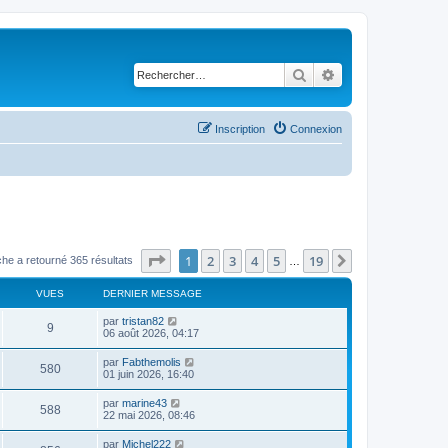
Rechercher
Recherche avancé
Inscription
Connexion
Page
1
sur
19
1
2
3
4
5
19
Suivant
he a retourné 365 résultats
…
VUES
DERNIER MESSAGE
par
tristan82
9
06 août 2026, 04:17
par
Fabthemolis
580
01 juin 2026, 16:40
par
marine43
588
22 mai 2026, 08:46
par
Michel222