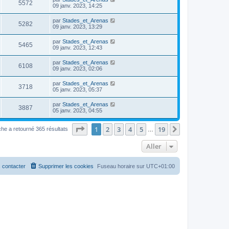
5572
09 janv. 2023, 14:25
par
Stades_et_Arenas
5282
09 janv. 2023, 13:29
par
Stades_et_Arenas
5465
09 janv. 2023, 12:43
par
Stades_et_Arenas
6108
09 janv. 2023, 02:06
par
Stades_et_Arenas
3718
05 janv. 2023, 05:37
par
Stades_et_Arenas
3887
05 janv. 2023, 04:55
Page
1
sur
19
1
2
3
4
5
19
Suivant
he a retourné 365 résultats
…
Aller
 contacter
Supprimer les cookies
Fuseau horaire sur
UTC+01:00