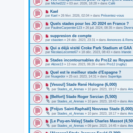
e
a
o
e
par
Michel222
»
03 avr. 2026, 18:28
» dans
Café
a
g
u
s
u
e
v
s
N
Kael
m
e
a
o
e
par
Kael
»
26 févr. 2026, 02:04
» dans
Présentez-vous
a
g
u
s
u
e
v
s
N
Quels stades pour les JO 2024 en France ?
m
e
a
o
e
par
PaulineCarpentier123
»
26 juil. 2024, 08:35
» dans
Divers
a
g
u
s
u
e
v
s
N
suppresion de compte
m
e
a
o
e
par
cbastien
»
24 déc. 2023, 23:31
» dans
Annonces & Rem
a
g
u
s
u
e
v
s
N
Qui a déjà visité Croke Park Stadium et GA
m
e
a
o
e
par
NicolasLecomte67
»
18 déc. 2023, 08:43
» dans
Irlande
a
g
u
s
u
e
v
s
N
Stades incontournables du Pro12 au Royaume
m
e
a
o
e
par
Alizee13
»
13 nov. 2023, 06:26
» dans
Pro12 (rugby)
a
g
u
s
u
e
v
s
N
Quel est le meilleur stade d'Espagne ?
m
e
a
o
e
par
Nuagedor
»
25 oct. 2023, 14:31
» dans
Superliga
a
g
u
s
u
e
v
s
N
[Vesoul] Stade René Hologne (6,000)
m
e
a
o
e
par
Stades_et_Arenas
»
10 janv. 2023, 19:17
» dans
Ama
a
g
u
s
u
e
v
s
N
[Belfort] Stade Roger Serzian (5,500)
m
e
a
o
e
par
Stades_et_Arenas
»
10 janv. 2023, 18:43
» dans
Ama
a
g
u
s
u
e
v
s
N
[Fréjus Saint-Raphaël] Nouveau Stade (6,000) 
m
e
a
o
e
par
Stades_et_Arenas
»
10 janv. 2023, 18:17
» dans
Ama
a
g
u
s
u
e
v
s
N
[Le Puy-en-Velay] Stade Charles Massot (4,50
m
e
a
o
e
par
Stades_et_Arenas
»
09 janv. 2023, 14:45
» dans
Ama
a
g
u
s
u
e
v
s
N