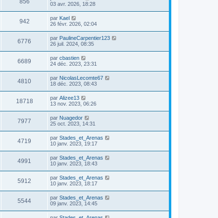
856
03 avr. 2026, 18:28
par
Kael
942
26 févr. 2026, 02:04
par
PaulineCarpentier123
6776
26 juil. 2024, 08:35
par
cbastien
6689
24 déc. 2023, 23:31
par
NicolasLecomte67
4810
18 déc. 2023, 08:43
par
Alizee13
18718
13 nov. 2023, 06:26
par
Nuagedor
7977
25 oct. 2023, 14:31
par
Stades_et_Arenas
4719
10 janv. 2023, 19:17
par
Stades_et_Arenas
4991
10 janv. 2023, 18:43
par
Stades_et_Arenas
5912
10 janv. 2023, 18:17
par
Stades_et_Arenas
5544
09 janv. 2023, 14:45
par
Stades_et_Arenas