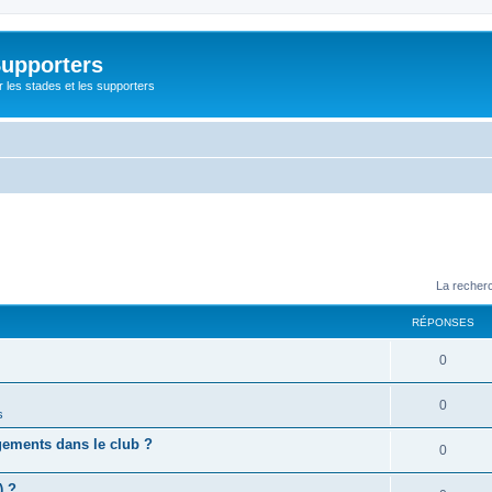
Supporters
r les stades et les supporters
La recherc
RÉPONSES
0
0
s
gements dans le club ?
0
) ?