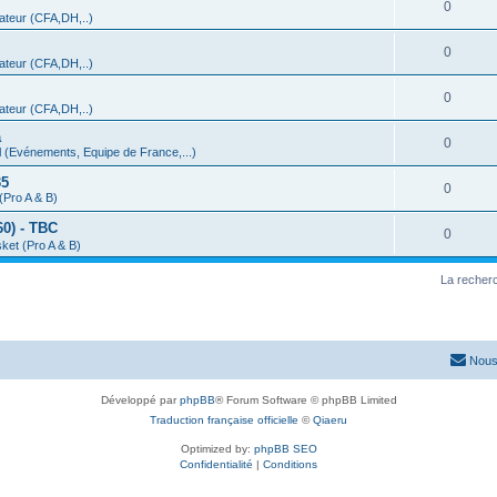
0
teur (CFA,DH,..)
0
teur (CFA,DH,..)
0
teur (CFA,DH,..)
a
0
 (Evénements, Equipe de France,...)
35
0
(Pro A & B)
0) - TBC
0
ket (Pro A & B)
La recherc
Nous
Développé par
phpBB
® Forum Software © phpBB Limited
Traduction française officielle
©
Qiaeru
Optimized by:
phpBB SEO
Confidentialité
|
Conditions