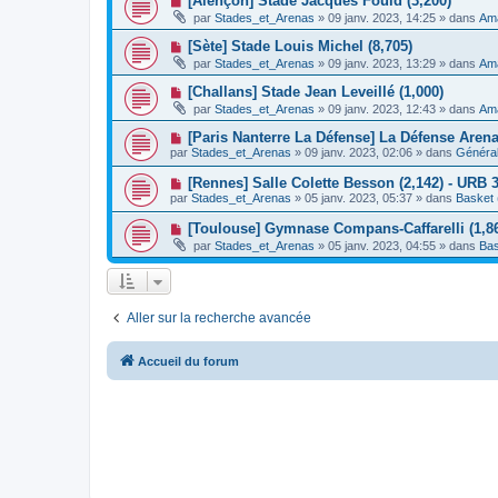
[Alençon] Stade Jacques Fould (3,200)
m
e
a
o
e
par
Stades_et_Arenas
»
09 janv. 2023, 14:25
» dans
Ama
a
g
u
s
u
e
v
s
N
[Sète] Stade Louis Michel (8,705)
m
e
a
o
e
par
Stades_et_Arenas
»
09 janv. 2023, 13:29
» dans
Ama
a
g
u
s
u
e
v
s
N
[Challans] Stade Jean Leveillé (1,000)
m
e
a
o
e
par
Stades_et_Arenas
»
09 janv. 2023, 12:43
» dans
Ama
a
g
u
s
u
e
v
s
N
[Paris Nanterre La Défense] La Défense Aren
m
e
a
o
e
par
Stades_et_Arenas
»
09 janv. 2023, 02:06
» dans
Général
a
g
u
s
u
e
v
s
N
[Rennes] Salle Colette Besson (2,142) - URB 
m
e
a
o
e
par
Stades_et_Arenas
»
05 janv. 2023, 05:37
» dans
Basket 
a
g
u
s
u
e
v
s
N
[Toulouse] Gymnase Compans-Caffarelli (1,86
m
e
a
o
e
par
Stades_et_Arenas
»
05 janv. 2023, 04:55
» dans
Bas
a
g
u
s
u
e
v
s
m
e
a
e
a
g
s
u
e
s
Aller sur la recherche avancée
m
a
e
g
s
e
s
Accueil du forum
a
g
e