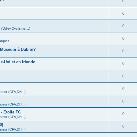
0
0
0
 (Volley,Cyclisme,...)
0
arques
A Museum à Dublin?
0
-Uni et en Irlande
0
0
0
teur (CFA,DH,..)
0
teur (CFA,DH,..)
- Étoile FC
0
teur (CFA,DH,..)
0)
0
teur (CFA,DH,..)