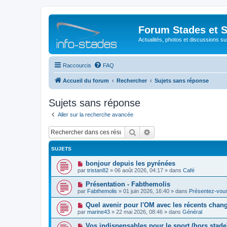
Forum Stades et 
Actualités, photos et discussions su
Raccourcis
FAQ
Accueil du forum
Rechercher
Sujets sans réponse
Sujets sans réponse
Aller sur la recherche avancée
Rechercher
Recherche avancée
SUJETS
N
bonjour depuis les pyrénées
o
par
tristan82
»
06 août 2026, 04:17
» dans
Café
u
v
N
Présentation - Fabthemolis
e
o
par
Fabthemolis
»
01 juin 2026, 16:40
» dans
Présentez-vou
a
u
u
v
N
Quel avenir pour l'OM avec les récents chan
m
e
o
e
par
marine43
»
22 mai 2026, 08:46
» dans
Général
a
u
s
u
v
s
N
Vos indispensables pour le sport (hors stade
m