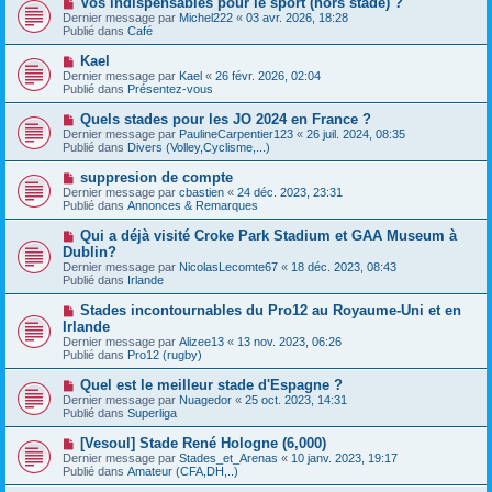
Vos indispensables pour le sport (hors stade) ?
u
a
o
Dernier message par
m
Michel222
«
03 avr. 2026, 18:28
g
u
Publié dans
e
Café
e
v
s
e
s
N
Kael
a
a
o
Dernier message par
Kael
«
26 févr. 2026, 02:04
u
g
u
Publié dans
Présentez-vous
m
e
v
e
e
N
Quels stades pour les JO 2024 en France ?
s
a
o
s
Dernier message par
PaulineCarpentier123
«
26 juil. 2024, 08:35
u
u
a
Publié dans
Divers (Volley,Cyclisme,...)
m
v
g
e
e
e
N
suppresion de compte
s
a
o
s
Dernier message par
cbastien
«
24 déc. 2023, 23:31
u
u
a
Publié dans
Annonces & Remarques
m
v
g
e
e
e
N
Qui a déjà visité Croke Park Stadium et GAA Museum à
s
a
o
s
Dublin?
u
u
a
Dernier message par
m
NicolasLecomte67
«
18 déc. 2023, 08:43
v
g
Publié dans
e
Irlande
e
e
s
a
s
N
Stades incontournables du Pro12 au Royaume-Uni et en
u
a
o
Irlande
m
g
u
e
Dernier message par
Alizee13
«
13 nov. 2023, 06:26
e
v
s
Publié dans
Pro12 (rugby)
e
s
a
a
N
Quel est le meilleur stade d'Espagne ?
u
g
o
Dernier message par
m
Nuagedor
«
25 oct. 2023, 14:31
e
u
Publié dans
e
Superliga
v
s
e
s
N
[Vesoul] Stade René Hologne (6,000)
a
a
o
Dernier message par
Stades_et_Arenas
«
10 janv. 2023, 19:17
u
g
u
Publié dans
Amateur (CFA,DH,..)
m
e
v
e