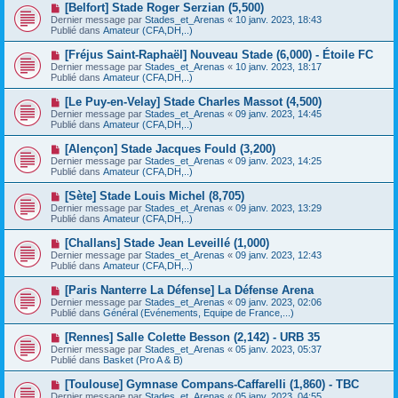
e
N
[Belfort] Stade Roger Serzian (5,500)
s
a
o
s
Dernier message par
Stades_et_Arenas
«
10 janv. 2023, 18:43
u
u
a
Publié dans
Amateur (CFA,DH,..)
m
v
g
e
e
e
N
[Fréjus Saint-Raphaël] Nouveau Stade (6,000) - Étoile FC
s
a
o
s
Dernier message par
Stades_et_Arenas
«
10 janv. 2023, 18:17
u
u
a
Publié dans
Amateur (CFA,DH,..)
m
v
g
e
e
e
N
[Le Puy-en-Velay] Stade Charles Massot (4,500)
s
a
o
s
Dernier message par
Stades_et_Arenas
«
09 janv. 2023, 14:45
u
u
a
Publié dans
Amateur (CFA,DH,..)
m
v
g
e
e
e
N
[Alençon] Stade Jacques Fould (3,200)
s
a
o
s
Dernier message par
Stades_et_Arenas
«
09 janv. 2023, 14:25
u
u
a
Publié dans
Amateur (CFA,DH,..)
m
v
g
e
e
e
N
[Sète] Stade Louis Michel (8,705)
s
a
o
s
Dernier message par
Stades_et_Arenas
«
09 janv. 2023, 13:29
u
u
a
Publié dans
Amateur (CFA,DH,..)
m
v
g
e
e
e
N
[Challans] Stade Jean Leveillé (1,000)
s
a
o
s
Dernier message par
Stades_et_Arenas
«
09 janv. 2023, 12:43
u
u
a
Publié dans
Amateur (CFA,DH,..)
m
v
g
e
e
e
N
[Paris Nanterre La Défense] La Défense Arena
s
a
o
s
Dernier message par
Stades_et_Arenas
«
09 janv. 2023, 02:06
u
u
a
Publié dans
Général (Evénements, Equipe de France,...)
m
v
g
e
e
e
N
[Rennes] Salle Colette Besson (2,142) - URB 35
s
a
o
s
Dernier message par
Stades_et_Arenas
«
05 janv. 2023, 05:37
u
u
a
Publié dans
Basket (Pro A & B)
m
v
g
e
e
e
N
[Toulouse] Gymnase Compans-Caffarelli (1,860) - TBC
s
a
o
s
Dernier message par
Stades_et_Arenas
«
05 janv. 2023, 04:55