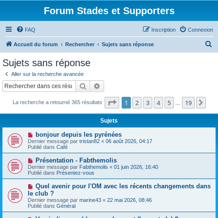
Forum Stades et Supporters
FAQ
Inscription
Connexion
R
Accueil du forum
Rechercher
Sujets sans réponse
e
Sujets sans réponse
c
Aller sur la recherche avancée
h
Rechercher
Recherche avancée
e
Page
1
sur
19
1
2
3
4
5
19
Sui
La recherche a retourné 365 résultats
r
…
c
Sujets
h
N
bonjour depuis les pyrénées
e
o
Dernier message par
tristan82
«
06 août 2026, 04:17
u
Publié dans
Café
r
v
e
N
Présentation - Fabthemolis
a
o
Dernier message par
Fabthemolis
«
01 juin 2026, 16:40
u
u
Publié dans
Présentez-vous
m
v
e
e
N
Quel avenir pour l'OM avec les récents changements dans
s
a
o
s
le club ?
u
u
a
Dernier message par
m
marine43
«
22 mai 2026, 08:46
v
g
Publié dans
e
Général
e
e
s
a
s
N