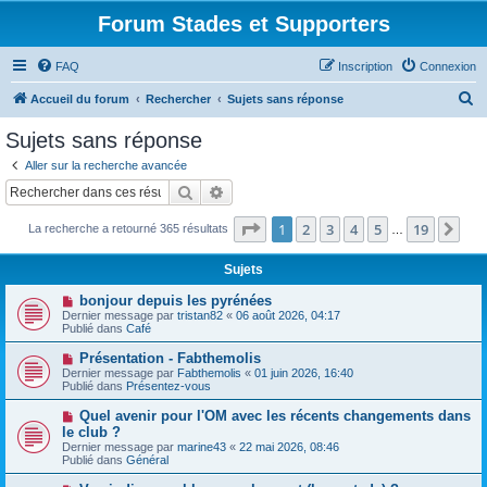
Forum Stades et Supporters
FAQ
Inscription
Connexion
R
Accueil du forum
Rechercher
Sujets sans réponse
e
Sujets sans réponse
c
Aller sur la recherche avancée
h
Rechercher
Recherche avancée
e
Page
1
sur
19
1
2
3
4
5
19
Sui
La recherche a retourné 365 résultats
r
…
c
Sujets
h
N
bonjour depuis les pyrénées
e
o
Dernier message par
tristan82
«
06 août 2026, 04:17
u
Publié dans
Café
r
v
e
N
Présentation - Fabthemolis
a
o
Dernier message par
Fabthemolis
«
01 juin 2026, 16:40
u
u
Publié dans
Présentez-vous
m
v
e
e
N
Quel avenir pour l'OM avec les récents changements dans
s
a
o
s
le club ?
u
u
a
Dernier message par
m
marine43
«
22 mai 2026, 08:46
v
g
Publié dans
e
Général
e
e
s
a
s
N