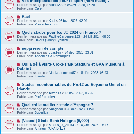
Vos indispensables pour le sport (hors stade) ?
u
a
o
Dernier message par
m
Michel222
«
03 avr. 2026, 18:28
g
u
Publié dans
e
Café
e
v
s
e
s
N
Kael
a
a
o
Dernier message par
Kael
«
26 févr. 2026, 02:04
u
g
u
Publié dans
Présentez-vous
m
e
v
e
e
N
Quels stades pour les JO 2024 en France ?
s
a
o
s
Dernier message par
PaulineCarpentier123
«
26 juil. 2024, 08:35
u
u
a
Publié dans
Divers (Volley,Cyclisme,...)
m
v
g
e
e
e
N
suppresion de compte
s
a
o
s
Dernier message par
cbastien
«
24 déc. 2023, 23:31
u
u
a
Publié dans
Annonces & Remarques
m
v
g
e
e
e
N
Qui a déjà visité Croke Park Stadium et GAA Museum à
s
a
o
s
Dublin?
u
u
a
Dernier message par
m
NicolasLecomte67
«
18 déc. 2023, 08:43
v
g
Publié dans
e
Irlande
e
e
s
a
s
N
Stades incontournables du Pro12 au Royaume-Uni et en
u
a
o
Irlande
m
g
u
e
Dernier message par
Alizee13
«
13 nov. 2023, 06:26
e
v
s
Publié dans
Pro12 (rugby)
e
s
a
a
N
Quel est le meilleur stade d'Espagne ?
u
g
o
Dernier message par
m
Nuagedor
«
25 oct. 2023, 14:31
e
u
Publié dans
e
Superliga
v
s
e
s
N
[Vesoul] Stade René Hologne (6,000)
a
a
o
Dernier message par
Stades_et_Arenas
«
10 janv. 2023, 19:17
u
g
u
Publié dans
Amateur (CFA,DH,..)
m
e
v
e