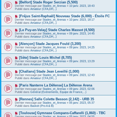
e
N
[Belfort] Stade Roger Serzian (5,500)
s
a
o
s
Dernier message par
Stades_et_Arenas
«
10 janv. 2023, 18:43
u
u
a
Publié dans
Amateur (CFA,DH,..)
m
v
g
e
e
e
N
[Fréjus Saint-Raphaël] Nouveau Stade (6,000) - Étoile FC
s
a
o
s
Dernier message par
Stades_et_Arenas
«
10 janv. 2023, 18:17
u
u
a
Publié dans
Amateur (CFA,DH,..)
m
v
g
e
e
e
N
[Le Puy-en-Velay] Stade Charles Massot (4,500)
s
a
o
s
Dernier message par
Stades_et_Arenas
«
09 janv. 2023, 14:45
u
u
a
Publié dans
Amateur (CFA,DH,..)
m
v
g
e
e
e
N
[Alençon] Stade Jacques Fould (3,200)
s
a
o
s
Dernier message par
Stades_et_Arenas
«
09 janv. 2023, 14:25
u
u
a
Publié dans
Amateur (CFA,DH,..)
m
v
g
e
e
e
N
[Sète] Stade Louis Michel (8,705)
s
a
o
s
Dernier message par
Stades_et_Arenas
«
09 janv. 2023, 13:29
u
u
a
Publié dans
Amateur (CFA,DH,..)
m
v
g
e
e
e
N
[Challans] Stade Jean Leveillé (1,000)
s
a
o
s
Dernier message par
Stades_et_Arenas
«
09 janv. 2023, 12:43
u
u
a
Publié dans
Amateur (CFA,DH,..)
m
v
g
e
e
e
N
[Paris Nanterre La Défense] La Défense Arena
s
a
o
s
Dernier message par
Stades_et_Arenas
«
09 janv. 2023, 02:06
u
u
a
Publié dans
Général (Evénements, Equipe de France,...)
m
v
g
e
e
e
N
[Rennes] Salle Colette Besson (2,142) - URB 35
s
a
o
s
Dernier message par
Stades_et_Arenas
«
05 janv. 2023, 05:37
u
u
a
Publié dans
Basket (Pro A & B)
m
v
g
e
e
e
N
[Toulouse] Gymnase Compans-Caffarelli (1,860) - TBC
s
a
o
s
Dernier message par
Stades_et_Arenas
«
05 janv. 2023, 04:55