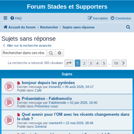
Forum Stades et Supporters
FAQ
Inscription
Connexion
R
Accueil du forum
Rechercher
Sujets sans réponse
e
Sujets sans réponse
c
Aller sur la recherche avancée
h
Rechercher
Recherche avancée
e
Page
1
sur
19
1
2
3
4
5
19
Sui
La recherche a retourné 365 résultats
r
…
c
Sujets
h
N
bonjour depuis les pyrénées
e
o
Dernier message par
tristan82
«
06 août 2026, 04:17
u
Publié dans
Café
r
v
e
N
Présentation - Fabthemolis
a
o
Dernier message par
Fabthemolis
«
01 juin 2026, 16:40
u
u
Publié dans
Présentez-vous
m
v
e
e
N
Quel avenir pour l'OM avec les récents changements dans
s
a
o
s
le club ?
u
u
a
Dernier message par
m
marine43
«
22 mai 2026, 08:46
v
g
Publié dans
e
Général
e
e
s
a
s
N