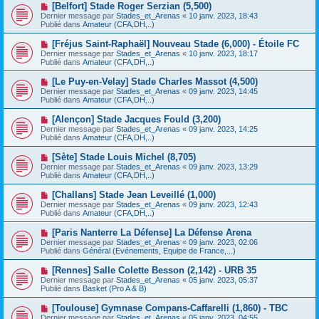
e
N
[Belfort] Stade Roger Serzian (5,500)
s
a
o
s
Dernier message par
Stades_et_Arenas
«
10 janv. 2023, 18:43
u
u
a
Publié dans
Amateur (CFA,DH,..)
m
v
g
e
e
e
N
[Fréjus Saint-Raphaël] Nouveau Stade (6,000) - Étoile FC
s
a
o
s
Dernier message par
Stades_et_Arenas
«
10 janv. 2023, 18:17
u
u
a
Publié dans
Amateur (CFA,DH,..)
m
v
g
e
e
e
N
[Le Puy-en-Velay] Stade Charles Massot (4,500)
s
a
o
s
Dernier message par
Stades_et_Arenas
«
09 janv. 2023, 14:45
u
u
a
Publié dans
Amateur (CFA,DH,..)
m
v
g
e
e
e
N
[Alençon] Stade Jacques Fould (3,200)
s
a
o
s
Dernier message par
Stades_et_Arenas
«
09 janv. 2023, 14:25
u
u
a
Publié dans
Amateur (CFA,DH,..)
m
v
g
e
e
e
N
[Sète] Stade Louis Michel (8,705)
s
a
o
s
Dernier message par
Stades_et_Arenas
«
09 janv. 2023, 13:29
u
u
a
Publié dans
Amateur (CFA,DH,..)
m
v
g
e
e
e
N
[Challans] Stade Jean Leveillé (1,000)
s
a
o
s
Dernier message par
Stades_et_Arenas
«
09 janv. 2023, 12:43
u
u
a
Publié dans
Amateur (CFA,DH,..)
m
v
g
e
e
e
N
[Paris Nanterre La Défense] La Défense Arena
s
a
o
s
Dernier message par
Stades_et_Arenas
«
09 janv. 2023, 02:06
u
u
a
Publié dans
Général (Evénements, Equipe de France,...)
m
v
g
e
e
e
N
[Rennes] Salle Colette Besson (2,142) - URB 35
s
a
o
s
Dernier message par
Stades_et_Arenas
«
05 janv. 2023, 05:37
u
u
a
Publié dans
Basket (Pro A & B)
m
v
g
e
e
e
N
[Toulouse] Gymnase Compans-Caffarelli (1,860) - TBC
s
a
o
s
Dernier message par
Stades_et_Arenas
«
05 janv. 2023, 04:55