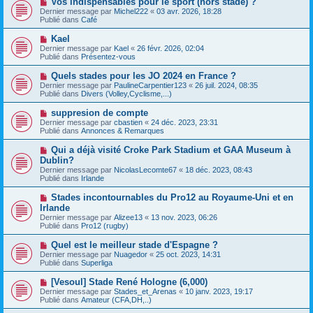
Vos indispensables pour le sport (hors stade) ?
u
a
o
Dernier message par
m
Michel222
«
03 avr. 2026, 18:28
g
u
Publié dans
e
Café
e
v
s
e
s
N
Kael
a
a
o
Dernier message par
Kael
«
26 févr. 2026, 02:04
u
g
u
Publié dans
Présentez-vous
m
e
v
e
e
N
Quels stades pour les JO 2024 en France ?
s
a
o
s
Dernier message par
PaulineCarpentier123
«
26 juil. 2024, 08:35
u
u
a
Publié dans
Divers (Volley,Cyclisme,...)
m
v
g
e
e
e
N
suppresion de compte
s
a
o
s
Dernier message par
cbastien
«
24 déc. 2023, 23:31
u
u
a
Publié dans
Annonces & Remarques
m
v
g
e
e
e
N
Qui a déjà visité Croke Park Stadium et GAA Museum à
s
a
o
s
Dublin?
u
u
a
Dernier message par
m
NicolasLecomte67
«
18 déc. 2023, 08:43
v
g
Publié dans
e
Irlande
e
e
s
a
s
N
Stades incontournables du Pro12 au Royaume-Uni et en
u
a
o
Irlande
m
g
u
e
Dernier message par
Alizee13
«
13 nov. 2023, 06:26
e
v
s
Publié dans
Pro12 (rugby)
e
s
a
a
N
Quel est le meilleur stade d'Espagne ?
u
g
o
Dernier message par
m
Nuagedor
«
25 oct. 2023, 14:31
e
u
Publié dans
e
Superliga
v
s
e
s
N
[Vesoul] Stade René Hologne (6,000)
a
a
o
Dernier message par
Stades_et_Arenas
«
10 janv. 2023, 19:17
u
g
u
Publié dans
Amateur (CFA,DH,..)
m
e
v
e