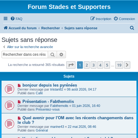
Forum Stades et Supporters
FAQ
Inscription
Connexion
R
Accueil du forum
Rechercher
Sujets sans réponse
e
Sujets sans réponse
c
Aller sur la recherche avancée
h
Rechercher
Recherche avancée
e
Page
1
sur
19
1
2
3
4
5
19
Sui
La recherche a retourné 365 résultats
r
…
c
Sujets
h
N
bonjour depuis les pyrénées
e
o
Dernier message par
tristan82
«
06 août 2026, 04:17
u
Publié dans
Café
r
v
e
N
Présentation - Fabthemolis
a
o
Dernier message par
Fabthemolis
«
01 juin 2026, 16:40
u
u
Publié dans
Présentez-vous
m
v
e
e
N
Quel avenir pour l'OM avec les récents changements dans
s
a
o
s
le club ?
u
u
a
Dernier message par
m
marine43
«
22 mai 2026, 08:46
v
g
Publié dans
e
Général
e
e
s
a
s
N