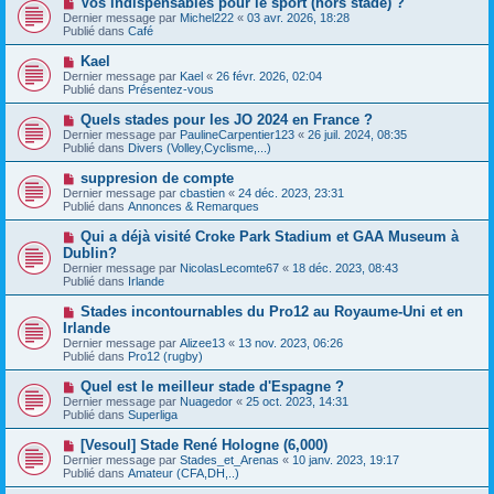
Vos indispensables pour le sport (hors stade) ?
u
a
o
Dernier message par
m
Michel222
«
03 avr. 2026, 18:28
g
u
Publié dans
e
Café
e
v
s
e
s
N
Kael
a
a
o
Dernier message par
Kael
«
26 févr. 2026, 02:04
u
g
u
Publié dans
Présentez-vous
m
e
v
e
e
N
Quels stades pour les JO 2024 en France ?
s
a
o
s
Dernier message par
PaulineCarpentier123
«
26 juil. 2024, 08:35
u
u
a
Publié dans
Divers (Volley,Cyclisme,...)
m
v
g
e
e
e
N
suppresion de compte
s
a
o
s
Dernier message par
cbastien
«
24 déc. 2023, 23:31
u
u
a
Publié dans
Annonces & Remarques
m
v
g
e
e
e
N
Qui a déjà visité Croke Park Stadium et GAA Museum à
s
a
o
s
Dublin?
u
u
a
Dernier message par
m
NicolasLecomte67
«
18 déc. 2023, 08:43
v
g
Publié dans
e
Irlande
e
e
s
a
s
N
Stades incontournables du Pro12 au Royaume-Uni et en
u
a
o
Irlande
m
g
u
e
Dernier message par
Alizee13
«
13 nov. 2023, 06:26
e
v
s
Publié dans
Pro12 (rugby)
e
s
a
a
N
Quel est le meilleur stade d'Espagne ?
u
g
o
Dernier message par
m
Nuagedor
«
25 oct. 2023, 14:31
e
u
Publié dans
e
Superliga
v
s
e
s
N
[Vesoul] Stade René Hologne (6,000)
a
a
o
Dernier message par
Stades_et_Arenas
«
10 janv. 2023, 19:17
u
g
u
Publié dans
Amateur (CFA,DH,..)
m
e
v
e