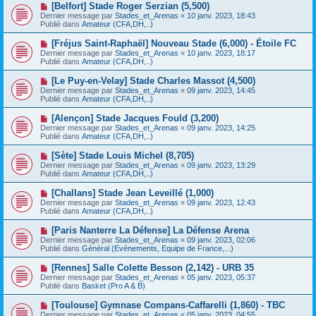
e
N
[Belfort] Stade Roger Serzian (5,500)
s
a
o
s
Dernier message par
Stades_et_Arenas
«
10 janv. 2023, 18:43
u
u
a
Publié dans
Amateur (CFA,DH,..)
m
v
g
e
e
e
N
[Fréjus Saint-Raphaël] Nouveau Stade (6,000) - Étoile FC
s
a
o
s
Dernier message par
Stades_et_Arenas
«
10 janv. 2023, 18:17
u
u
a
Publié dans
Amateur (CFA,DH,..)
m
v
g
e
e
e
N
[Le Puy-en-Velay] Stade Charles Massot (4,500)
s
a
o
s
Dernier message par
Stades_et_Arenas
«
09 janv. 2023, 14:45
u
u
a
Publié dans
Amateur (CFA,DH,..)
m
v
g
e
e
e
N
[Alençon] Stade Jacques Fould (3,200)
s
a
o
s
Dernier message par
Stades_et_Arenas
«
09 janv. 2023, 14:25
u
u
a
Publié dans
Amateur (CFA,DH,..)
m
v
g
e
e
e
N
[Sète] Stade Louis Michel (8,705)
s
a
o
s
Dernier message par
Stades_et_Arenas
«
09 janv. 2023, 13:29
u
u
a
Publié dans
Amateur (CFA,DH,..)
m
v
g
e
e
e
N
[Challans] Stade Jean Leveillé (1,000)
s
a
o
s
Dernier message par
Stades_et_Arenas
«
09 janv. 2023, 12:43
u
u
a
Publié dans
Amateur (CFA,DH,..)
m
v
g
e
e
e
N
[Paris Nanterre La Défense] La Défense Arena
s
a
o
s
Dernier message par
Stades_et_Arenas
«
09 janv. 2023, 02:06
u
u
a
Publié dans
Général (Evénements, Equipe de France,...)
m
v
g
e
e
e
N
[Rennes] Salle Colette Besson (2,142) - URB 35
s
a
o
s
Dernier message par
Stades_et_Arenas
«
05 janv. 2023, 05:37
u
u
a
Publié dans
Basket (Pro A & B)
m
v
g
e
e
e
N
[Toulouse] Gymnase Compans-Caffarelli (1,860) - TBC
s
a
o
s
Dernier message par
Stades_et_Arenas
«
05 janv. 2023, 04:55