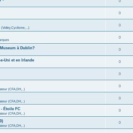
0
0
0
 (Volley,Cyclisme,...)
0
arques
A Museum à Dublin?
0
-Uni et en Irlande
0
0
0
teur (CFA,DH,..)
0
teur (CFA,DH,..)
- Étoile FC
0
teur (CFA,DH,..)
0)
0
teur (CFA,DH,..)