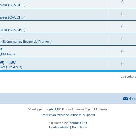
0
teur (CFA,DH,..)
0
teur (CFA,DH,..)
0
teur (CFA,DH,..)
a
0
 (Evénements, Equipe de France,...)
35
0
(Pro A & B)
0) - TBC
0
ket (Pro A & B)
La recherc
Nous
Développé par
phpBB
® Forum Software © phpBB Limited
Traduction française officielle
©
Qiaeru
Optimized by:
phpBB SEO
Confidentialité
|
Conditions