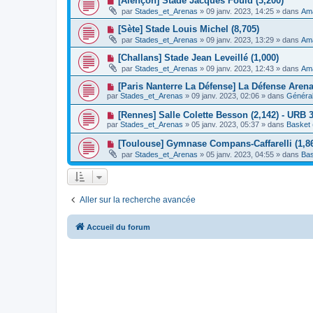
[Alençon] Stade Jacques Fould (3,200)
m
e
a
o
e
par
Stades_et_Arenas
»
09 janv. 2023, 14:25
» dans
Ama
a
g
u
s
u
e
v
s
N
[Sète] Stade Louis Michel (8,705)
m
e
a
o
e
par
Stades_et_Arenas
»
09 janv. 2023, 13:29
» dans
Ama
a
g
u
s
u
e
v
s
N
[Challans] Stade Jean Leveillé (1,000)
m
e
a
o
e
par
Stades_et_Arenas
»
09 janv. 2023, 12:43
» dans
Ama
a
g
u
s
u
e
v
s
N
[Paris Nanterre La Défense] La Défense Aren
m
e
a
o
e
par
Stades_et_Arenas
»
09 janv. 2023, 02:06
» dans
Général
a
g
u
s
u
e
v
s
N
[Rennes] Salle Colette Besson (2,142) - URB 
m
e
a
o
e
par
Stades_et_Arenas
»
05 janv. 2023, 05:37
» dans
Basket 
a
g
u
s
u
e
v
s
N
[Toulouse] Gymnase Compans-Caffarelli (1,86
m
e
a
o
e
par
Stades_et_Arenas
»
05 janv. 2023, 04:55
» dans
Bas
a
g
u
s
u
e
v
s
m
e
a
e
a
g
s
u
e
s
Aller sur la recherche avancée
m
a
e
g
s
e
s
Accueil du forum
a
g
e