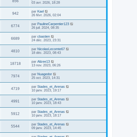
856
03 avr. 2026, 18:28
par
Kael
942
26 févr. 2026, 02:04
par
PaulineCarpentier123
6774
26 juil. 2024, 08:35
par
cbastien
6689
24 déc. 2023, 23:31
par
NicolasLecomte67
4810
18 déc. 2023, 08:43
par
Alizee13
18718
13 nov. 2023, 06:26
par
Nuagedor
7974
25 oct. 2023, 14:31
par
Stades_et_Arenas
4719
10 janv. 2023, 19:17
par
Stades_et_Arenas
4991
10 janv. 2023, 18:43
par
Stades_et_Arenas
5912
10 janv. 2023, 18:17
par
Stades_et_Arenas
5544
09 janv. 2023, 14:45
par
Stades_et_Arenas