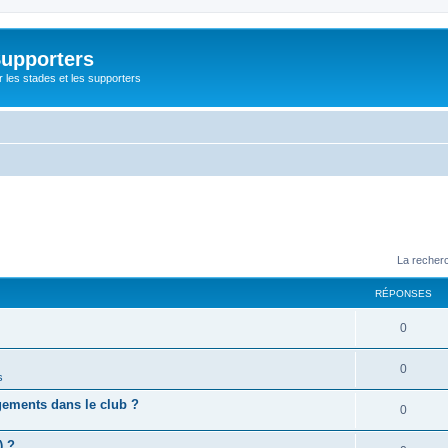
Supporters
r les stades et les supporters
La recherc
RÉPONSES
0
0
s
gements dans le club ?
0
) ?