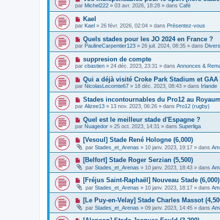
e
a
o
e
par
Michel222
»
03 avr. 2026, 18:28
» dans
Café
a
g
u
s
u
e
v
s
N
Kael
m
e
a
o
e
par
Kael
»
26 févr. 2026, 02:04
» dans
Présentez-vous
a
g
u
s
u
e
v
s
N
Quels stades pour les JO 2024 en France ?
m
e
a
o
e
par
PaulineCarpentier123
»
26 juil. 2024, 08:35
» dans
Divers
a
g
u
s
u
e
v
s
N
suppresion de compte
m
e
a
o
e
par
cbastien
»
24 déc. 2023, 23:31
» dans
Annonces & Rem
a
g
u
s
u
e
v
s
N
Qui a déjà visité Croke Park Stadium et GA
m
e
a
o
e
par
NicolasLecomte67
»
18 déc. 2023, 08:43
» dans
Irlande
a
g
u
s
u
e
v
s
N
Stades incontournables du Pro12 au Royaume
m
e
a
o
e
par
Alizee13
»
13 nov. 2023, 06:26
» dans
Pro12 (rugby)
a
g
u
s
u
e
v
s
N
Quel est le meilleur stade d'Espagne ?
m
e
a
o
e
par
Nuagedor
»
25 oct. 2023, 14:31
» dans
Superliga
a
g
u
s
u
e
v
s
N
[Vesoul] Stade René Hologne (6,000)
m
e
a
o
e
par
Stades_et_Arenas
»
10 janv. 2023, 19:17
» dans
Ama
a
g
u
s
u
e
v
s
N
[Belfort] Stade Roger Serzian (5,500)
m
e
a
o
e
par
Stades_et_Arenas
»
10 janv. 2023, 18:43
» dans
Ama
a
g
u
s
u
e
v
s
N
[Fréjus Saint-Raphaël] Nouveau Stade (6,000) 
m
e
a
o
e
par
Stades_et_Arenas
»
10 janv. 2023, 18:17
» dans
Ama
a
g
u
s
u
e
v
s
N
[Le Puy-en-Velay] Stade Charles Massot (4,50
m
e
a
o
e
par
Stades_et_Arenas
»
09 janv. 2023, 14:45
» dans
Ama
a
g
u
s
u
e
v
s
N