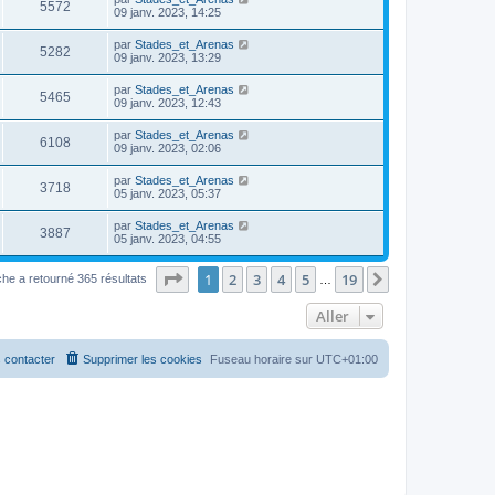
5572
09 janv. 2023, 14:25
par
Stades_et_Arenas
5282
09 janv. 2023, 13:29
par
Stades_et_Arenas
5465
09 janv. 2023, 12:43
par
Stades_et_Arenas
6108
09 janv. 2023, 02:06
par
Stades_et_Arenas
3718
05 janv. 2023, 05:37
par
Stades_et_Arenas
3887
05 janv. 2023, 04:55
Page
1
sur
19
1
2
3
4
5
19
Suivant
he a retourné 365 résultats
…
Aller
 contacter
Supprimer les cookies
Fuseau horaire sur
UTC+01:00