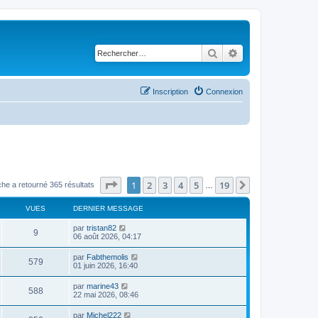
Rechercher
Recherche avancé
Inscription
Connexion
Page
1
sur
19
1
2
3
4
5
19
Suivant
he a retourné 365 résultats
…
VUES
DERNIER MESSAGE
par
tristan82
9
06 août 2026, 04:17
par
Fabthemolis
579
01 juin 2026, 16:40
par
marine43
588
22 mai 2026, 08:46
par
Michel222