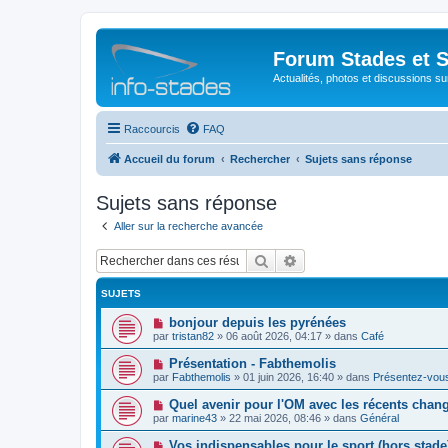
Forum Stades et 
Actualités, photos et discussions su
Raccourcis
FAQ
Accueil du forum
Rechercher
Sujets sans réponse
Sujets sans réponse
Aller sur la recherche avancée
Rechercher
Recherche avancée
SUJETS
N
bonjour depuis les pyrénées
o
par
tristan82
»
06 août 2026, 04:17
» dans
Café
u
v
N
Présentation - Fabthemolis
e
o
par
Fabthemolis
»
01 juin 2026, 16:40
» dans
Présentez-vou
a
u
u
v
N
Quel avenir pour l'OM avec les récents chan
m
e
o
e
par
marine43
»
22 mai 2026, 08:46
» dans
Général
a
u
s
u
v
s
N
Vos indispensables pour le sport (hors stade
m