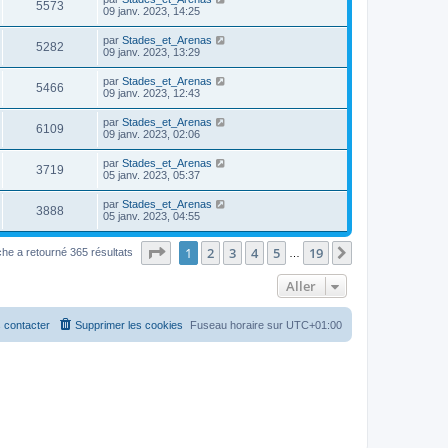
5573
09 janv. 2023, 14:25
par
Stades_et_Arenas
5282
09 janv. 2023, 13:29
par
Stades_et_Arenas
5466
09 janv. 2023, 12:43
par
Stades_et_Arenas
6109
09 janv. 2023, 02:06
par
Stades_et_Arenas
3719
05 janv. 2023, 05:37
par
Stades_et_Arenas
3888
05 janv. 2023, 04:55
Page
1
sur
19
1
2
3
4
5
19
Suivant
he a retourné 365 résultats
…
Aller
 contacter
Supprimer les cookies
Fuseau horaire sur
UTC+01:00