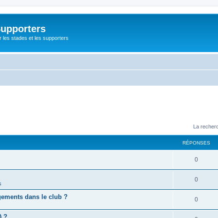
Supporters
r les stades et les supporters
La recherc
RÉPONSES
0
0
s
gements dans le club ?
0
) ?