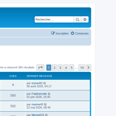
Rechercher
Recherche avancé
Inscription
Connexion
Page
1
sur
19
1
2
3
4
5
19
Suivant
he a retourné 365 résultats
…
VUES
DERNIER MESSAGE
par
tristan82
9
06 août 2026, 04:17
par
Fabthemolis
580
01 juin 2026, 16:40
par
marine43
592
22 mai 2026, 08:46
par
Michel222