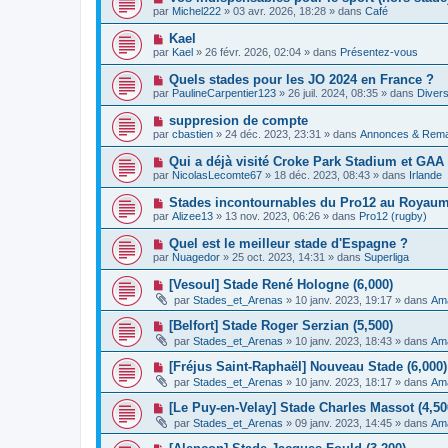
e
a
o
e
par
Michel222
»
03 avr. 2026, 18:28
» dans
Café
a
g
u
s
u
e
v
s
N
Kael
m
e
a
o
e
par
Kael
»
26 févr. 2026, 02:04
» dans
Présentez-vous
a
g
u
s
u
e
v
s
N
Quels stades pour les JO 2024 en France ?
m
e
a
o
e
par
PaulineCarpentier123
»
26 juil. 2024, 08:35
» dans
Divers
a
g
u
s
u
e
v
s
N
suppresion de compte
m
e
a
o
e
par
cbastien
»
24 déc. 2023, 23:31
» dans
Annonces & Rem
a
g
u
s
u
e
v
s
N
Qui a déjà visité Croke Park Stadium et GA
m
e
a
o
e
par
NicolasLecomte67
»
18 déc. 2023, 08:43
» dans
Irlande
a
g
u
s
u
e
v
s
N
Stades incontournables du Pro12 au Royaume
m
e
a
o
e
par
Alizee13
»
13 nov. 2023, 06:26
» dans
Pro12 (rugby)
a
g
u
s
u
e
v
s
N
Quel est le meilleur stade d'Espagne ?
m
e
a
o
e
par
Nuagedor
»
25 oct. 2023, 14:31
» dans
Superliga
a
g
u
s
u
e
v
s
N
[Vesoul] Stade René Hologne (6,000)
m
e
a
o
e
par
Stades_et_Arenas
»
10 janv. 2023, 19:17
» dans
Ama
a
g
u
s
u
e
v
s
N
[Belfort] Stade Roger Serzian (5,500)
m
e
a
o
e
par
Stades_et_Arenas
»
10 janv. 2023, 18:43
» dans
Ama
a
g
u
s
u
e
v
s
N
[Fréjus Saint-Raphaël] Nouveau Stade (6,000) 
m
e
a
o
e
par
Stades_et_Arenas
»
10 janv. 2023, 18:17
» dans
Ama
a
g
u
s
u
e
v
s
N
[Le Puy-en-Velay] Stade Charles Massot (4,50
m
e
a
o
e
par
Stades_et_Arenas
»
09 janv. 2023, 14:45
» dans
Ama
a
g
u
s
u
e
v
s
N