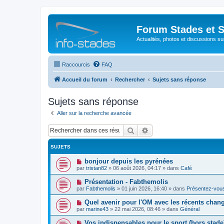
Forum Stades et 
Actualités, photos et discussions su
Raccourcis
FAQ
Accueil du forum
Rechercher
Sujets sans réponse
Sujets sans réponse
Aller sur la recherche avancée
Rechercher
Recherche avancée
SUJETS
N
bonjour depuis les pyrénées
o
par
tristan82
»
06 août 2026, 04:17
» dans
Café
u
v
N
Présentation - Fabthemolis
e
o
par
Fabthemolis
»
01 juin 2026, 16:40
» dans
Présentez-vou
a
u
u
v
N
Quel avenir pour l'OM avec les récents chan
m
e
o
e
par
marine43
»
22 mai 2026, 08:46
» dans
Général
a
u
s
u
v
s
N
Vos indispensables pour le sport (hors stade
m