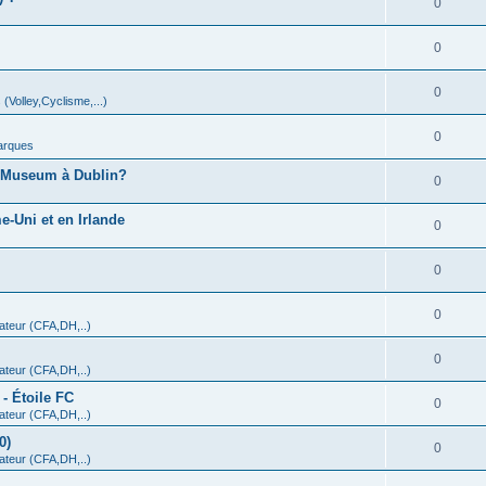
0
0
0
 (Volley,Cyclisme,...)
0
arques
A Museum à Dublin?
0
-Uni et en Irlande
0
0
0
teur (CFA,DH,..)
0
teur (CFA,DH,..)
- Étoile FC
0
teur (CFA,DH,..)
0)
0
teur (CFA,DH,..)