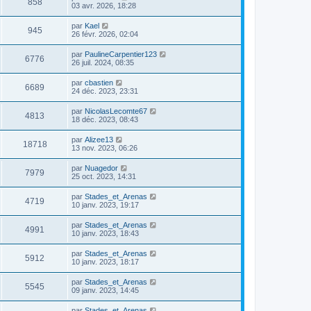
858
03 avr. 2026, 18:28
par
Kael
945
26 févr. 2026, 02:04
par
PaulineCarpentier123
6776
26 juil. 2024, 08:35
par
cbastien
6689
24 déc. 2023, 23:31
par
NicolasLecomte67
4813
18 déc. 2023, 08:43
par
Alizee13
18718
13 nov. 2023, 06:26
par
Nuagedor
7979
25 oct. 2023, 14:31
par
Stades_et_Arenas
4719
10 janv. 2023, 19:17
par
Stades_et_Arenas
4991
10 janv. 2023, 18:43
par
Stades_et_Arenas
5912
10 janv. 2023, 18:17
par
Stades_et_Arenas
5545
09 janv. 2023, 14:45
par
Stades_et_Arenas