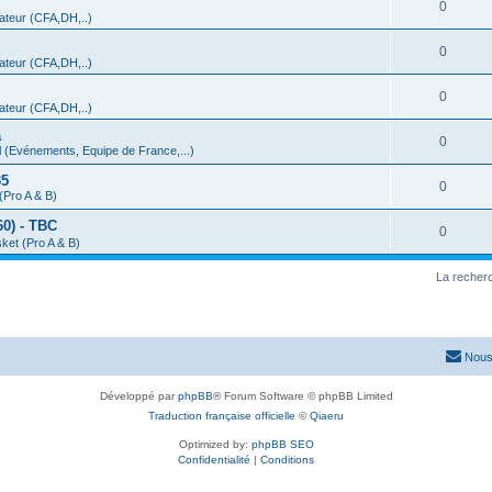
0
teur (CFA,DH,..)
0
teur (CFA,DH,..)
0
teur (CFA,DH,..)
a
0
 (Evénements, Equipe de France,...)
35
0
(Pro A & B)
0) - TBC
0
ket (Pro A & B)
La recherc
Nous
Développé par
phpBB
® Forum Software © phpBB Limited
Traduction française officielle
©
Qiaeru
Optimized by:
phpBB SEO
Confidentialité
|
Conditions