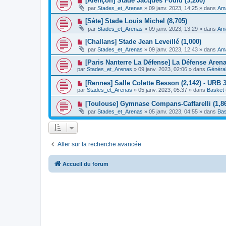
[Alençon] Stade Jacques Fould (3,200)
m
e
a
o
e
par
Stades_et_Arenas
»
09 janv. 2023, 14:25
» dans
Ama
a
g
u
s
u
e
v
s
N
[Sète] Stade Louis Michel (8,705)
m
e
a
o
e
par
Stades_et_Arenas
»
09 janv. 2023, 13:29
» dans
Ama
a
g
u
s
u
e
v
s
N
[Challans] Stade Jean Leveillé (1,000)
m
e
a
o
e
par
Stades_et_Arenas
»
09 janv. 2023, 12:43
» dans
Ama
a
g
u
s
u
e
v
s
N
[Paris Nanterre La Défense] La Défense Aren
m
e
a
o
e
par
Stades_et_Arenas
»
09 janv. 2023, 02:06
» dans
Général
a
g
u
s
u
e
v
s
N
[Rennes] Salle Colette Besson (2,142) - URB 
m
e
a
o
e
par
Stades_et_Arenas
»
05 janv. 2023, 05:37
» dans
Basket 
a
g
u
s
u
e
v
s
N
[Toulouse] Gymnase Compans-Caffarelli (1,86
m
e
a
o
e
par
Stades_et_Arenas
»
05 janv. 2023, 04:55
» dans
Bas
a
g
u
s
u
e
v
s
m
e
a
e
a
g
s
u
e
s
Aller sur la recherche avancée
m
a
e
g
s
e
s
Accueil du forum
a
g
e