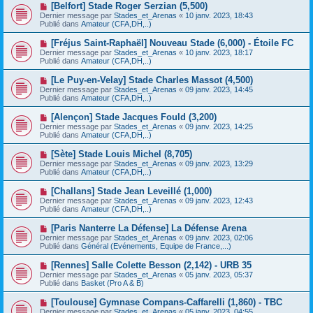
e
N
[Belfort] Stade Roger Serzian (5,500)
s
a
o
s
Dernier message par
Stades_et_Arenas
«
10 janv. 2023, 18:43
u
u
a
Publié dans
Amateur (CFA,DH,..)
m
v
g
e
e
e
N
[Fréjus Saint-Raphaël] Nouveau Stade (6,000) - Étoile FC
s
a
o
s
Dernier message par
Stades_et_Arenas
«
10 janv. 2023, 18:17
u
u
a
Publié dans
Amateur (CFA,DH,..)
m
v
g
e
e
e
N
[Le Puy-en-Velay] Stade Charles Massot (4,500)
s
a
o
s
Dernier message par
Stades_et_Arenas
«
09 janv. 2023, 14:45
u
u
a
Publié dans
Amateur (CFA,DH,..)
m
v
g
e
e
e
N
[Alençon] Stade Jacques Fould (3,200)
s
a
o
s
Dernier message par
Stades_et_Arenas
«
09 janv. 2023, 14:25
u
u
a
Publié dans
Amateur (CFA,DH,..)
m
v
g
e
e
e
N
[Sète] Stade Louis Michel (8,705)
s
a
o
s
Dernier message par
Stades_et_Arenas
«
09 janv. 2023, 13:29
u
u
a
Publié dans
Amateur (CFA,DH,..)
m
v
g
e
e
e
N
[Challans] Stade Jean Leveillé (1,000)
s
a
o
s
Dernier message par
Stades_et_Arenas
«
09 janv. 2023, 12:43
u
u
a
Publié dans
Amateur (CFA,DH,..)
m
v
g
e
e
e
N
[Paris Nanterre La Défense] La Défense Arena
s
a
o
s
Dernier message par
Stades_et_Arenas
«
09 janv. 2023, 02:06
u
u
a
Publié dans
Général (Evénements, Equipe de France,...)
m
v
g
e
e
e
N
[Rennes] Salle Colette Besson (2,142) - URB 35
s
a
o
s
Dernier message par
Stades_et_Arenas
«
05 janv. 2023, 05:37
u
u
a
Publié dans
Basket (Pro A & B)
m
v
g
e
e
e
N
[Toulouse] Gymnase Compans-Caffarelli (1,860) - TBC
s
a
o
s
Dernier message par
Stades_et_Arenas
«
05 janv. 2023, 04:55