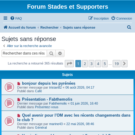
Forum Stades et Supporters
FAQ
Inscription
Connexion
R
Accueil du forum
Rechercher
Sujets sans réponse
e
Sujets sans réponse
c
Aller sur la recherche avancée
h
Rechercher
Recherche avancée
e
Page
1
sur
19
1
2
3
4
5
19
Sui
La recherche a retourné 365 résultats
r
…
c
Sujets
h
N
bonjour depuis les pyrénées
e
o
Dernier message par
tristan82
«
06 août 2026, 04:17
u
Publié dans
Café
r
v
e
N
Présentation - Fabthemolis
a
o
Dernier message par
Fabthemolis
«
01 juin 2026, 16:40
u
u
Publié dans
Présentez-vous
m
v
e
e
N
Quel avenir pour l'OM avec les récents changements dans
s
a
o
s
le club ?
u
u
a
Dernier message par
m
marine43
«
22 mai 2026, 08:46
v
g
Publié dans
e
Général
e
e
s
a
s
N