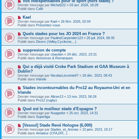
Vos indispensables pour le sport (hors stade) ?
u
a
o
Dernier message par
m
Michel222
«
03 avr. 2026, 18:28
g
u
Publié dans
e
Café
e
v
s
e
s
N
Kael
a
a
o
Dernier message par
Kael
«
26 févr. 2026, 02:04
u
g
u
Publié dans
Présentez-vous
m
e
v
e
e
N
Quels stades pour les JO 2024 en France ?
s
a
o
s
Dernier message par
PaulineCarpentier123
«
26 juil. 2024, 08:35
u
u
a
Publié dans
Divers (Volley,Cyclisme,...)
m
v
g
e
e
e
N
suppresion de compte
s
a
o
s
Dernier message par
cbastien
«
24 déc. 2023, 23:31
u
u
a
Publié dans
Annonces & Remarques
m
v
g
e
e
e
N
Qui a déjà visité Croke Park Stadium et GAA Museum à
s
a
o
s
Dublin?
u
u
a
Dernier message par
m
NicolasLecomte67
«
18 déc. 2023, 08:43
v
g
Publié dans
e
Irlande
e
e
s
a
s
N
Stades incontournables du Pro12 au Royaume-Uni et en
u
a
o
Irlande
m
g
u
e
Dernier message par
Alizee13
«
13 nov. 2023, 06:26
e
v
s
Publié dans
Pro12 (rugby)
e
s
a
a
N
Quel est le meilleur stade d'Espagne ?
u
g
o
Dernier message par
m
Nuagedor
«
25 oct. 2023, 14:31
e
u
Publié dans
e
Superliga
v
s
e
s
N
[Vesoul] Stade René Hologne (6,000)
a
a
o
Dernier message par
Stades_et_Arenas
«
10 janv. 2023, 19:17
u
g
u
Publié dans
Amateur (CFA,DH,..)
m
e
v
e