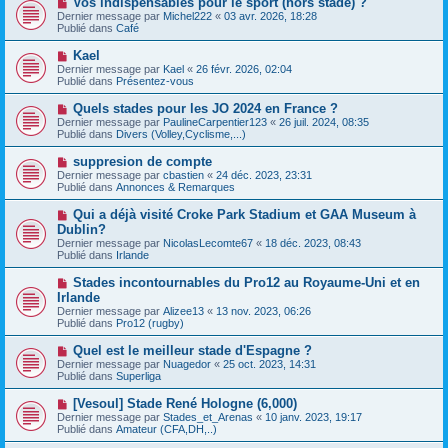
Vos indispensables pour le sport (hors stade) ?
u
a
o
Dernier message par
m
Michel222
«
03 avr. 2026, 18:28
g
u
Publié dans
e
Café
e
v
s
e
s
N
Kael
a
a
o
Dernier message par
Kael
«
26 févr. 2026, 02:04
u
g
u
Publié dans
Présentez-vous
m
e
v
e
e
N
Quels stades pour les JO 2024 en France ?
s
a
o
s
Dernier message par
PaulineCarpentier123
«
26 juil. 2024, 08:35
u
u
a
Publié dans
Divers (Volley,Cyclisme,...)
m
v
g
e
e
e
N
suppresion de compte
s
a
o
s
Dernier message par
cbastien
«
24 déc. 2023, 23:31
u
u
a
Publié dans
Annonces & Remarques
m
v
g
e
e
e
N
Qui a déjà visité Croke Park Stadium et GAA Museum à
s
a
o
s
Dublin?
u
u
a
Dernier message par
m
NicolasLecomte67
«
18 déc. 2023, 08:43
v
g
Publié dans
e
Irlande
e
e
s
a
s
N
Stades incontournables du Pro12 au Royaume-Uni et en
u
a
o
Irlande
m
g
u
e
Dernier message par
Alizee13
«
13 nov. 2023, 06:26
e
v
s
Publié dans
Pro12 (rugby)
e
s
a
a
N
Quel est le meilleur stade d'Espagne ?
u
g
o
Dernier message par
m
Nuagedor
«
25 oct. 2023, 14:31
e
u
Publié dans
e
Superliga
v
s
e
s
N
[Vesoul] Stade René Hologne (6,000)
a
a
o
Dernier message par
Stades_et_Arenas
«
10 janv. 2023, 19:17
u
g
u
Publié dans
Amateur (CFA,DH,..)
m
e
v
e