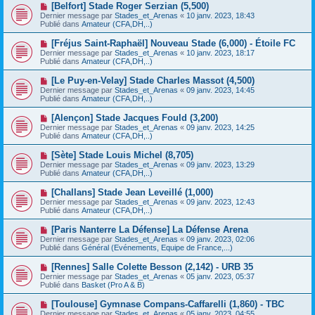
e
N
[Belfort] Stade Roger Serzian (5,500)
s
a
o
s
Dernier message par
Stades_et_Arenas
«
10 janv. 2023, 18:43
u
u
a
Publié dans
Amateur (CFA,DH,..)
m
v
g
e
e
e
N
[Fréjus Saint-Raphaël] Nouveau Stade (6,000) - Étoile FC
s
a
o
s
Dernier message par
Stades_et_Arenas
«
10 janv. 2023, 18:17
u
u
a
Publié dans
Amateur (CFA,DH,..)
m
v
g
e
e
e
N
[Le Puy-en-Velay] Stade Charles Massot (4,500)
s
a
o
s
Dernier message par
Stades_et_Arenas
«
09 janv. 2023, 14:45
u
u
a
Publié dans
Amateur (CFA,DH,..)
m
v
g
e
e
e
N
[Alençon] Stade Jacques Fould (3,200)
s
a
o
s
Dernier message par
Stades_et_Arenas
«
09 janv. 2023, 14:25
u
u
a
Publié dans
Amateur (CFA,DH,..)
m
v
g
e
e
e
N
[Sète] Stade Louis Michel (8,705)
s
a
o
s
Dernier message par
Stades_et_Arenas
«
09 janv. 2023, 13:29
u
u
a
Publié dans
Amateur (CFA,DH,..)
m
v
g
e
e
e
N
[Challans] Stade Jean Leveillé (1,000)
s
a
o
s
Dernier message par
Stades_et_Arenas
«
09 janv. 2023, 12:43
u
u
a
Publié dans
Amateur (CFA,DH,..)
m
v
g
e
e
e
N
[Paris Nanterre La Défense] La Défense Arena
s
a
o
s
Dernier message par
Stades_et_Arenas
«
09 janv. 2023, 02:06
u
u
a
Publié dans
Général (Evénements, Equipe de France,...)
m
v
g
e
e
e
N
[Rennes] Salle Colette Besson (2,142) - URB 35
s
a
o
s
Dernier message par
Stades_et_Arenas
«
05 janv. 2023, 05:37
u
u
a
Publié dans
Basket (Pro A & B)
m
v
g
e
e
e
N
[Toulouse] Gymnase Compans-Caffarelli (1,860) - TBC
s
a
o
s
Dernier message par
Stades_et_Arenas
«
05 janv. 2023, 04:55