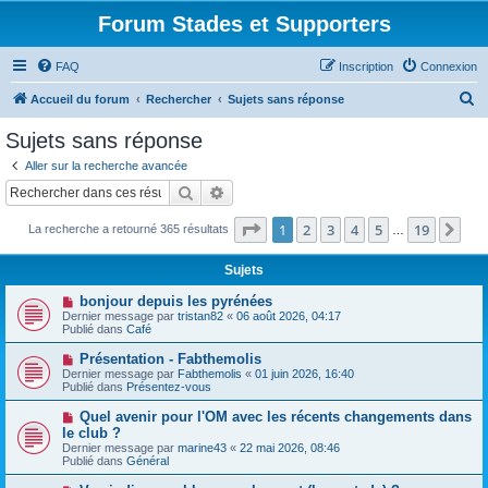
Forum Stades et Supporters
FAQ
Inscription
Connexion
R
Accueil du forum
Rechercher
Sujets sans réponse
e
Sujets sans réponse
c
Aller sur la recherche avancée
h
Rechercher
Recherche avancée
e
Page
1
sur
19
1
2
3
4
5
19
Sui
La recherche a retourné 365 résultats
r
…
c
Sujets
h
N
bonjour depuis les pyrénées
e
o
Dernier message par
tristan82
«
06 août 2026, 04:17
u
Publié dans
Café
r
v
e
N
Présentation - Fabthemolis
a
o
Dernier message par
Fabthemolis
«
01 juin 2026, 16:40
u
u
Publié dans
Présentez-vous
m
v
e
e
N
Quel avenir pour l'OM avec les récents changements dans
s
a
o
s
le club ?
u
u
a
Dernier message par
m
marine43
«
22 mai 2026, 08:46
v
g
Publié dans
e
Général
e
e
s
a
s
N