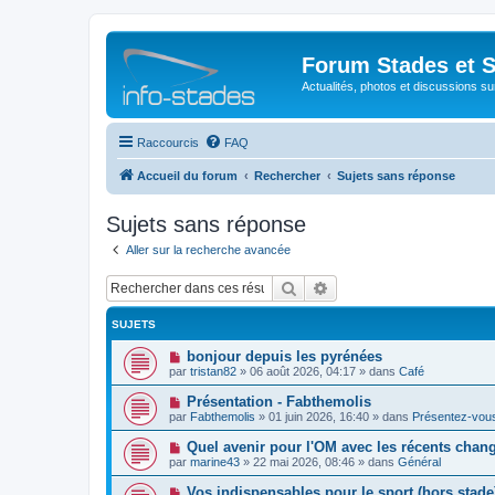
Forum Stades et 
Actualités, photos et discussions su
Raccourcis
FAQ
Accueil du forum
Rechercher
Sujets sans réponse
Sujets sans réponse
Aller sur la recherche avancée
Rechercher
Recherche avancée
SUJETS
N
bonjour depuis les pyrénées
o
par
tristan82
»
06 août 2026, 04:17
» dans
Café
u
v
N
Présentation - Fabthemolis
e
o
par
Fabthemolis
»
01 juin 2026, 16:40
» dans
Présentez-vou
a
u
u
v
N
Quel avenir pour l'OM avec les récents chan
m
e
o
e
par
marine43
»
22 mai 2026, 08:46
» dans
Général
a
u
s
u
v
s
N
Vos indispensables pour le sport (hors stade
m