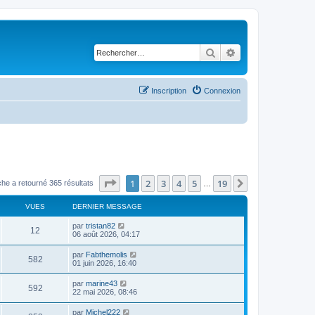
Rechercher
Recherche avancé
Inscription
Connexion
Page
1
sur
19
1
2
3
4
5
19
Suivant
he a retourné 365 résultats
…
VUES
DERNIER MESSAGE
par
tristan82
12
06 août 2026, 04:17
par
Fabthemolis
582
01 juin 2026, 16:40
par
marine43
592
22 mai 2026, 08:46
par
Michel222