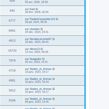
858
03 avr. 2026, 18:28
par
Kael
945
26 févr. 2026, 02:04
par
PaulineCarpentier123
6777
26 juil. 2024, 08:35
par
cbastien
6691
24 déc. 2023, 23:31
par
NicolasLecomte67
4813
18 déc. 2023, 08:43
par
Alizee13
18720
13 nov. 2023, 06:26
par
Nuagedor
7979
25 oct. 2023, 14:31
par
Stades_et_Arenas
4719
10 janv. 2023, 19:17
par
Stades_et_Arenas
4991
10 janv. 2023, 18:43
par
Stades_et_Arenas
5912
10 janv. 2023, 18:17
par
Stades_et_Arenas
5546
09 janv. 2023, 14:45
par
Stades_et_Arenas