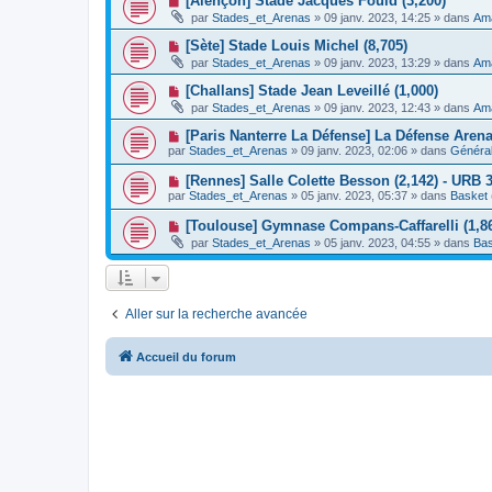
[Alençon] Stade Jacques Fould (3,200)
m
e
a
o
e
par
Stades_et_Arenas
»
09 janv. 2023, 14:25
» dans
Ama
a
g
u
s
u
e
v
s
N
[Sète] Stade Louis Michel (8,705)
m
e
a
o
e
par
Stades_et_Arenas
»
09 janv. 2023, 13:29
» dans
Ama
a
g
u
s
u
e
v
s
N
[Challans] Stade Jean Leveillé (1,000)
m
e
a
o
e
par
Stades_et_Arenas
»
09 janv. 2023, 12:43
» dans
Ama
a
g
u
s
u
e
v
s
N
[Paris Nanterre La Défense] La Défense Aren
m
e
a
o
e
par
Stades_et_Arenas
»
09 janv. 2023, 02:06
» dans
Général
a
g
u
s
u
e
v
s
N
[Rennes] Salle Colette Besson (2,142) - URB 
m
e
a
o
e
par
Stades_et_Arenas
»
05 janv. 2023, 05:37
» dans
Basket 
a
g
u
s
u
e
v
s
N
[Toulouse] Gymnase Compans-Caffarelli (1,86
m
e
a
o
e
par
Stades_et_Arenas
»
05 janv. 2023, 04:55
» dans
Bas
a
g
u
s
u
e
v
s
m
e
a
e
a
g
s
u
e
s
Aller sur la recherche avancée
m
a
e
g
s
e
s
Accueil du forum
a
g
e