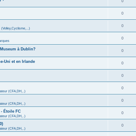
0
0
0
 (Volley,Cyclisme,...)
0
arques
A Museum à Dublin?
0
-Uni et en Irlande
0
0
0
teur (CFA,DH,..)
0
teur (CFA,DH,..)
- Étoile FC
0
teur (CFA,DH,..)
0)
0
teur (CFA,DH,..)