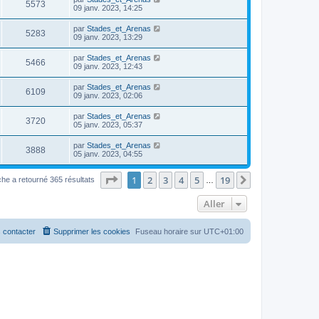
5573
09 janv. 2023, 14:25
par
Stades_et_Arenas
5283
09 janv. 2023, 13:29
par
Stades_et_Arenas
5466
09 janv. 2023, 12:43
par
Stades_et_Arenas
6109
09 janv. 2023, 02:06
par
Stades_et_Arenas
3720
05 janv. 2023, 05:37
par
Stades_et_Arenas
3888
05 janv. 2023, 04:55
Page
1
sur
19
1
2
3
4
5
19
Suivant
he a retourné 365 résultats
…
Aller
 contacter
Supprimer les cookies
Fuseau horaire sur
UTC+01:00