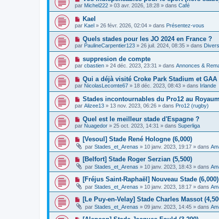
e
a
o
e
par
Michel222
»
03 avr. 2026, 18:28
» dans
Café
a
g
u
s
u
e
v
s
N
Kael
m
e
a
o
e
par
Kael
»
26 févr. 2026, 02:04
» dans
Présentez-vous
a
g
u
s
u
e
v
s
N
Quels stades pour les JO 2024 en France ?
m
e
a
o
e
par
PaulineCarpentier123
»
26 juil. 2024, 08:35
» dans
Divers
a
g
u
s
u
e
v
s
N
suppresion de compte
m
e
a
o
e
par
cbastien
»
24 déc. 2023, 23:31
» dans
Annonces & Rem
a
g
u
s
u
e
v
s
N
Qui a déjà visité Croke Park Stadium et GA
m
e
a
o
e
par
NicolasLecomte67
»
18 déc. 2023, 08:43
» dans
Irlande
a
g
u
s
u
e
v
s
N
Stades incontournables du Pro12 au Royaume
m
e
a
o
e
par
Alizee13
»
13 nov. 2023, 06:26
» dans
Pro12 (rugby)
a
g
u
s
u
e
v
s
N
Quel est le meilleur stade d'Espagne ?
m
e
a
o
e
par
Nuagedor
»
25 oct. 2023, 14:31
» dans
Superliga
a
g
u
s
u
e
v
s
N
[Vesoul] Stade René Hologne (6,000)
m
e
a
o
e
par
Stades_et_Arenas
»
10 janv. 2023, 19:17
» dans
Ama
a
g
u
s
u
e
v
s
N
[Belfort] Stade Roger Serzian (5,500)
m
e
a
o
e
par
Stades_et_Arenas
»
10 janv. 2023, 18:43
» dans
Ama
a
g
u
s
u
e
v
s
N
[Fréjus Saint-Raphaël] Nouveau Stade (6,000) 
m
e
a
o
e
par
Stades_et_Arenas
»
10 janv. 2023, 18:17
» dans
Ama
a
g
u
s
u
e
v
s
N
[Le Puy-en-Velay] Stade Charles Massot (4,50
m
e
a
o
e
par
Stades_et_Arenas
»
09 janv. 2023, 14:45
» dans
Ama
a
g
u
s
u
e
v
s
N