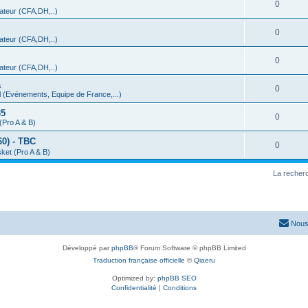
0
teur (CFA,DH,..)
0
teur (CFA,DH,..)
0
teur (CFA,DH,..)
a
0
 (Evénements, Equipe de France,...)
35
0
(Pro A & B)
0) - TBC
0
ket (Pro A & B)
La recherc
Nous
Développé par
phpBB
® Forum Software © phpBB Limited
Traduction française officielle
©
Qiaeru
Optimized by:
phpBB SEO
Confidentialité
|
Conditions