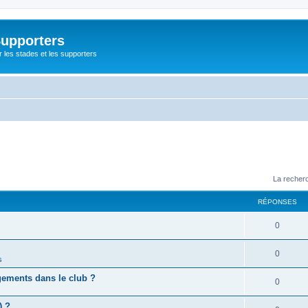
Supporters
r les stades et les supporters
La recherc
RÉPONSES
0
0
s
gements dans le club ?
0
) ?