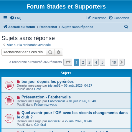
Forum Stades et Supporters
FAQ
Inscription
Connexion
R
Accueil du forum
Rechercher
Sujets sans réponse
e
Sujets sans réponse
c
Aller sur la recherche avancée
h
Rechercher
Recherche avancée
e
Page
1
sur
19
1
2
3
4
5
19
Sui
La recherche a retourné 365 résultats
r
…
c
Sujets
h
N
bonjour depuis les pyrénées
e
o
Dernier message par
tristan82
«
06 août 2026, 04:17
u
Publié dans
Café
r
v
e
N
Présentation - Fabthemolis
a
o
Dernier message par
Fabthemolis
«
01 juin 2026, 16:40
u
u
Publié dans
Présentez-vous
m
v
e
e
N
Quel avenir pour l'OM avec les récents changements dans
s
a
o
s
le club ?
u
u
a
Dernier message par
m
marine43
«
22 mai 2026, 08:46
v
g
Publié dans
e
Général
e
e
s
a
s
N