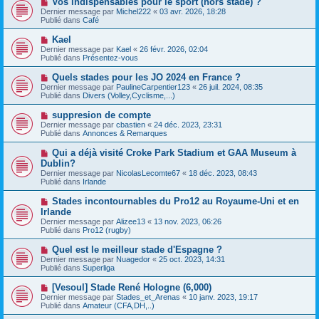
Vos indispensables pour le sport (hors stade) ?
u
a
o
Dernier message par
m
Michel222
«
03 avr. 2026, 18:28
g
u
Publié dans
e
Café
e
v
s
e
s
N
Kael
a
a
o
Dernier message par
Kael
«
26 févr. 2026, 02:04
u
g
u
Publié dans
Présentez-vous
m
e
v
e
e
N
Quels stades pour les JO 2024 en France ?
s
a
o
s
Dernier message par
PaulineCarpentier123
«
26 juil. 2024, 08:35
u
u
a
Publié dans
Divers (Volley,Cyclisme,...)
m
v
g
e
e
e
N
suppresion de compte
s
a
o
s
Dernier message par
cbastien
«
24 déc. 2023, 23:31
u
u
a
Publié dans
Annonces & Remarques
m
v
g
e
e
e
N
Qui a déjà visité Croke Park Stadium et GAA Museum à
s
a
o
s
Dublin?
u
u
a
Dernier message par
m
NicolasLecomte67
«
18 déc. 2023, 08:43
v
g
Publié dans
e
Irlande
e
e
s
a
s
N
Stades incontournables du Pro12 au Royaume-Uni et en
u
a
o
Irlande
m
g
u
e
Dernier message par
Alizee13
«
13 nov. 2023, 06:26
e
v
s
Publié dans
Pro12 (rugby)
e
s
a
a
N
Quel est le meilleur stade d'Espagne ?
u
g
o
Dernier message par
m
Nuagedor
«
25 oct. 2023, 14:31
e
u
Publié dans
e
Superliga
v
s
e
s
N
[Vesoul] Stade René Hologne (6,000)
a
a
o
Dernier message par
Stades_et_Arenas
«
10 janv. 2023, 19:17
u
g
u
Publié dans
Amateur (CFA,DH,..)
m
e
v
e