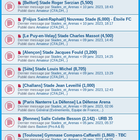
e
N
[Belfort] Stade Roger Serzian (5,500)
s
a
o
s
Dernier message par
Stades_et_Arenas
«
10 janv. 2023, 18:43
u
u
a
Publié dans
Amateur (CFA,DH,..)
m
v
g
e
e
e
N
[Fréjus Saint-Raphaël] Nouveau Stade (6,000) - Étoile FC
s
a
o
s
Dernier message par
Stades_et_Arenas
«
10 janv. 2023, 18:17
u
u
a
Publié dans
Amateur (CFA,DH,..)
m
v
g
e
e
e
N
[Le Puy-en-Velay] Stade Charles Massot (4,500)
s
a
o
s
Dernier message par
Stades_et_Arenas
«
09 janv. 2023, 14:45
u
u
a
Publié dans
Amateur (CFA,DH,..)
m
v
g
e
e
e
N
[Alençon] Stade Jacques Fould (3,200)
s
a
o
s
Dernier message par
Stades_et_Arenas
«
09 janv. 2023, 14:25
u
u
a
Publié dans
Amateur (CFA,DH,..)
m
v
g
e
e
e
N
[Sète] Stade Louis Michel (8,705)
s
a
o
s
Dernier message par
Stades_et_Arenas
«
09 janv. 2023, 13:29
u
u
a
Publié dans
Amateur (CFA,DH,..)
m
v
g
e
e
e
N
[Challans] Stade Jean Leveillé (1,000)
s
a
o
s
Dernier message par
Stades_et_Arenas
«
09 janv. 2023, 12:43
u
u
a
Publié dans
Amateur (CFA,DH,..)
m
v
g
e
e
e
N
[Paris Nanterre La Défense] La Défense Arena
s
a
o
s
Dernier message par
Stades_et_Arenas
«
09 janv. 2023, 02:06
u
u
a
Publié dans
Général (Evénements, Equipe de France,...)
m
v
g
e
e
e
N
[Rennes] Salle Colette Besson (2,142) - URB 35
s
a
o
s
Dernier message par
Stades_et_Arenas
«
05 janv. 2023, 05:37
u
u
a
Publié dans
Basket (Pro A & B)
m
v
g
e
e
e
N
[Toulouse] Gymnase Compans-Caffarelli (1,860) - TBC
s
a
o
s
Dernier message par
Stades_et_Arenas
«
05 janv. 2023, 04:55