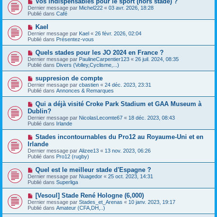
Vos indispensables pour le sport (hors stade) ?
u
a
o
Dernier message par
m
Michel222
«
03 avr. 2026, 18:28
g
u
Publié dans
e
Café
e
v
s
e
s
N
Kael
a
a
o
Dernier message par
Kael
«
26 févr. 2026, 02:04
u
g
u
Publié dans
Présentez-vous
m
e
v
e
e
N
Quels stades pour les JO 2024 en France ?
s
a
o
s
Dernier message par
PaulineCarpentier123
«
26 juil. 2024, 08:35
u
u
a
Publié dans
Divers (Volley,Cyclisme,...)
m
v
g
e
e
e
N
suppresion de compte
s
a
o
s
Dernier message par
cbastien
«
24 déc. 2023, 23:31
u
u
a
Publié dans
Annonces & Remarques
m
v
g
e
e
e
N
Qui a déjà visité Croke Park Stadium et GAA Museum à
s
a
o
s
Dublin?
u
u
a
Dernier message par
m
NicolasLecomte67
«
18 déc. 2023, 08:43
v
g
Publié dans
e
Irlande
e
e
s
a
s
N
Stades incontournables du Pro12 au Royaume-Uni et en
u
a
o
Irlande
m
g
u
e
Dernier message par
Alizee13
«
13 nov. 2023, 06:26
e
v
s
Publié dans
Pro12 (rugby)
e
s
a
a
N
Quel est le meilleur stade d'Espagne ?
u
g
o
Dernier message par
m
Nuagedor
«
25 oct. 2023, 14:31
e
u
Publié dans
e
Superliga
v
s
e
s
N
[Vesoul] Stade René Hologne (6,000)
a
a
o
Dernier message par
Stades_et_Arenas
«
10 janv. 2023, 19:17
u
g
u
Publié dans
Amateur (CFA,DH,..)
m
e
v
e