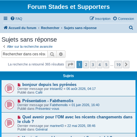
Forum Stades et Supporters
FAQ
Inscription
Connexion
R
Accueil du forum
Rechercher
Sujets sans réponse
e
Sujets sans réponse
c
Aller sur la recherche avancée
h
Rechercher
Recherche avancée
e
Page
1
sur
19
1
2
3
4
5
19
Sui
La recherche a retourné 365 résultats
r
…
c
Sujets
h
N
bonjour depuis les pyrénées
e
o
Dernier message par
tristan82
«
06 août 2026, 04:17
u
Publié dans
Café
r
v
e
N
Présentation - Fabthemolis
a
o
Dernier message par
Fabthemolis
«
01 juin 2026, 16:40
u
u
Publié dans
Présentez-vous
m
v
e
e
N
Quel avenir pour l'OM avec les récents changements dans
s
a
o
s
le club ?
u
u
a
Dernier message par
m
marine43
«
22 mai 2026, 08:46
v
g
Publié dans
e
Général
e
e
s
a
s
N