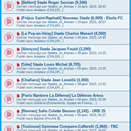
e
N
[Belfort] Stade Roger Serzian (5,500)
s
a
o
s
Dernier message par
Stades_et_Arenas
«
10 janv. 2023, 18:43
u
u
a
Publié dans
Amateur (CFA,DH,..)
m
v
g
e
e
e
N
[Fréjus Saint-Raphaël] Nouveau Stade (6,000) - Étoile FC
s
a
o
s
Dernier message par
Stades_et_Arenas
«
10 janv. 2023, 18:17
u
u
a
Publié dans
Amateur (CFA,DH,..)
m
v
g
e
e
e
N
[Le Puy-en-Velay] Stade Charles Massot (4,500)
s
a
o
s
Dernier message par
Stades_et_Arenas
«
09 janv. 2023, 14:45
u
u
a
Publié dans
Amateur (CFA,DH,..)
m
v
g
e
e
e
N
[Alençon] Stade Jacques Fould (3,200)
s
a
o
s
Dernier message par
Stades_et_Arenas
«
09 janv. 2023, 14:25
u
u
a
Publié dans
Amateur (CFA,DH,..)
m
v
g
e
e
e
N
[Sète] Stade Louis Michel (8,705)
s
a
o
s
Dernier message par
Stades_et_Arenas
«
09 janv. 2023, 13:29
u
u
a
Publié dans
Amateur (CFA,DH,..)
m
v
g
e
e
e
N
[Challans] Stade Jean Leveillé (1,000)
s
a
o
s
Dernier message par
Stades_et_Arenas
«
09 janv. 2023, 12:43
u
u
a
Publié dans
Amateur (CFA,DH,..)
m
v
g
e
e
e
N
[Paris Nanterre La Défense] La Défense Arena
s
a
o
s
Dernier message par
Stades_et_Arenas
«
09 janv. 2023, 02:06
u
u
a
Publié dans
Général (Evénements, Equipe de France,...)
m
v
g
e
e
e
N
[Rennes] Salle Colette Besson (2,142) - URB 35
s
a
o
s
Dernier message par
Stades_et_Arenas
«
05 janv. 2023, 05:37
u
u
a
Publié dans
Basket (Pro A & B)
m
v
g
e
e
e
N
[Toulouse] Gymnase Compans-Caffarelli (1,860) - TBC
s
a
o
s
Dernier message par
Stades_et_Arenas
«
05 janv. 2023, 04:55