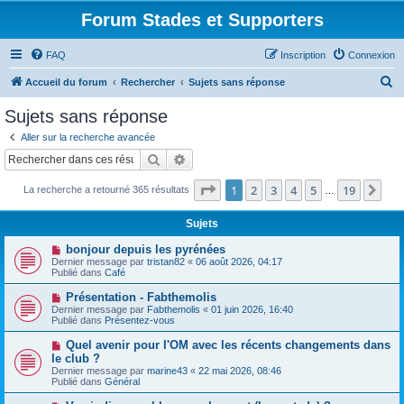
Forum Stades et Supporters
FAQ
Inscription
Connexion
R
Accueil du forum
Rechercher
Sujets sans réponse
e
Sujets sans réponse
c
Aller sur la recherche avancée
h
Rechercher
Recherche avancée
e
Page
1
sur
19
1
2
3
4
5
19
Sui
La recherche a retourné 365 résultats
r
…
c
Sujets
h
N
bonjour depuis les pyrénées
e
o
Dernier message par
tristan82
«
06 août 2026, 04:17
u
Publié dans
Café
r
v
e
N
Présentation - Fabthemolis
a
o
Dernier message par
Fabthemolis
«
01 juin 2026, 16:40
u
u
Publié dans
Présentez-vous
m
v
e
e
N
Quel avenir pour l'OM avec les récents changements dans
s
a
o
s
le club ?
u
u
a
Dernier message par
m
marine43
«
22 mai 2026, 08:46
v
g
Publié dans
e
Général
e
e
s
a
s
N