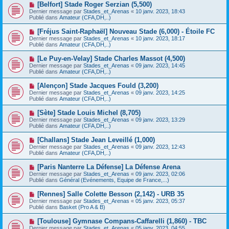
e
N
[Belfort] Stade Roger Serzian (5,500)
s
a
o
s
Dernier message par
Stades_et_Arenas
«
10 janv. 2023, 18:43
u
u
a
Publié dans
Amateur (CFA,DH,..)
m
v
g
e
e
e
N
[Fréjus Saint-Raphaël] Nouveau Stade (6,000) - Étoile FC
s
a
o
s
Dernier message par
Stades_et_Arenas
«
10 janv. 2023, 18:17
u
u
a
Publié dans
Amateur (CFA,DH,..)
m
v
g
e
e
e
N
[Le Puy-en-Velay] Stade Charles Massot (4,500)
s
a
o
s
Dernier message par
Stades_et_Arenas
«
09 janv. 2023, 14:45
u
u
a
Publié dans
Amateur (CFA,DH,..)
m
v
g
e
e
e
N
[Alençon] Stade Jacques Fould (3,200)
s
a
o
s
Dernier message par
Stades_et_Arenas
«
09 janv. 2023, 14:25
u
u
a
Publié dans
Amateur (CFA,DH,..)
m
v
g
e
e
e
N
[Sète] Stade Louis Michel (8,705)
s
a
o
s
Dernier message par
Stades_et_Arenas
«
09 janv. 2023, 13:29
u
u
a
Publié dans
Amateur (CFA,DH,..)
m
v
g
e
e
e
N
[Challans] Stade Jean Leveillé (1,000)
s
a
o
s
Dernier message par
Stades_et_Arenas
«
09 janv. 2023, 12:43
u
u
a
Publié dans
Amateur (CFA,DH,..)
m
v
g
e
e
e
N
[Paris Nanterre La Défense] La Défense Arena
s
a
o
s
Dernier message par
Stades_et_Arenas
«
09 janv. 2023, 02:06
u
u
a
Publié dans
Général (Evénements, Equipe de France,...)
m
v
g
e
e
e
N
[Rennes] Salle Colette Besson (2,142) - URB 35
s
a
o
s
Dernier message par
Stades_et_Arenas
«
05 janv. 2023, 05:37
u
u
a
Publié dans
Basket (Pro A & B)
m
v
g
e
e
e
N
[Toulouse] Gymnase Compans-Caffarelli (1,860) - TBC
s
a
o
s
Dernier message par
Stades_et_Arenas
«
05 janv. 2023, 04:55