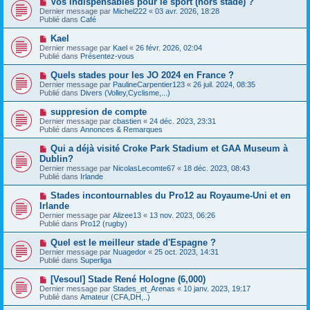
Vos indispensables pour le sport (hors stade) ?
u
a
o
Dernier message par
m
Michel222
«
03 avr. 2026, 18:28
g
u
Publié dans
e
Café
e
v
s
e
s
N
Kael
a
a
o
Dernier message par
Kael
«
26 févr. 2026, 02:04
u
g
u
Publié dans
Présentez-vous
m
e
v
e
e
N
Quels stades pour les JO 2024 en France ?
s
a
o
s
Dernier message par
PaulineCarpentier123
«
26 juil. 2024, 08:35
u
u
a
Publié dans
Divers (Volley,Cyclisme,...)
m
v
g
e
e
e
N
suppresion de compte
s
a
o
s
Dernier message par
cbastien
«
24 déc. 2023, 23:31
u
u
a
Publié dans
Annonces & Remarques
m
v
g
e
e
e
N
Qui a déjà visité Croke Park Stadium et GAA Museum à
s
a
o
s
Dublin?
u
u
a
Dernier message par
m
NicolasLecomte67
«
18 déc. 2023, 08:43
v
g
Publié dans
e
Irlande
e
e
s
a
s
N
Stades incontournables du Pro12 au Royaume-Uni et en
u
a
o
Irlande
m
g
u
e
Dernier message par
Alizee13
«
13 nov. 2023, 06:26
e
v
s
Publié dans
Pro12 (rugby)
e
s
a
a
N
Quel est le meilleur stade d'Espagne ?
u
g
o
Dernier message par
m
Nuagedor
«
25 oct. 2023, 14:31
e
u
Publié dans
e
Superliga
v
s
e
s
N
[Vesoul] Stade René Hologne (6,000)
a
a
o
Dernier message par
Stades_et_Arenas
«
10 janv. 2023, 19:17
u
g
u
Publié dans
Amateur (CFA,DH,..)
m
e
v
e