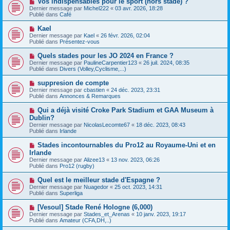
Vos indispensables pour le sport (hors stade) ?
u
a
o
Dernier message par
m
Michel222
«
03 avr. 2026, 18:28
g
u
Publié dans
e
Café
e
v
s
e
s
N
Kael
a
a
o
Dernier message par
Kael
«
26 févr. 2026, 02:04
u
g
u
Publié dans
Présentez-vous
m
e
v
e
e
N
Quels stades pour les JO 2024 en France ?
s
a
o
s
Dernier message par
PaulineCarpentier123
«
26 juil. 2024, 08:35
u
u
a
Publié dans
Divers (Volley,Cyclisme,...)
m
v
g
e
e
e
N
suppresion de compte
s
a
o
s
Dernier message par
cbastien
«
24 déc. 2023, 23:31
u
u
a
Publié dans
Annonces & Remarques
m
v
g
e
e
e
N
Qui a déjà visité Croke Park Stadium et GAA Museum à
s
a
o
s
Dublin?
u
u
a
Dernier message par
m
NicolasLecomte67
«
18 déc. 2023, 08:43
v
g
Publié dans
e
Irlande
e
e
s
a
s
N
Stades incontournables du Pro12 au Royaume-Uni et en
u
a
o
Irlande
m
g
u
e
Dernier message par
Alizee13
«
13 nov. 2023, 06:26
e
v
s
Publié dans
Pro12 (rugby)
e
s
a
a
N
Quel est le meilleur stade d'Espagne ?
u
g
o
Dernier message par
m
Nuagedor
«
25 oct. 2023, 14:31
e
u
Publié dans
e
Superliga
v
s
e
s
N
[Vesoul] Stade René Hologne (6,000)
a
a
o
Dernier message par
Stades_et_Arenas
«
10 janv. 2023, 19:17
u
g
u
Publié dans
Amateur (CFA,DH,..)
m
e
v
e