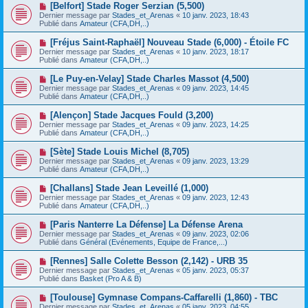
e
N
[Belfort] Stade Roger Serzian (5,500)
s
a
o
s
Dernier message par
Stades_et_Arenas
«
10 janv. 2023, 18:43
u
u
a
Publié dans
Amateur (CFA,DH,..)
m
v
g
e
e
e
N
[Fréjus Saint-Raphaël] Nouveau Stade (6,000) - Étoile FC
s
a
o
s
Dernier message par
Stades_et_Arenas
«
10 janv. 2023, 18:17
u
u
a
Publié dans
Amateur (CFA,DH,..)
m
v
g
e
e
e
N
[Le Puy-en-Velay] Stade Charles Massot (4,500)
s
a
o
s
Dernier message par
Stades_et_Arenas
«
09 janv. 2023, 14:45
u
u
a
Publié dans
Amateur (CFA,DH,..)
m
v
g
e
e
e
N
[Alençon] Stade Jacques Fould (3,200)
s
a
o
s
Dernier message par
Stades_et_Arenas
«
09 janv. 2023, 14:25
u
u
a
Publié dans
Amateur (CFA,DH,..)
m
v
g
e
e
e
N
[Sète] Stade Louis Michel (8,705)
s
a
o
s
Dernier message par
Stades_et_Arenas
«
09 janv. 2023, 13:29
u
u
a
Publié dans
Amateur (CFA,DH,..)
m
v
g
e
e
e
N
[Challans] Stade Jean Leveillé (1,000)
s
a
o
s
Dernier message par
Stades_et_Arenas
«
09 janv. 2023, 12:43
u
u
a
Publié dans
Amateur (CFA,DH,..)
m
v
g
e
e
e
N
[Paris Nanterre La Défense] La Défense Arena
s
a
o
s
Dernier message par
Stades_et_Arenas
«
09 janv. 2023, 02:06
u
u
a
Publié dans
Général (Evénements, Equipe de France,...)
m
v
g
e
e
e
N
[Rennes] Salle Colette Besson (2,142) - URB 35
s
a
o
s
Dernier message par
Stades_et_Arenas
«
05 janv. 2023, 05:37
u
u
a
Publié dans
Basket (Pro A & B)
m
v
g
e
e
e
N
[Toulouse] Gymnase Compans-Caffarelli (1,860) - TBC
s
a
o
s
Dernier message par
Stades_et_Arenas
«
05 janv. 2023, 04:55