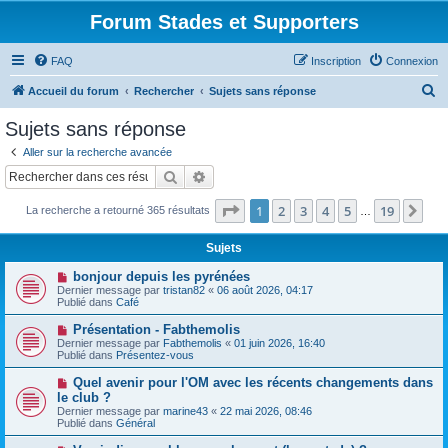
Forum Stades et Supporters
FAQ
Inscription
Connexion
R
Accueil du forum
Rechercher
Sujets sans réponse
e
Sujets sans réponse
c
Aller sur la recherche avancée
h
Rechercher
Recherche avancée
e
Page
1
sur
19
1
2
3
4
5
19
Sui
La recherche a retourné 365 résultats
r
…
c
Sujets
h
N
bonjour depuis les pyrénées
e
o
Dernier message par
tristan82
«
06 août 2026, 04:17
u
Publié dans
Café
r
v
e
N
Présentation - Fabthemolis
a
o
Dernier message par
Fabthemolis
«
01 juin 2026, 16:40
u
u
Publié dans
Présentez-vous
m
v
e
e
N
Quel avenir pour l'OM avec les récents changements dans
s
a
o
s
le club ?
u
u
a
Dernier message par
m
marine43
«
22 mai 2026, 08:46
v
g
Publié dans
e
Général
e
e
s
a
s
N