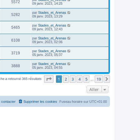
5572
09 janv. 2023, 14:25
par
Stades_et_Arenas
5282
09 janv. 2023, 13:29
par
Stades_et_Arenas
5465
09 janv. 2023, 12:43
par
Stades_et_Arenas
6108
09 janv. 2023, 02:06
par
Stades_et_Arenas
3719
05 janv. 2023, 05:37
par
Stades_et_Arenas
3888
05 janv. 2023, 04:55
Page
1
sur
19
1
2
3
4
5
19
Suivant
he a retourné 365 résultats
…
Aller
 contacter
Supprimer les cookies
Fuseau horaire sur
UTC+01:00