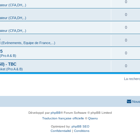
0
teur (CFA,DH,..)
0
teur (CFA,DH,..)
0
teur (CFA,DH,..)
a
0
 (Evénements, Equipe de France,...)
35
0
(Pro A & B)
0) - TBC
0
ket (Pro A & B)
La recherc
Nous
Développé par
phpBB
® Forum Software © phpBB Limited
Traduction française officielle
©
Qiaeru
Optimized by:
phpBB SEO
Confidentialité
|
Conditions