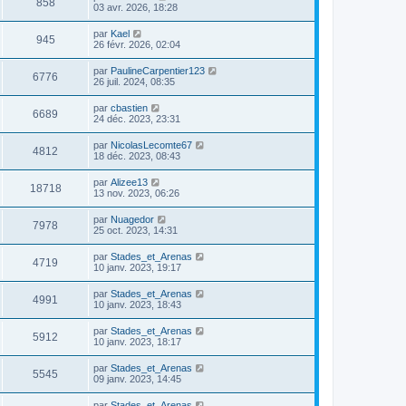
858
03 avr. 2026, 18:28
par
Kael
945
26 févr. 2026, 02:04
par
PaulineCarpentier123
6776
26 juil. 2024, 08:35
par
cbastien
6689
24 déc. 2023, 23:31
par
NicolasLecomte67
4812
18 déc. 2023, 08:43
par
Alizee13
18718
13 nov. 2023, 06:26
par
Nuagedor
7978
25 oct. 2023, 14:31
par
Stades_et_Arenas
4719
10 janv. 2023, 19:17
par
Stades_et_Arenas
4991
10 janv. 2023, 18:43
par
Stades_et_Arenas
5912
10 janv. 2023, 18:17
par
Stades_et_Arenas
5545
09 janv. 2023, 14:45
par
Stades_et_Arenas