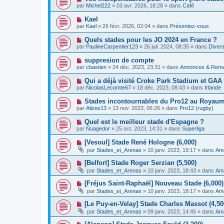
e
a
o
e
par
Michel222
»
03 avr. 2026, 18:28
» dans
Café
a
g
u
s
u
e
v
s
N
Kael
m
e
a
o
e
par
Kael
»
26 févr. 2026, 02:04
» dans
Présentez-vous
a
g
u
s
u
e
v
s
N
Quels stades pour les JO 2024 en France ?
m
e
a
o
e
par
PaulineCarpentier123
»
26 juil. 2024, 08:35
» dans
Divers
a
g
u
s
u
e
v
s
N
suppresion de compte
m
e
a
o
e
par
cbastien
»
24 déc. 2023, 23:31
» dans
Annonces & Rem
a
g
u
s
u
e
v
s
N
Qui a déjà visité Croke Park Stadium et GA
m
e
a
o
e
par
NicolasLecomte67
»
18 déc. 2023, 08:43
» dans
Irlande
a
g
u
s
u
e
v
s
N
Stades incontournables du Pro12 au Royaume
m
e
a
o
e
par
Alizee13
»
13 nov. 2023, 06:26
» dans
Pro12 (rugby)
a
g
u
s
u
e
v
s
N
Quel est le meilleur stade d'Espagne ?
m
e
a
o
e
par
Nuagedor
»
25 oct. 2023, 14:31
» dans
Superliga
a
g
u
s
u
e
v
s
N
[Vesoul] Stade René Hologne (6,000)
m
e
a
o
e
par
Stades_et_Arenas
»
10 janv. 2023, 19:17
» dans
Ama
a
g
u
s
u
e
v
s
N
[Belfort] Stade Roger Serzian (5,500)
m
e
a
o
e
par
Stades_et_Arenas
»
10 janv. 2023, 18:43
» dans
Ama
a
g
u
s
u
e
v
s
N
[Fréjus Saint-Raphaël] Nouveau Stade (6,000) 
m
e
a
o
e
par
Stades_et_Arenas
»
10 janv. 2023, 18:17
» dans
Ama
a
g
u
s
u
e
v
s
N
[Le Puy-en-Velay] Stade Charles Massot (4,50
m
e
a
o
e
par
Stades_et_Arenas
»
09 janv. 2023, 14:45
» dans
Ama
a
g
u
s
u
e
v
s
N