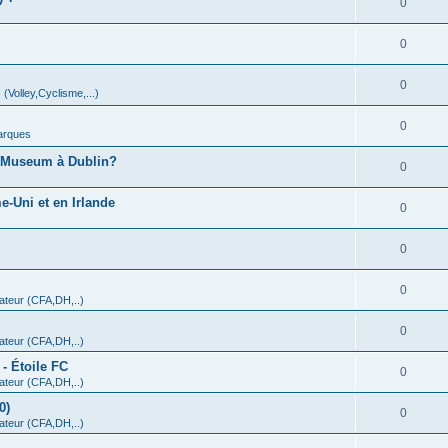
0
0
0
 (Volley,Cyclisme,...)
0
arques
A Museum à Dublin?
0
-Uni et en Irlande
0
0
0
teur (CFA,DH,..)
0
teur (CFA,DH,..)
- Étoile FC
0
teur (CFA,DH,..)
0)
0
teur (CFA,DH,..)