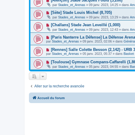
[Alençon] Stade Jacques Fould (3,200)
m
e
a
o
e
par
Stades_et_Arenas
»
09 janv. 2023, 14:25
» dans
Ama
a
g
u
s
u
e
v
s
N
[Sète] Stade Louis Michel (8,705)
m
e
a
o
e
par
Stades_et_Arenas
»
09 janv. 2023, 13:29
» dans
Ama
a
g
u
s
u
e
v
s
N
[Challans] Stade Jean Leveillé (1,000)
m
e
a
o
e
par
Stades_et_Arenas
»
09 janv. 2023, 12:43
» dans
Ama
a
g
u
s
u
e
v
s
N
[Paris Nanterre La Défense] La Défense Aren
m
e
a
o
e
par
Stades_et_Arenas
»
09 janv. 2023, 02:06
» dans
Général
a
g
u
s
u
e
v
s
N
[Rennes] Salle Colette Besson (2,142) - URB 
m
e
a
o
e
par
Stades_et_Arenas
»
05 janv. 2023, 05:37
» dans
Basket 
a
g
u
s
u
e
v
s
N
[Toulouse] Gymnase Compans-Caffarelli (1,86
m
e
a
o
e
par
Stades_et_Arenas
»
05 janv. 2023, 04:55
» dans
Bas
a
g
u
s
u
e
v
s
m
e
a
e
a
g
s
u
e
s
Aller sur la recherche avancée
m
a
e
g
s
e
s
Accueil du forum
a
g
e