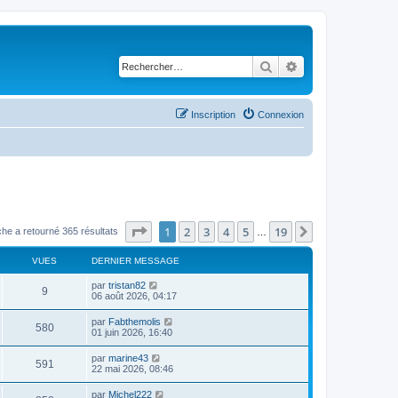
Rechercher
Recherche avancé
Inscription
Connexion
Page
1
sur
19
1
2
3
4
5
19
Suivant
he a retourné 365 résultats
…
VUES
DERNIER MESSAGE
par
tristan82
9
06 août 2026, 04:17
par
Fabthemolis
580
01 juin 2026, 16:40
par
marine43
591
22 mai 2026, 08:46
par
Michel222