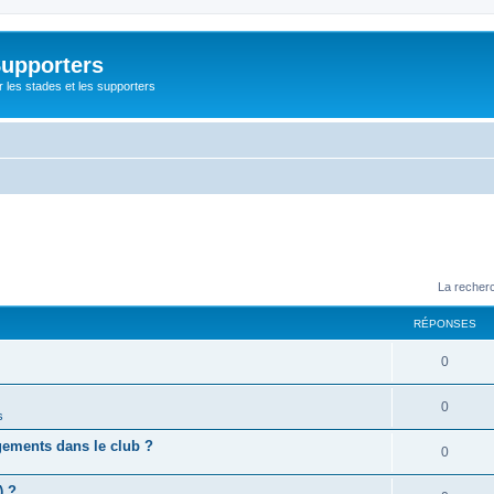
Supporters
r les stades et les supporters
La recherc
RÉPONSES
0
0
s
gements dans le club ?
0
) ?