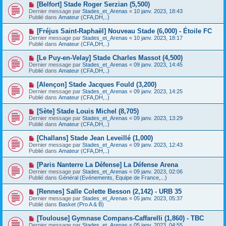
e
N
[Belfort] Stade Roger Serzian (5,500)
s
a
o
s
Dernier message par
Stades_et_Arenas
«
10 janv. 2023, 18:43
u
u
a
Publié dans
Amateur (CFA,DH,..)
m
v
g
e
e
e
N
[Fréjus Saint-Raphaël] Nouveau Stade (6,000) - Étoile FC
s
a
o
s
Dernier message par
Stades_et_Arenas
«
10 janv. 2023, 18:17
u
u
a
Publié dans
Amateur (CFA,DH,..)
m
v
g
e
e
e
N
[Le Puy-en-Velay] Stade Charles Massot (4,500)
s
a
o
s
Dernier message par
Stades_et_Arenas
«
09 janv. 2023, 14:45
u
u
a
Publié dans
Amateur (CFA,DH,..)
m
v
g
e
e
e
N
[Alençon] Stade Jacques Fould (3,200)
s
a
o
s
Dernier message par
Stades_et_Arenas
«
09 janv. 2023, 14:25
u
u
a
Publié dans
Amateur (CFA,DH,..)
m
v
g
e
e
e
N
[Sète] Stade Louis Michel (8,705)
s
a
o
s
Dernier message par
Stades_et_Arenas
«
09 janv. 2023, 13:29
u
u
a
Publié dans
Amateur (CFA,DH,..)
m
v
g
e
e
e
N
[Challans] Stade Jean Leveillé (1,000)
s
a
o
s
Dernier message par
Stades_et_Arenas
«
09 janv. 2023, 12:43
u
u
a
Publié dans
Amateur (CFA,DH,..)
m
v
g
e
e
e
N
[Paris Nanterre La Défense] La Défense Arena
s
a
o
s
Dernier message par
Stades_et_Arenas
«
09 janv. 2023, 02:06
u
u
a
Publié dans
Général (Evénements, Equipe de France,...)
m
v
g
e
e
e
N
[Rennes] Salle Colette Besson (2,142) - URB 35
s
a
o
s
Dernier message par
Stades_et_Arenas
«
05 janv. 2023, 05:37
u
u
a
Publié dans
Basket (Pro A & B)
m
v
g
e
e
e
N
[Toulouse] Gymnase Compans-Caffarelli (1,860) - TBC
s
a
o
s
Dernier message par
Stades_et_Arenas
«
05 janv. 2023, 04:55