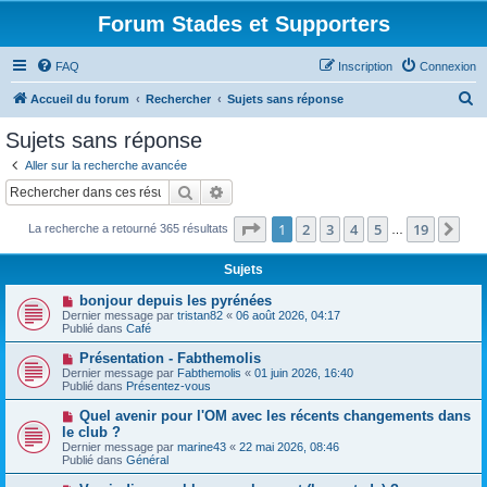
Forum Stades et Supporters
FAQ
Inscription
Connexion
R
Accueil du forum
Rechercher
Sujets sans réponse
e
Sujets sans réponse
c
Aller sur la recherche avancée
h
Rechercher
Recherche avancée
e
Page
1
sur
19
1
2
3
4
5
19
Sui
La recherche a retourné 365 résultats
r
…
c
Sujets
h
N
bonjour depuis les pyrénées
e
o
Dernier message par
tristan82
«
06 août 2026, 04:17
u
Publié dans
Café
r
v
e
N
Présentation - Fabthemolis
a
o
Dernier message par
Fabthemolis
«
01 juin 2026, 16:40
u
u
Publié dans
Présentez-vous
m
v
e
e
N
Quel avenir pour l'OM avec les récents changements dans
s
a
o
s
le club ?
u
u
a
Dernier message par
m
marine43
«
22 mai 2026, 08:46
v
g
Publié dans
e
Général
e
e
s
a
s
N