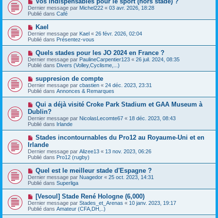
Vos indispensables pour le sport (hors stade) ?
u
a
o
Dernier message par
m
Michel222
«
03 avr. 2026, 18:28
g
u
Publié dans
e
Café
e
v
s
e
s
N
Kael
a
a
o
Dernier message par
Kael
«
26 févr. 2026, 02:04
u
g
u
Publié dans
Présentez-vous
m
e
v
e
e
N
Quels stades pour les JO 2024 en France ?
s
a
o
s
Dernier message par
PaulineCarpentier123
«
26 juil. 2024, 08:35
u
u
a
Publié dans
Divers (Volley,Cyclisme,...)
m
v
g
e
e
e
N
suppresion de compte
s
a
o
s
Dernier message par
cbastien
«
24 déc. 2023, 23:31
u
u
a
Publié dans
Annonces & Remarques
m
v
g
e
e
e
N
Qui a déjà visité Croke Park Stadium et GAA Museum à
s
a
o
s
Dublin?
u
u
a
Dernier message par
m
NicolasLecomte67
«
18 déc. 2023, 08:43
v
g
Publié dans
e
Irlande
e
e
s
a
s
N
Stades incontournables du Pro12 au Royaume-Uni et en
u
a
o
Irlande
m
g
u
e
Dernier message par
Alizee13
«
13 nov. 2023, 06:26
e
v
s
Publié dans
Pro12 (rugby)
e
s
a
a
N
Quel est le meilleur stade d'Espagne ?
u
g
o
Dernier message par
m
Nuagedor
«
25 oct. 2023, 14:31
e
u
Publié dans
e
Superliga
v
s
e
s
N
[Vesoul] Stade René Hologne (6,000)
a
a
o
Dernier message par
Stades_et_Arenas
«
10 janv. 2023, 19:17
u
g
u
Publié dans
Amateur (CFA,DH,..)
m
e
v
e