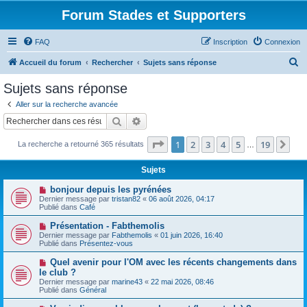
Forum Stades et Supporters
FAQ
Inscription
Connexion
R
Accueil du forum
Rechercher
Sujets sans réponse
e
Sujets sans réponse
c
Aller sur la recherche avancée
h
Rechercher
Recherche avancée
e
Page
1
sur
19
1
2
3
4
5
19
Sui
La recherche a retourné 365 résultats
r
…
c
Sujets
h
N
bonjour depuis les pyrénées
e
o
Dernier message par
tristan82
«
06 août 2026, 04:17
u
Publié dans
Café
r
v
e
N
Présentation - Fabthemolis
a
o
Dernier message par
Fabthemolis
«
01 juin 2026, 16:40
u
u
Publié dans
Présentez-vous
m
v
e
e
N
Quel avenir pour l'OM avec les récents changements dans
s
a
o
s
le club ?
u
u
a
Dernier message par
m
marine43
«
22 mai 2026, 08:46
v
g
Publié dans
e
Général
e
e
s
a
s
N