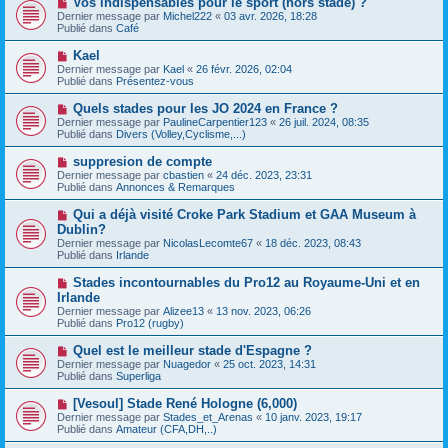
Vos indispensables pour le sport (hors stade) ?
u
a
o
Dernier message par
m
Michel222
«
03 avr. 2026, 18:28
g
u
Publié dans
e
Café
e
v
s
e
s
N
Kael
a
a
o
Dernier message par
Kael
«
26 févr. 2026, 02:04
u
g
u
Publié dans
Présentez-vous
m
e
v
e
e
N
Quels stades pour les JO 2024 en France ?
s
a
o
s
Dernier message par
PaulineCarpentier123
«
26 juil. 2024, 08:35
u
u
a
Publié dans
Divers (Volley,Cyclisme,...)
m
v
g
e
e
e
N
suppresion de compte
s
a
o
s
Dernier message par
cbastien
«
24 déc. 2023, 23:31
u
u
a
Publié dans
Annonces & Remarques
m
v
g
e
e
e
N
Qui a déjà visité Croke Park Stadium et GAA Museum à
s
a
o
s
Dublin?
u
u
a
Dernier message par
m
NicolasLecomte67
«
18 déc. 2023, 08:43
v
g
Publié dans
e
Irlande
e
e
s
a
s
N
Stades incontournables du Pro12 au Royaume-Uni et en
u
a
o
Irlande
m
g
u
e
Dernier message par
Alizee13
«
13 nov. 2023, 06:26
e
v
s
Publié dans
Pro12 (rugby)
e
s
a
a
N
Quel est le meilleur stade d'Espagne ?
u
g
o
Dernier message par
m
Nuagedor
«
25 oct. 2023, 14:31
e
u
Publié dans
e
Superliga
v
s
e
s
N
[Vesoul] Stade René Hologne (6,000)
a
a
o
Dernier message par
Stades_et_Arenas
«
10 janv. 2023, 19:17
u
g
u
Publié dans
Amateur (CFA,DH,..)
m
e
v
e