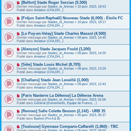
e
N
[Belfort] Stade Roger Serzian (5,500)
s
a
o
s
Dernier message par
Stades_et_Arenas
«
10 janv. 2023, 18:43
u
u
a
Publié dans
Amateur (CFA,DH,..)
m
v
g
e
e
e
N
[Fréjus Saint-Raphaël] Nouveau Stade (6,000) - Étoile FC
s
a
o
s
Dernier message par
Stades_et_Arenas
«
10 janv. 2023, 18:17
u
u
a
Publié dans
Amateur (CFA,DH,..)
m
v
g
e
e
e
N
[Le Puy-en-Velay] Stade Charles Massot (4,500)
s
a
o
s
Dernier message par
Stades_et_Arenas
«
09 janv. 2023, 14:45
u
u
a
Publié dans
Amateur (CFA,DH,..)
m
v
g
e
e
e
N
[Alençon] Stade Jacques Fould (3,200)
s
a
o
s
Dernier message par
Stades_et_Arenas
«
09 janv. 2023, 14:25
u
u
a
Publié dans
Amateur (CFA,DH,..)
m
v
g
e
e
e
N
[Sète] Stade Louis Michel (8,705)
s
a
o
s
Dernier message par
Stades_et_Arenas
«
09 janv. 2023, 13:29
u
u
a
Publié dans
Amateur (CFA,DH,..)
m
v
g
e
e
e
N
[Challans] Stade Jean Leveillé (1,000)
s
a
o
s
Dernier message par
Stades_et_Arenas
«
09 janv. 2023, 12:43
u
u
a
Publié dans
Amateur (CFA,DH,..)
m
v
g
e
e
e
N
[Paris Nanterre La Défense] La Défense Arena
s
a
o
s
Dernier message par
Stades_et_Arenas
«
09 janv. 2023, 02:06
u
u
a
Publié dans
Général (Evénements, Equipe de France,...)
m
v
g
e
e
e
N
[Rennes] Salle Colette Besson (2,142) - URB 35
s
a
o
s
Dernier message par
Stades_et_Arenas
«
05 janv. 2023, 05:37
u
u
a
Publié dans
Basket (Pro A & B)
m
v
g
e
e
e
N
[Toulouse] Gymnase Compans-Caffarelli (1,860) - TBC
s
a
o
s
Dernier message par
Stades_et_Arenas
«
05 janv. 2023, 04:55