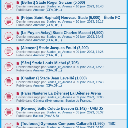
e
N
[Belfort] Stade Roger Serzian (5,500)
s
a
o
s
Dernier message par
Stades_et_Arenas
«
10 janv. 2023, 18:43
u
u
a
Publié dans
Amateur (CFA,DH,..)
m
v
g
e
e
e
N
[Fréjus Saint-Raphaël] Nouveau Stade (6,000) - Étoile FC
s
a
o
s
Dernier message par
Stades_et_Arenas
«
10 janv. 2023, 18:17
u
u
a
Publié dans
Amateur (CFA,DH,..)
m
v
g
e
e
e
N
[Le Puy-en-Velay] Stade Charles Massot (4,500)
s
a
o
s
Dernier message par
Stades_et_Arenas
«
09 janv. 2023, 14:45
u
u
a
Publié dans
Amateur (CFA,DH,..)
m
v
g
e
e
e
N
[Alençon] Stade Jacques Fould (3,200)
s
a
o
s
Dernier message par
Stades_et_Arenas
«
09 janv. 2023, 14:25
u
u
a
Publié dans
Amateur (CFA,DH,..)
m
v
g
e
e
e
N
[Sète] Stade Louis Michel (8,705)
s
a
o
s
Dernier message par
Stades_et_Arenas
«
09 janv. 2023, 13:29
u
u
a
Publié dans
Amateur (CFA,DH,..)
m
v
g
e
e
e
N
[Challans] Stade Jean Leveillé (1,000)
s
a
o
s
Dernier message par
Stades_et_Arenas
«
09 janv. 2023, 12:43
u
u
a
Publié dans
Amateur (CFA,DH,..)
m
v
g
e
e
e
N
[Paris Nanterre La Défense] La Défense Arena
s
a
o
s
Dernier message par
Stades_et_Arenas
«
09 janv. 2023, 02:06
u
u
a
Publié dans
Général (Evénements, Equipe de France,...)
m
v
g
e
e
e
N
[Rennes] Salle Colette Besson (2,142) - URB 35
s
a
o
s
Dernier message par
Stades_et_Arenas
«
05 janv. 2023, 05:37
u
u
a
Publié dans
Basket (Pro A & B)
m
v
g
e
e
e
N
[Toulouse] Gymnase Compans-Caffarelli (1,860) - TBC
s
a
o
s
Dernier message par
Stades_et_Arenas
«
05 janv. 2023, 04:55