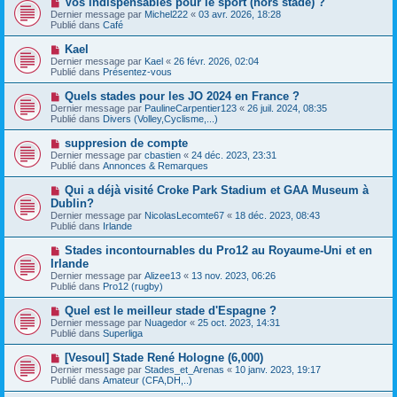
Vos indispensables pour le sport (hors stade) ?
u
a
o
Dernier message par
m
Michel222
«
03 avr. 2026, 18:28
g
u
Publié dans
e
Café
e
v
s
e
s
N
Kael
a
a
o
Dernier message par
Kael
«
26 févr. 2026, 02:04
u
g
u
Publié dans
Présentez-vous
m
e
v
e
e
N
Quels stades pour les JO 2024 en France ?
s
a
o
s
Dernier message par
PaulineCarpentier123
«
26 juil. 2024, 08:35
u
u
a
Publié dans
Divers (Volley,Cyclisme,...)
m
v
g
e
e
e
N
suppresion de compte
s
a
o
s
Dernier message par
cbastien
«
24 déc. 2023, 23:31
u
u
a
Publié dans
Annonces & Remarques
m
v
g
e
e
e
N
Qui a déjà visité Croke Park Stadium et GAA Museum à
s
a
o
s
Dublin?
u
u
a
Dernier message par
m
NicolasLecomte67
«
18 déc. 2023, 08:43
v
g
Publié dans
e
Irlande
e
e
s
a
s
N
Stades incontournables du Pro12 au Royaume-Uni et en
u
a
o
Irlande
m
g
u
e
Dernier message par
Alizee13
«
13 nov. 2023, 06:26
e
v
s
Publié dans
Pro12 (rugby)
e
s
a
a
N
Quel est le meilleur stade d'Espagne ?
u
g
o
Dernier message par
m
Nuagedor
«
25 oct. 2023, 14:31
e
u
Publié dans
e
Superliga
v
s
e
s
N
[Vesoul] Stade René Hologne (6,000)
a
a
o
Dernier message par
Stades_et_Arenas
«
10 janv. 2023, 19:17
u
g
u
Publié dans
Amateur (CFA,DH,..)
m
e
v
e