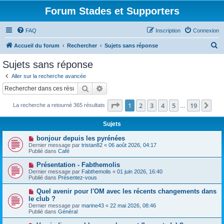
Forum Stades et Supporters
FAQ
Inscription
Connexion
R
Accueil du forum
Rechercher
Sujets sans réponse
e
Sujets sans réponse
c
Aller sur la recherche avancée
h
Rechercher
Recherche avancée
e
Page
1
sur
19
1
2
3
4
5
19
Sui
La recherche a retourné 365 résultats
r
…
c
Sujets
h
N
bonjour depuis les pyrénées
e
o
Dernier message par
tristan82
«
06 août 2026, 04:17
u
Publié dans
Café
r
v
e
N
Présentation - Fabthemolis
a
o
Dernier message par
Fabthemolis
«
01 juin 2026, 16:40
u
u
Publié dans
Présentez-vous
m
v
e
e
N
Quel avenir pour l'OM avec les récents changements dans
s
a
o
s
le club ?
u
u
a
Dernier message par
m
marine43
«
22 mai 2026, 08:46
v
g
Publié dans
e
Général
e
e
s
a
s
N