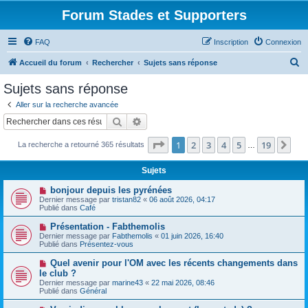
Forum Stades et Supporters
FAQ
Inscription
Connexion
R
Accueil du forum
Rechercher
Sujets sans réponse
e
Sujets sans réponse
c
Aller sur la recherche avancée
h
Rechercher
Recherche avancée
e
Page
1
sur
19
1
2
3
4
5
19
Sui
La recherche a retourné 365 résultats
r
…
c
Sujets
h
N
bonjour depuis les pyrénées
e
o
Dernier message par
tristan82
«
06 août 2026, 04:17
u
Publié dans
Café
r
v
e
N
Présentation - Fabthemolis
a
o
Dernier message par
Fabthemolis
«
01 juin 2026, 16:40
u
u
Publié dans
Présentez-vous
m
v
e
e
N
Quel avenir pour l'OM avec les récents changements dans
s
a
o
s
le club ?
u
u
a
Dernier message par
m
marine43
«
22 mai 2026, 08:46
v
g
Publié dans
e
Général
e
e
s
a
s
N