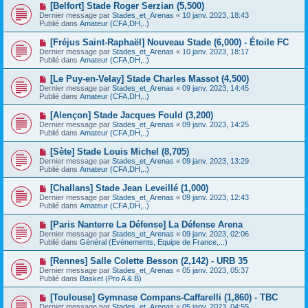
e
N
[Belfort] Stade Roger Serzian (5,500)
s
a
o
s
Dernier message par
Stades_et_Arenas
«
10 janv. 2023, 18:43
u
u
a
Publié dans
Amateur (CFA,DH,..)
m
v
g
e
e
e
N
[Fréjus Saint-Raphaël] Nouveau Stade (6,000) - Étoile FC
s
a
o
s
Dernier message par
Stades_et_Arenas
«
10 janv. 2023, 18:17
u
u
a
Publié dans
Amateur (CFA,DH,..)
m
v
g
e
e
e
N
[Le Puy-en-Velay] Stade Charles Massot (4,500)
s
a
o
s
Dernier message par
Stades_et_Arenas
«
09 janv. 2023, 14:45
u
u
a
Publié dans
Amateur (CFA,DH,..)
m
v
g
e
e
e
N
[Alençon] Stade Jacques Fould (3,200)
s
a
o
s
Dernier message par
Stades_et_Arenas
«
09 janv. 2023, 14:25
u
u
a
Publié dans
Amateur (CFA,DH,..)
m
v
g
e
e
e
N
[Sète] Stade Louis Michel (8,705)
s
a
o
s
Dernier message par
Stades_et_Arenas
«
09 janv. 2023, 13:29
u
u
a
Publié dans
Amateur (CFA,DH,..)
m
v
g
e
e
e
N
[Challans] Stade Jean Leveillé (1,000)
s
a
o
s
Dernier message par
Stades_et_Arenas
«
09 janv. 2023, 12:43
u
u
a
Publié dans
Amateur (CFA,DH,..)
m
v
g
e
e
e
N
[Paris Nanterre La Défense] La Défense Arena
s
a
o
s
Dernier message par
Stades_et_Arenas
«
09 janv. 2023, 02:06
u
u
a
Publié dans
Général (Evénements, Equipe de France,...)
m
v
g
e
e
e
N
[Rennes] Salle Colette Besson (2,142) - URB 35
s
a
o
s
Dernier message par
Stades_et_Arenas
«
05 janv. 2023, 05:37
u
u
a
Publié dans
Basket (Pro A & B)
m
v
g
e
e
e
N
[Toulouse] Gymnase Compans-Caffarelli (1,860) - TBC
s
a
o
s
Dernier message par
Stades_et_Arenas
«
05 janv. 2023, 04:55