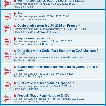
Vos indispensables pour le sport (hors stade) ?
u
a
o
Dernier message par
m
Michel222
«
03 avr. 2026, 18:28
g
u
Publié dans
e
Café
e
v
s
e
s
N
Kael
a
a
o
Dernier message par
Kael
«
26 févr. 2026, 02:04
u
g
u
Publié dans
Présentez-vous
m
e
v
e
e
N
Quels stades pour les JO 2024 en France ?
s
a
o
s
Dernier message par
PaulineCarpentier123
«
26 juil. 2024, 08:35
u
u
a
Publié dans
Divers (Volley,Cyclisme,...)
m
v
g
e
e
e
N
suppresion de compte
s
a
o
s
Dernier message par
cbastien
«
24 déc. 2023, 23:31
u
u
a
Publié dans
Annonces & Remarques
m
v
g
e
e
e
N
Qui a déjà visité Croke Park Stadium et GAA Museum à
s
a
o
s
Dublin?
u
u
a
Dernier message par
m
NicolasLecomte67
«
18 déc. 2023, 08:43
v
g
Publié dans
e
Irlande
e
e
s
a
s
N
Stades incontournables du Pro12 au Royaume-Uni et en
u
a
o
Irlande
m
g
u
e
Dernier message par
Alizee13
«
13 nov. 2023, 06:26
e
v
s
Publié dans
Pro12 (rugby)
e
s
a
a
N
Quel est le meilleur stade d'Espagne ?
u
g
o
Dernier message par
m
Nuagedor
«
25 oct. 2023, 14:31
e
u
Publié dans
e
Superliga
v
s
e
s
N
[Vesoul] Stade René Hologne (6,000)
a
a
o
Dernier message par
Stades_et_Arenas
«
10 janv. 2023, 19:17
u
g
u
Publié dans
Amateur (CFA,DH,..)
m
e
v
e