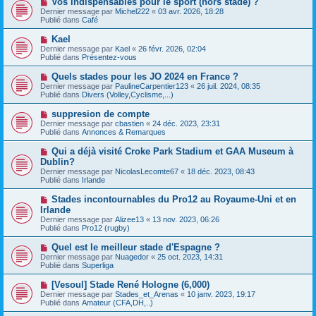
Vos indispensables pour le sport (hors stade) ?
u
a
o
Dernier message par
m
Michel222
«
03 avr. 2026, 18:28
g
u
Publié dans
e
Café
e
v
s
e
s
N
Kael
a
a
o
Dernier message par
Kael
«
26 févr. 2026, 02:04
u
g
u
Publié dans
Présentez-vous
m
e
v
e
e
N
Quels stades pour les JO 2024 en France ?
s
a
o
s
Dernier message par
PaulineCarpentier123
«
26 juil. 2024, 08:35
u
u
a
Publié dans
Divers (Volley,Cyclisme,...)
m
v
g
e
e
e
N
suppresion de compte
s
a
o
s
Dernier message par
cbastien
«
24 déc. 2023, 23:31
u
u
a
Publié dans
Annonces & Remarques
m
v
g
e
e
e
N
Qui a déjà visité Croke Park Stadium et GAA Museum à
s
a
o
s
Dublin?
u
u
a
Dernier message par
m
NicolasLecomte67
«
18 déc. 2023, 08:43
v
g
Publié dans
e
Irlande
e
e
s
a
s
N
Stades incontournables du Pro12 au Royaume-Uni et en
u
a
o
Irlande
m
g
u
e
Dernier message par
Alizee13
«
13 nov. 2023, 06:26
e
v
s
Publié dans
Pro12 (rugby)
e
s
a
a
N
Quel est le meilleur stade d'Espagne ?
u
g
o
Dernier message par
m
Nuagedor
«
25 oct. 2023, 14:31
e
u
Publié dans
e
Superliga
v
s
e
s
N
[Vesoul] Stade René Hologne (6,000)
a
a
o
Dernier message par
Stades_et_Arenas
«
10 janv. 2023, 19:17
u
g
u
Publié dans
Amateur (CFA,DH,..)
m
e
v
e