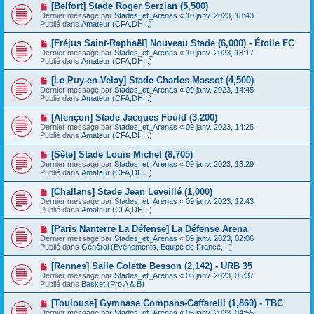
e
N
[Belfort] Stade Roger Serzian (5,500)
s
a
o
s
Dernier message par
Stades_et_Arenas
«
10 janv. 2023, 18:43
u
u
a
Publié dans
Amateur (CFA,DH,..)
m
v
g
e
e
e
N
[Fréjus Saint-Raphaël] Nouveau Stade (6,000) - Étoile FC
s
a
o
s
Dernier message par
Stades_et_Arenas
«
10 janv. 2023, 18:17
u
u
a
Publié dans
Amateur (CFA,DH,..)
m
v
g
e
e
e
N
[Le Puy-en-Velay] Stade Charles Massot (4,500)
s
a
o
s
Dernier message par
Stades_et_Arenas
«
09 janv. 2023, 14:45
u
u
a
Publié dans
Amateur (CFA,DH,..)
m
v
g
e
e
e
N
[Alençon] Stade Jacques Fould (3,200)
s
a
o
s
Dernier message par
Stades_et_Arenas
«
09 janv. 2023, 14:25
u
u
a
Publié dans
Amateur (CFA,DH,..)
m
v
g
e
e
e
N
[Sète] Stade Louis Michel (8,705)
s
a
o
s
Dernier message par
Stades_et_Arenas
«
09 janv. 2023, 13:29
u
u
a
Publié dans
Amateur (CFA,DH,..)
m
v
g
e
e
e
N
[Challans] Stade Jean Leveillé (1,000)
s
a
o
s
Dernier message par
Stades_et_Arenas
«
09 janv. 2023, 12:43
u
u
a
Publié dans
Amateur (CFA,DH,..)
m
v
g
e
e
e
N
[Paris Nanterre La Défense] La Défense Arena
s
a
o
s
Dernier message par
Stades_et_Arenas
«
09 janv. 2023, 02:06
u
u
a
Publié dans
Général (Evénements, Equipe de France,...)
m
v
g
e
e
e
N
[Rennes] Salle Colette Besson (2,142) - URB 35
s
a
o
s
Dernier message par
Stades_et_Arenas
«
05 janv. 2023, 05:37
u
u
a
Publié dans
Basket (Pro A & B)
m
v
g
e
e
e
N
[Toulouse] Gymnase Compans-Caffarelli (1,860) - TBC
s
a
o
s
Dernier message par
Stades_et_Arenas
«
05 janv. 2023, 04:55