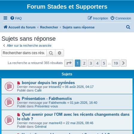
Forum Stades et Supporters
FAQ
Inscription
Connexion
R
Accueil du forum
Rechercher
Sujets sans réponse
e
Sujets sans réponse
c
Aller sur la recherche avancée
h
Rechercher
Recherche avancée
e
Page
1
sur
19
1
2
3
4
5
19
Sui
La recherche a retourné 365 résultats
r
…
c
Sujets
h
N
bonjour depuis les pyrénées
e
o
Dernier message par
tristan82
«
06 août 2026, 04:17
u
Publié dans
Café
r
v
e
N
Présentation - Fabthemolis
a
o
Dernier message par
Fabthemolis
«
01 juin 2026, 16:40
u
u
Publié dans
Présentez-vous
m
v
e
e
N
Quel avenir pour l'OM avec les récents changements dans
s
a
o
s
le club ?
u
u
a
Dernier message par
m
marine43
«
22 mai 2026, 08:46
v
g
Publié dans
e
Général
e
e
s
a
s
N