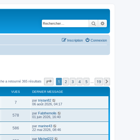
Rechercher
Recherche avancé
Inscription
Connexion
Page
1
sur
19
1
2
3
4
5
19
Suivant
he a retourné 365 résultats
…
VUES
DERNIER MESSAGE
par
tristan82
7
06 août 2026, 04:17
par
Fabthemolis
578
01 juin 2026, 16:40
par
marine43
586
22 mai 2026, 08:46
par
Michel222