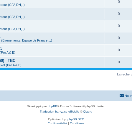
0
teur (CFA,DH,..)
0
teur (CFA,DH,..)
0
teur (CFA,DH,..)
a
0
 (Evénements, Equipe de France,...)
35
0
(Pro A & B)
0) - TBC
0
ket (Pro A & B)
La recherc
Nous
Développé par
phpBB
® Forum Software © phpBB Limited
Traduction française officielle
©
Qiaeru
Optimized by:
phpBB SEO
Confidentialité
|
Conditions