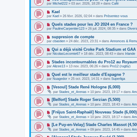
e
a
o
e
par
Michel222
»
03 avr. 2026, 18:28
» dans
Café
a
g
u
s
u
e
v
s
N
Kael
m
e
a
o
e
par
Kael
»
26 févr. 2026, 02:04
» dans
Présentez-vous
a
g
u
s
u
e
v
s
N
Quels stades pour les JO 2024 en France ?
m
e
a
o
e
par
PaulineCarpentier123
»
26 juil. 2024, 08:35
» dans
Divers
a
g
u
s
u
e
v
s
N
suppresion de compte
m
e
a
o
e
par
cbastien
»
24 déc. 2023, 23:31
» dans
Annonces & Rem
a
g
u
s
u
e
v
s
N
Qui a déjà visité Croke Park Stadium et GA
m
e
a
o
e
par
NicolasLecomte67
»
18 déc. 2023, 08:43
» dans
Irlande
a
g
u
s
u
e
v
s
N
Stades incontournables du Pro12 au Royaume
m
e
a
o
e
par
Alizee13
»
13 nov. 2023, 06:26
» dans
Pro12 (rugby)
a
g
u
s
u
e
v
s
N
Quel est le meilleur stade d'Espagne ?
m
e
a
o
e
par
Nuagedor
»
25 oct. 2023, 14:31
» dans
Superliga
a
g
u
s
u
e
v
s
N
[Vesoul] Stade René Hologne (6,000)
m
e
a
o
e
par
Stades_et_Arenas
»
10 janv. 2023, 19:17
» dans
Ama
a
g
u
s
u
e
v
s
N
[Belfort] Stade Roger Serzian (5,500)
m
e
a
o
e
par
Stades_et_Arenas
»
10 janv. 2023, 18:43
» dans
Ama
a
g
u
s
u
e
v
s
N
[Fréjus Saint-Raphaël] Nouveau Stade (6,000) 
m
e
a
o
e
par
Stades_et_Arenas
»
10 janv. 2023, 18:17
» dans
Ama
a
g
u
s
u
e
v
s
N
[Le Puy-en-Velay] Stade Charles Massot (4,50
m
e
a
o
e
par
Stades_et_Arenas
»
09 janv. 2023, 14:45
» dans
Ama
a
g
u
s
u
e
v
s
N