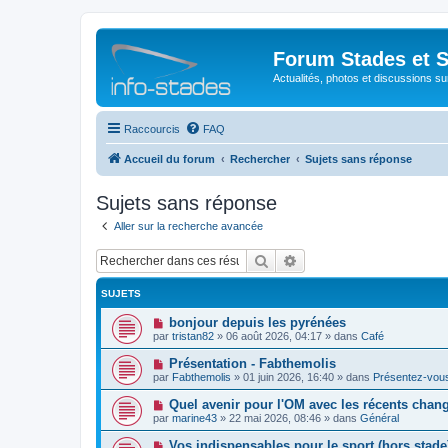
Forum Stades et 
Actualités, photos et discussions su
Raccourcis
FAQ
Accueil du forum
Rechercher
Sujets sans réponse
Sujets sans réponse
Aller sur la recherche avancée
Rechercher
Recherche avancée
SUJETS
N
bonjour depuis les pyrénées
o
par
tristan82
»
06 août 2026, 04:17
» dans
Café
u
v
N
Présentation - Fabthemolis
e
o
par
Fabthemolis
»
01 juin 2026, 16:40
» dans
Présentez-vou
a
u
u
v
N
Quel avenir pour l'OM avec les récents chan
m
e
o
e
par
marine43
»
22 mai 2026, 08:46
» dans
Général
a
u
s
u
v
s
N
Vos indispensables pour le sport (hors stade
m