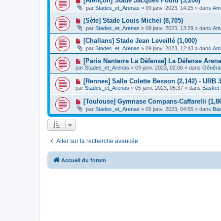
[Alençon] Stade Jacques Fould (3,200)
m
e
a
o
e
par
Stades_et_Arenas
»
09 janv. 2023, 14:25
» dans
Ama
a
g
u
s
u
e
v
s
N
[Sète] Stade Louis Michel (8,705)
m
e
a
o
e
par
Stades_et_Arenas
»
09 janv. 2023, 13:29
» dans
Ama
a
g
u
s
u
e
v
s
N
[Challans] Stade Jean Leveillé (1,000)
m
e
a
o
e
par
Stades_et_Arenas
»
09 janv. 2023, 12:43
» dans
Ama
a
g
u
s
u
e
v
s
N
[Paris Nanterre La Défense] La Défense Aren
m
e
a
o
e
par
Stades_et_Arenas
»
09 janv. 2023, 02:06
» dans
Général
a
g
u
s
u
e
v
s
N
[Rennes] Salle Colette Besson (2,142) - URB 
m
e
a
o
e
par
Stades_et_Arenas
»
05 janv. 2023, 05:37
» dans
Basket 
a
g
u
s
u
e
v
s
N
[Toulouse] Gymnase Compans-Caffarelli (1,86
m
e
a
o
e
par
Stades_et_Arenas
»
05 janv. 2023, 04:55
» dans
Bas
a
g
u
s
u
e
v
s
m
e
a
e
a
g
s
u
e
s
Aller sur la recherche avancée
m
a
e
g
s
e
s
Accueil du forum
a
g
e