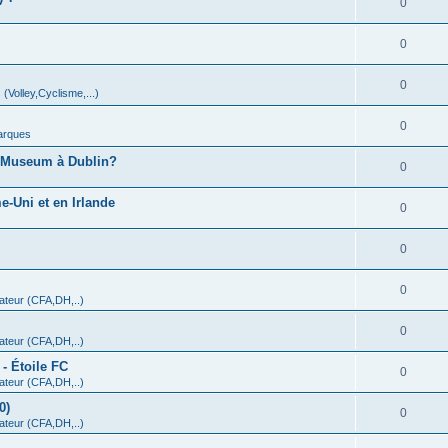
0
0
0
 (Volley,Cyclisme,...)
0
arques
A Museum à Dublin?
0
-Uni et en Irlande
0
0
0
teur (CFA,DH,..)
0
teur (CFA,DH,..)
- Étoile FC
0
teur (CFA,DH,..)
0)
0
teur (CFA,DH,..)