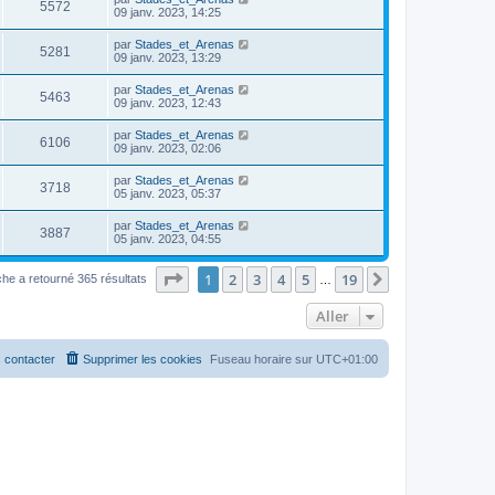
5572
09 janv. 2023, 14:25
par
Stades_et_Arenas
5281
09 janv. 2023, 13:29
par
Stades_et_Arenas
5463
09 janv. 2023, 12:43
par
Stades_et_Arenas
6106
09 janv. 2023, 02:06
par
Stades_et_Arenas
3718
05 janv. 2023, 05:37
par
Stades_et_Arenas
3887
05 janv. 2023, 04:55
Page
1
sur
19
1
2
3
4
5
19
Suivant
he a retourné 365 résultats
…
Aller
 contacter
Supprimer les cookies
Fuseau horaire sur
UTC+01:00