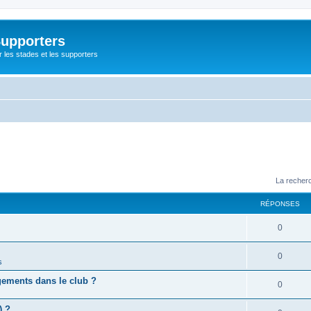
Supporters
r les stades et les supporters
La recherc
RÉPONSES
0
0
s
gements dans le club ?
0
) ?