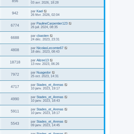
856
03 avr. 2026, 18:28
par
Kael
942
26 févr. 2026, 02:04
par
PaulineCarpentier123
6774
26 juil. 2024, 08:35
par
cbastien
6688
24 déc. 2023, 23:31
par
NicolasLecomte67
4808
18 déc. 2023, 08:43
par
Alizee13
18718
13 nov. 2023, 06:26
par
Nuagedor
7972
25 oct. 2023, 14:31
par
Stades_et_Arenas
4717
10 janv. 2023, 19:17
par
Stades_et_Arenas
4990
10 janv. 2023, 18:43
par
Stades_et_Arenas
5911
10 janv. 2023, 18:17
par
Stades_et_Arenas
5543
09 janv. 2023, 14:45
par
Stades_et_Arenas