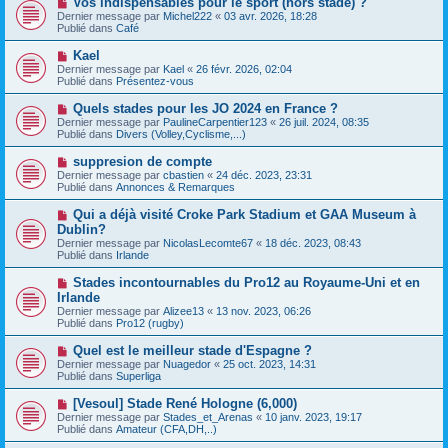
Vos indispensables pour le sport (hors stade) ?
u
a
o
Dernier message par
m
Michel222
«
03 avr. 2026, 18:28
g
u
Publié dans
e
Café
e
v
s
e
s
N
Kael
a
a
o
Dernier message par
Kael
«
26 févr. 2026, 02:04
u
g
u
Publié dans
Présentez-vous
m
e
v
e
e
N
Quels stades pour les JO 2024 en France ?
s
a
o
s
Dernier message par
PaulineCarpentier123
«
26 juil. 2024, 08:35
u
u
a
Publié dans
Divers (Volley,Cyclisme,...)
m
v
g
e
e
e
N
suppresion de compte
s
a
o
s
Dernier message par
cbastien
«
24 déc. 2023, 23:31
u
u
a
Publié dans
Annonces & Remarques
m
v
g
e
e
e
N
Qui a déjà visité Croke Park Stadium et GAA Museum à
s
a
o
s
Dublin?
u
u
a
Dernier message par
m
NicolasLecomte67
«
18 déc. 2023, 08:43
v
g
Publié dans
e
Irlande
e
e
s
a
s
N
Stades incontournables du Pro12 au Royaume-Uni et en
u
a
o
Irlande
m
g
u
e
Dernier message par
Alizee13
«
13 nov. 2023, 06:26
e
v
s
Publié dans
Pro12 (rugby)
e
s
a
a
N
Quel est le meilleur stade d'Espagne ?
u
g
o
Dernier message par
m
Nuagedor
«
25 oct. 2023, 14:31
e
u
Publié dans
e
Superliga
v
s
e
s
N
[Vesoul] Stade René Hologne (6,000)
a
a
o
Dernier message par
Stades_et_Arenas
«
10 janv. 2023, 19:17
u
g
u
Publié dans
Amateur (CFA,DH,..)
m
e
v
e