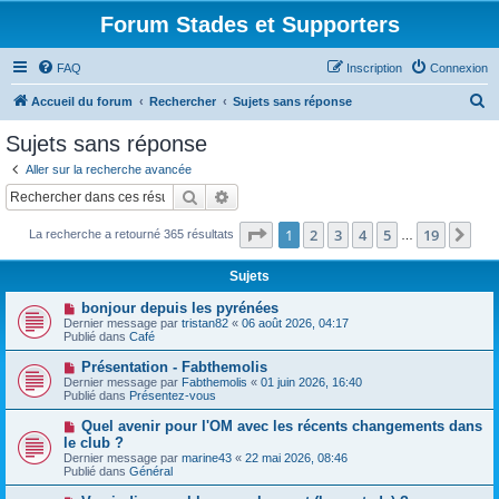
Forum Stades et Supporters
FAQ
Inscription
Connexion
R
Accueil du forum
Rechercher
Sujets sans réponse
e
Sujets sans réponse
c
Aller sur la recherche avancée
h
Rechercher
Recherche avancée
e
Page
1
sur
19
1
2
3
4
5
19
Sui
La recherche a retourné 365 résultats
r
…
c
Sujets
h
N
bonjour depuis les pyrénées
e
o
Dernier message par
tristan82
«
06 août 2026, 04:17
u
Publié dans
Café
r
v
e
N
Présentation - Fabthemolis
a
o
Dernier message par
Fabthemolis
«
01 juin 2026, 16:40
u
u
Publié dans
Présentez-vous
m
v
e
e
N
Quel avenir pour l'OM avec les récents changements dans
s
a
o
s
le club ?
u
u
a
Dernier message par
m
marine43
«
22 mai 2026, 08:46
v
g
Publié dans
e
Général
e
e
s
a
s
N