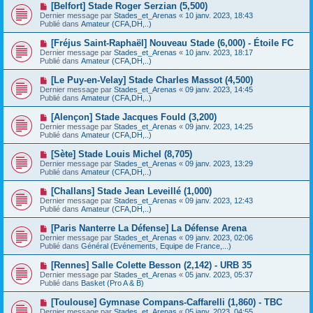
e
N
[Belfort] Stade Roger Serzian (5,500)
s
a
o
s
Dernier message par
Stades_et_Arenas
«
10 janv. 2023, 18:43
u
u
a
Publié dans
Amateur (CFA,DH,..)
m
v
g
e
e
e
N
[Fréjus Saint-Raphaël] Nouveau Stade (6,000) - Étoile FC
s
a
o
s
Dernier message par
Stades_et_Arenas
«
10 janv. 2023, 18:17
u
u
a
Publié dans
Amateur (CFA,DH,..)
m
v
g
e
e
e
N
[Le Puy-en-Velay] Stade Charles Massot (4,500)
s
a
o
s
Dernier message par
Stades_et_Arenas
«
09 janv. 2023, 14:45
u
u
a
Publié dans
Amateur (CFA,DH,..)
m
v
g
e
e
e
N
[Alençon] Stade Jacques Fould (3,200)
s
a
o
s
Dernier message par
Stades_et_Arenas
«
09 janv. 2023, 14:25
u
u
a
Publié dans
Amateur (CFA,DH,..)
m
v
g
e
e
e
N
[Sète] Stade Louis Michel (8,705)
s
a
o
s
Dernier message par
Stades_et_Arenas
«
09 janv. 2023, 13:29
u
u
a
Publié dans
Amateur (CFA,DH,..)
m
v
g
e
e
e
N
[Challans] Stade Jean Leveillé (1,000)
s
a
o
s
Dernier message par
Stades_et_Arenas
«
09 janv. 2023, 12:43
u
u
a
Publié dans
Amateur (CFA,DH,..)
m
v
g
e
e
e
N
[Paris Nanterre La Défense] La Défense Arena
s
a
o
s
Dernier message par
Stades_et_Arenas
«
09 janv. 2023, 02:06
u
u
a
Publié dans
Général (Evénements, Equipe de France,...)
m
v
g
e
e
e
N
[Rennes] Salle Colette Besson (2,142) - URB 35
s
a
o
s
Dernier message par
Stades_et_Arenas
«
05 janv. 2023, 05:37
u
u
a
Publié dans
Basket (Pro A & B)
m
v
g
e
e
e
N
[Toulouse] Gymnase Compans-Caffarelli (1,860) - TBC
s
a
o
s
Dernier message par
Stades_et_Arenas
«
05 janv. 2023, 04:55