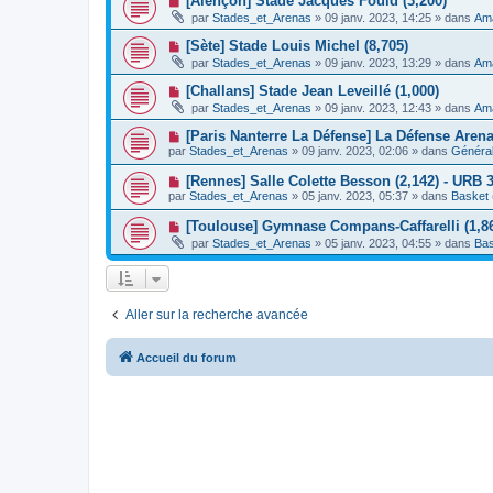
[Alençon] Stade Jacques Fould (3,200)
m
e
a
o
e
par
Stades_et_Arenas
»
09 janv. 2023, 14:25
» dans
Ama
a
g
u
s
u
e
v
s
N
[Sète] Stade Louis Michel (8,705)
m
e
a
o
e
par
Stades_et_Arenas
»
09 janv. 2023, 13:29
» dans
Ama
a
g
u
s
u
e
v
s
N
[Challans] Stade Jean Leveillé (1,000)
m
e
a
o
e
par
Stades_et_Arenas
»
09 janv. 2023, 12:43
» dans
Ama
a
g
u
s
u
e
v
s
N
[Paris Nanterre La Défense] La Défense Aren
m
e
a
o
e
par
Stades_et_Arenas
»
09 janv. 2023, 02:06
» dans
Général
a
g
u
s
u
e
v
s
N
[Rennes] Salle Colette Besson (2,142) - URB 
m
e
a
o
e
par
Stades_et_Arenas
»
05 janv. 2023, 05:37
» dans
Basket 
a
g
u
s
u
e
v
s
N
[Toulouse] Gymnase Compans-Caffarelli (1,86
m
e
a
o
e
par
Stades_et_Arenas
»
05 janv. 2023, 04:55
» dans
Bas
a
g
u
s
u
e
v
s
m
e
a
e
a
g
s
u
e
s
Aller sur la recherche avancée
m
a
e
g
s
e
s
Accueil du forum
a
g
e