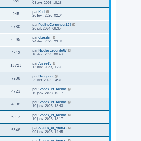
859
03 avr. 2026, 18:28
par
Kael
945
26 févr. 2026, 02:04
par
PaulineCarpentier123
6780
26 juil. 2024, 08:35
par
cbastien
6695
24 déc. 2023, 23:31
par
NicolasLecomte67
4813
18 déc. 2023, 08:43
par
Alizee13
18721
13 nov. 2023, 06:26
par
Nuagedor
7988
25 oct. 2023, 14:31
par
Stades_et_Arenas
4723
10 janv. 2023, 19:17
par
Stades_et_Arenas
4998
10 janv. 2023, 18:43
par
Stades_et_Arenas
5913
10 janv. 2023, 18:17
par
Stades_et_Arenas
5548
09 janv. 2023, 14:45
par
Stades_et_Arenas