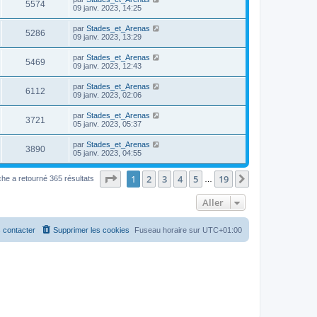
5574
09 janv. 2023, 14:25
par
Stades_et_Arenas
5286
09 janv. 2023, 13:29
par
Stades_et_Arenas
5469
09 janv. 2023, 12:43
par
Stades_et_Arenas
6112
09 janv. 2023, 02:06
par
Stades_et_Arenas
3721
05 janv. 2023, 05:37
par
Stades_et_Arenas
3890
05 janv. 2023, 04:55
Page
1
sur
19
1
2
3
4
5
19
Suivant
he a retourné 365 résultats
…
Aller
 contacter
Supprimer les cookies
Fuseau horaire sur
UTC+01:00