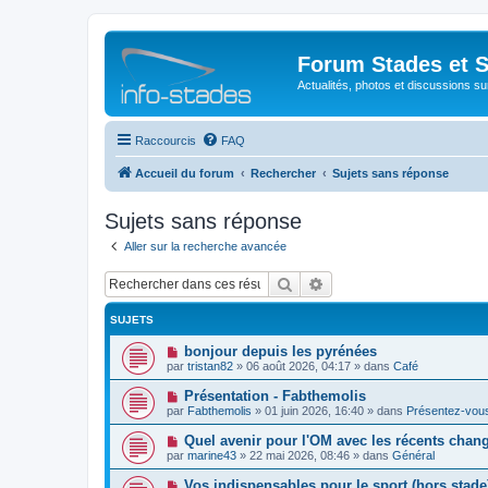
Forum Stades et 
Actualités, photos et discussions su
Raccourcis
FAQ
Accueil du forum
Rechercher
Sujets sans réponse
Sujets sans réponse
Aller sur la recherche avancée
Rechercher
Recherche avancée
SUJETS
N
bonjour depuis les pyrénées
o
par
tristan82
»
06 août 2026, 04:17
» dans
Café
u
v
N
Présentation - Fabthemolis
e
o
par
Fabthemolis
»
01 juin 2026, 16:40
» dans
Présentez-vou
a
u
u
v
N
Quel avenir pour l'OM avec les récents chan
m
e
o
e
par
marine43
»
22 mai 2026, 08:46
» dans
Général
a
u
s
u
v
s
N
Vos indispensables pour le sport (hors stade
m