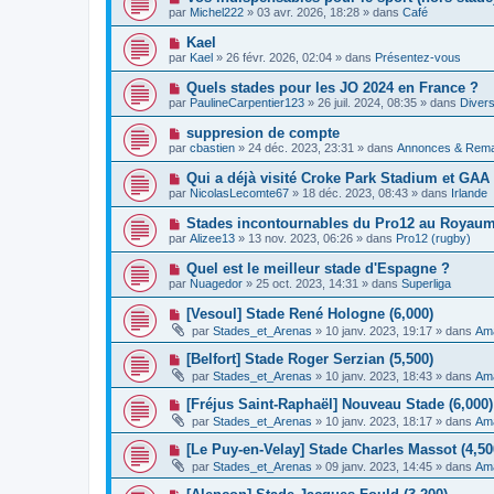
e
a
o
e
par
Michel222
»
03 avr. 2026, 18:28
» dans
Café
a
g
u
s
u
e
v
s
N
Kael
m
e
a
o
e
par
Kael
»
26 févr. 2026, 02:04
» dans
Présentez-vous
a
g
u
s
u
e
v
s
N
Quels stades pour les JO 2024 en France ?
m
e
a
o
e
par
PaulineCarpentier123
»
26 juil. 2024, 08:35
» dans
Divers
a
g
u
s
u
e
v
s
N
suppresion de compte
m
e
a
o
e
par
cbastien
»
24 déc. 2023, 23:31
» dans
Annonces & Rem
a
g
u
s
u
e
v
s
N
Qui a déjà visité Croke Park Stadium et GA
m
e
a
o
e
par
NicolasLecomte67
»
18 déc. 2023, 08:43
» dans
Irlande
a
g
u
s
u
e
v
s
N
Stades incontournables du Pro12 au Royaume
m
e
a
o
e
par
Alizee13
»
13 nov. 2023, 06:26
» dans
Pro12 (rugby)
a
g
u
s
u
e
v
s
N
Quel est le meilleur stade d'Espagne ?
m
e
a
o
e
par
Nuagedor
»
25 oct. 2023, 14:31
» dans
Superliga
a
g
u
s
u
e
v
s
N
[Vesoul] Stade René Hologne (6,000)
m
e
a
o
e
par
Stades_et_Arenas
»
10 janv. 2023, 19:17
» dans
Ama
a
g
u
s
u
e
v
s
N
[Belfort] Stade Roger Serzian (5,500)
m
e
a
o
e
par
Stades_et_Arenas
»
10 janv. 2023, 18:43
» dans
Ama
a
g
u
s
u
e
v
s
N
[Fréjus Saint-Raphaël] Nouveau Stade (6,000) 
m
e
a
o
e
par
Stades_et_Arenas
»
10 janv. 2023, 18:17
» dans
Ama
a
g
u
s
u
e
v
s
N
[Le Puy-en-Velay] Stade Charles Massot (4,50
m
e
a
o
e
par
Stades_et_Arenas
»
09 janv. 2023, 14:45
» dans
Ama
a
g
u
s
u
e
v
s
N