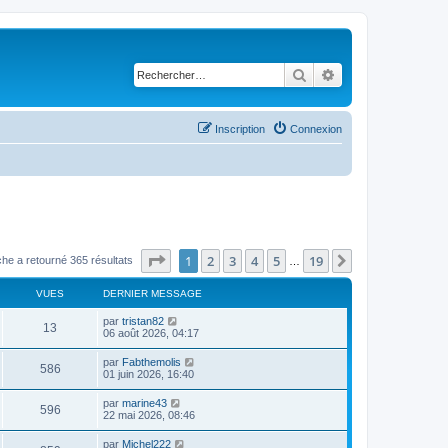
Rechercher
Recherche avancé
Inscription
Connexion
Page
1
sur
19
1
2
3
4
5
19
Suivant
he a retourné 365 résultats
…
VUES
DERNIER MESSAGE
par
tristan82
13
06 août 2026, 04:17
par
Fabthemolis
586
01 juin 2026, 16:40
par
marine43
596
22 mai 2026, 08:46
par
Michel222