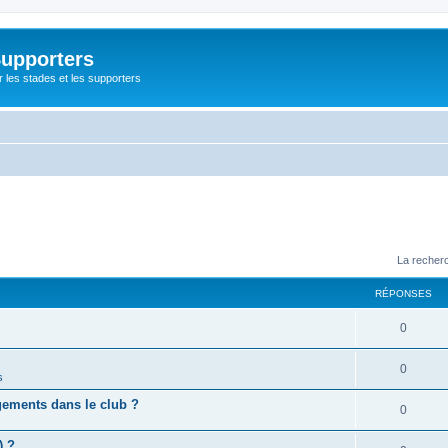
Supporters
r les stades et les supporters
La recherc
RÉPONSES
0
0
s
gements dans le club ?
0
) ?