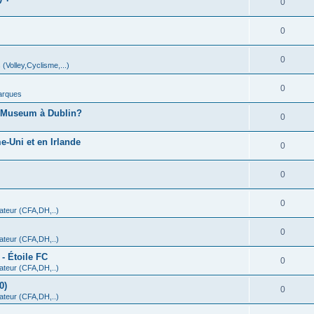
0
0
0
 (Volley,Cyclisme,...)
0
arques
A Museum à Dublin?
0
-Uni et en Irlande
0
0
0
teur (CFA,DH,..)
0
teur (CFA,DH,..)
- Étoile FC
0
teur (CFA,DH,..)
0)
0
teur (CFA,DH,..)