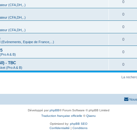
0
teur (CFA,DH,..)
0
teur (CFA,DH,..)
0
teur (CFA,DH,..)
a
0
 (Evénements, Equipe de France,...)
35
0
(Pro A & B)
0) - TBC
0
ket (Pro A & B)
La recherc
Nous
Développé par
phpBB
® Forum Software © phpBB Limited
Traduction française officielle
©
Qiaeru
Optimized by:
phpBB SEO
Confidentialité
|
Conditions