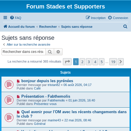
Forum Stades et Supporters
FAQ
Inscription
Connexion
R
Accueil du forum
Rechercher
Sujets sans réponse
e
Sujets sans réponse
c
Aller sur la recherche avancée
h
Rechercher
Recherche avancée
e
Page
1
sur
19
1
2
3
4
5
19
Sui
La recherche a retourné 365 résultats
r
…
c
Sujets
h
N
bonjour depuis les pyrénées
e
o
Dernier message par
tristan82
«
06 août 2026, 04:17
u
Publié dans
Café
r
v
e
N
Présentation - Fabthemolis
a
o
Dernier message par
Fabthemolis
«
01 juin 2026, 16:40
u
u
Publié dans
Présentez-vous
m
v
e
e
N
Quel avenir pour l'OM avec les récents changements dans
s
a
o
s
le club ?
u
u
a
Dernier message par
m
marine43
«
22 mai 2026, 08:46
v
g
Publié dans
e
Général
e
e
s
a
s
N