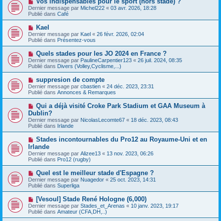
Vos indispensables pour le sport (hors stade) ?
u
a
o
Dernier message par
m
Michel222
«
03 avr. 2026, 18:28
g
u
Publié dans
e
Café
e
v
s
e
s
N
Kael
a
a
o
Dernier message par
Kael
«
26 févr. 2026, 02:04
u
g
u
Publié dans
Présentez-vous
m
e
v
e
e
N
Quels stades pour les JO 2024 en France ?
s
a
o
s
Dernier message par
PaulineCarpentier123
«
26 juil. 2024, 08:35
u
u
a
Publié dans
Divers (Volley,Cyclisme,...)
m
v
g
e
e
e
N
suppresion de compte
s
a
o
s
Dernier message par
cbastien
«
24 déc. 2023, 23:31
u
u
a
Publié dans
Annonces & Remarques
m
v
g
e
e
e
N
Qui a déjà visité Croke Park Stadium et GAA Museum à
s
a
o
s
Dublin?
u
u
a
Dernier message par
m
NicolasLecomte67
«
18 déc. 2023, 08:43
v
g
Publié dans
e
Irlande
e
e
s
a
s
N
Stades incontournables du Pro12 au Royaume-Uni et en
u
a
o
Irlande
m
g
u
e
Dernier message par
Alizee13
«
13 nov. 2023, 06:26
e
v
s
Publié dans
Pro12 (rugby)
e
s
a
a
N
Quel est le meilleur stade d'Espagne ?
u
g
o
Dernier message par
m
Nuagedor
«
25 oct. 2023, 14:31
e
u
Publié dans
e
Superliga
v
s
e
s
N
[Vesoul] Stade René Hologne (6,000)
a
a
o
Dernier message par
Stades_et_Arenas
«
10 janv. 2023, 19:17
u
g
u
Publié dans
Amateur (CFA,DH,..)
m
e
v
e