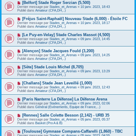
e
N
[Belfort] Stade Roger Serzian (5,500)
s
a
o
s
Dernier message par
Stades_et_Arenas
«
10 janv. 2023, 18:43
u
u
a
Publié dans
Amateur (CFA,DH,..)
m
v
g
e
e
e
N
[Fréjus Saint-Raphaël] Nouveau Stade (6,000) - Étoile FC
s
a
o
s
Dernier message par
Stades_et_Arenas
«
10 janv. 2023, 18:17
u
u
a
Publié dans
Amateur (CFA,DH,..)
m
v
g
e
e
e
N
[Le Puy-en-Velay] Stade Charles Massot (4,500)
s
a
o
s
Dernier message par
Stades_et_Arenas
«
09 janv. 2023, 14:45
u
u
a
Publié dans
Amateur (CFA,DH,..)
m
v
g
e
e
e
N
[Alençon] Stade Jacques Fould (3,200)
s
a
o
s
Dernier message par
Stades_et_Arenas
«
09 janv. 2023, 14:25
u
u
a
Publié dans
Amateur (CFA,DH,..)
m
v
g
e
e
e
N
[Sète] Stade Louis Michel (8,705)
s
a
o
s
Dernier message par
Stades_et_Arenas
«
09 janv. 2023, 13:29
u
u
a
Publié dans
Amateur (CFA,DH,..)
m
v
g
e
e
e
N
[Challans] Stade Jean Leveillé (1,000)
s
a
o
s
Dernier message par
Stades_et_Arenas
«
09 janv. 2023, 12:43
u
u
a
Publié dans
Amateur (CFA,DH,..)
m
v
g
e
e
e
N
[Paris Nanterre La Défense] La Défense Arena
s
a
o
s
Dernier message par
Stades_et_Arenas
«
09 janv. 2023, 02:06
u
u
a
Publié dans
Général (Evénements, Equipe de France,...)
m
v
g
e
e
e
N
[Rennes] Salle Colette Besson (2,142) - URB 35
s
a
o
s
Dernier message par
Stades_et_Arenas
«
05 janv. 2023, 05:37
u
u
a
Publié dans
Basket (Pro A & B)
m
v
g
e
e
e
N
[Toulouse] Gymnase Compans-Caffarelli (1,860) - TBC
s
a
o
s
Dernier message par
Stades_et_Arenas
«
05 janv. 2023, 04:55