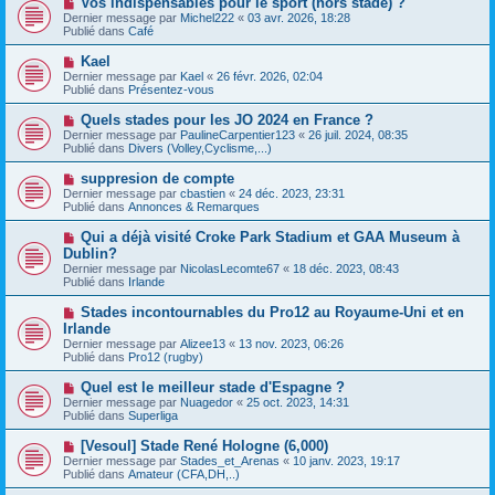
Vos indispensables pour le sport (hors stade) ?
u
a
o
Dernier message par
m
Michel222
«
03 avr. 2026, 18:28
g
u
Publié dans
e
Café
e
v
s
e
s
N
Kael
a
a
o
Dernier message par
Kael
«
26 févr. 2026, 02:04
u
g
u
Publié dans
Présentez-vous
m
e
v
e
e
N
Quels stades pour les JO 2024 en France ?
s
a
o
s
Dernier message par
PaulineCarpentier123
«
26 juil. 2024, 08:35
u
u
a
Publié dans
Divers (Volley,Cyclisme,...)
m
v
g
e
e
e
N
suppresion de compte
s
a
o
s
Dernier message par
cbastien
«
24 déc. 2023, 23:31
u
u
a
Publié dans
Annonces & Remarques
m
v
g
e
e
e
N
Qui a déjà visité Croke Park Stadium et GAA Museum à
s
a
o
s
Dublin?
u
u
a
Dernier message par
m
NicolasLecomte67
«
18 déc. 2023, 08:43
v
g
Publié dans
e
Irlande
e
e
s
a
s
N
Stades incontournables du Pro12 au Royaume-Uni et en
u
a
o
Irlande
m
g
u
e
Dernier message par
Alizee13
«
13 nov. 2023, 06:26
e
v
s
Publié dans
Pro12 (rugby)
e
s
a
a
N
Quel est le meilleur stade d'Espagne ?
u
g
o
Dernier message par
m
Nuagedor
«
25 oct. 2023, 14:31
e
u
Publié dans
e
Superliga
v
s
e
s
N
[Vesoul] Stade René Hologne (6,000)
a
a
o
Dernier message par
Stades_et_Arenas
«
10 janv. 2023, 19:17
u
g
u
Publié dans
Amateur (CFA,DH,..)
m
e
v
e