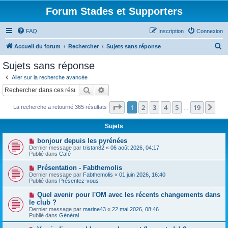
Forum Stades et Supporters
FAQ
Inscription
Connexion
R
Accueil du forum
Rechercher
Sujets sans réponse
e
Sujets sans réponse
c
Aller sur la recherche avancée
h
Rechercher
Recherche avancée
e
Page
1
sur
19
1
2
3
4
5
19
Sui
La recherche a retourné 365 résultats
r
…
c
Sujets
h
N
bonjour depuis les pyrénées
e
o
Dernier message par
tristan82
«
06 août 2026, 04:17
u
Publié dans
Café
r
v
e
N
Présentation - Fabthemolis
a
o
Dernier message par
Fabthemolis
«
01 juin 2026, 16:40
u
u
Publié dans
Présentez-vous
m
v
e
e
N
Quel avenir pour l'OM avec les récents changements dans
s
a
o
s
le club ?
u
u
a
Dernier message par
m
marine43
«
22 mai 2026, 08:46
v
g
Publié dans
e
Général
e
e
s
a
s
N