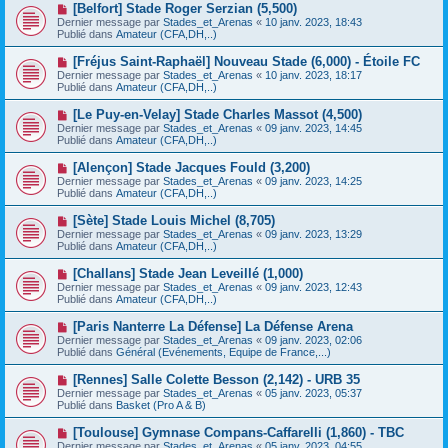
e
N
[Belfort] Stade Roger Serzian (5,500)
s
a
o
s
Dernier message par
Stades_et_Arenas
«
10 janv. 2023, 18:43
u
u
a
Publié dans
Amateur (CFA,DH,..)
m
v
g
e
e
e
N
[Fréjus Saint-Raphaël] Nouveau Stade (6,000) - Étoile FC
s
a
o
s
Dernier message par
Stades_et_Arenas
«
10 janv. 2023, 18:17
u
u
a
Publié dans
Amateur (CFA,DH,..)
m
v
g
e
e
e
N
[Le Puy-en-Velay] Stade Charles Massot (4,500)
s
a
o
s
Dernier message par
Stades_et_Arenas
«
09 janv. 2023, 14:45
u
u
a
Publié dans
Amateur (CFA,DH,..)
m
v
g
e
e
e
N
[Alençon] Stade Jacques Fould (3,200)
s
a
o
s
Dernier message par
Stades_et_Arenas
«
09 janv. 2023, 14:25
u
u
a
Publié dans
Amateur (CFA,DH,..)
m
v
g
e
e
e
N
[Sète] Stade Louis Michel (8,705)
s
a
o
s
Dernier message par
Stades_et_Arenas
«
09 janv. 2023, 13:29
u
u
a
Publié dans
Amateur (CFA,DH,..)
m
v
g
e
e
e
N
[Challans] Stade Jean Leveillé (1,000)
s
a
o
s
Dernier message par
Stades_et_Arenas
«
09 janv. 2023, 12:43
u
u
a
Publié dans
Amateur (CFA,DH,..)
m
v
g
e
e
e
N
[Paris Nanterre La Défense] La Défense Arena
s
a
o
s
Dernier message par
Stades_et_Arenas
«
09 janv. 2023, 02:06
u
u
a
Publié dans
Général (Evénements, Equipe de France,...)
m
v
g
e
e
e
N
[Rennes] Salle Colette Besson (2,142) - URB 35
s
a
o
s
Dernier message par
Stades_et_Arenas
«
05 janv. 2023, 05:37
u
u
a
Publié dans
Basket (Pro A & B)
m
v
g
e
e
e
N
[Toulouse] Gymnase Compans-Caffarelli (1,860) - TBC
s
a
o
s
Dernier message par
Stades_et_Arenas
«
05 janv. 2023, 04:55