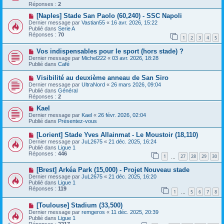
e
v
Réponses :
2
s
e
s
a
N
[Naples] Stade San Paolo (60,240) - SSC Napoli
a
u
o
Dernier message par
Vastian55
«
16 avr. 2026, 15:22
g
m
u
Publié dans
Serie A
e
e
v
Réponses :
70
1
2
3
4
5
s
e
s
a
N
a
Vos indispensables pour le sport (hors stade) ?
u
o
g
m
Dernier message par
Michel222
«
03 avr. 2026, 18:28
u
e
e
Publié dans
Café
v
s
e
s
N
Visibilité au deuxième anneau de San Siro
a
a
o
Dernier message par
UltraNord
«
26 mars 2026, 09:04
u
g
u
Publié dans
Général
m
e
v
Réponses :
2
e
e
s
a
N
Kael
s
u
o
Dernier message par
Kael
«
26 févr. 2026, 02:04
a
m
u
Publié dans
Présentez-vous
g
e
v
e
s
e
N
[Lorient] Stade Yves Allainmat - Le Moustoir (18,110)
s
a
o
Dernier message par
JuL2675
«
21 déc. 2025, 16:24
a
u
u
Publié dans
Ligue 1
g
m
v
Réponses :
446
e
e
1
27
28
29
30
e
…
s
a
s
N
[Brest] Arkéa Park (15,000) - Projet Nouveau stade
u
a
o
m
Dernier message par
JuL2675
«
21 déc. 2025, 16:20
g
u
e
Publié dans
Ligue 1
e
v
s
Réponses :
119
1
5
6
7
8
e
…
s
a
a
N
[Toulouse] Stadium (33,500)
u
g
o
m
e
Dernier message par
remgeros
«
11 déc. 2025, 20:39
u
e
Publié dans
Ligue 1
v
s
Réponses :
2217