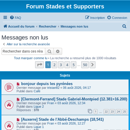
Forum Stades et Supporters
FAQ
Inscription
Connexion
R
Accueil du forum
Rechercher
Messages non lus
e
Messages non lus
c
Aller sur la recherche avancée
h
Rechercher
Recherche avancée
e
Tout marquer comme lu
• La recherche a retourné plus de 1000 résultats
r
Page
1
sur
50
1
2
3
4
5
50
Suivant
…
c
h
Sujets
e
N
bonjour depuis les pyrénées
o
Dernier message par
tristan82
«
06 août 2026, 04:17
r
u
Publié dans
Café
v
e
N
[Clermont-Ferrand] Stade Gabriel-Montpied (12.381>16.200)
a
o
Dernier message par
Fran
«
03 août 2026, 12:34
u
u
Publié dans
Ligue 2
m
v
Réponses :
370
e
1
22
23
24
25
e
…
s
a
s
N
[Auxerre] Stade de l'Abbé-Deschamps (18,541)
u
a
o
m
Dernier message par
Fran
«
03 août 2026, 12:27
g
u
e
Publié dans
Ligue 1
e
v
s