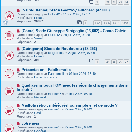
Réponses :
345
1
21
22
23
24
e
…
s
a
a
N
[Saint-Etienne] Stade Geoffroy Guichard (42.000)
u
g
o
m
e
Dernier message par
loulou42
«
31 juil. 2026, 12:57
u
e
Publié dans
Ligue 2
v
s
Réponses :
20357
1
1355
1356
1357
1358
e
…
s
a
a
N
[Côme] Stade Giuseppe Sinigaglia (13,602) - Como Calcio
u
g
o
m
e
Dernier message par
loulou42
«
29 juil. 2026, 09:26
u
e
Publié dans
Serie B
v
s
Réponses :
2
e
s
a
N
a
[Guingamp] Stade de Roudourou (18.256)
u
o
g
Dernier message par
Magictedcz
«
22 juin 2026, 07:05
m
u
e
Publié dans
Ligue 2
e
v
Réponses :
398
1
24
25
26
27
s
e
…
s
a
N
a
Présentation - Fabthemolis
u
o
g
m
Dernier message par
Fabthemolis
«
01 juin 2026, 16:40
u
e
e
Publié dans
Présentez-vous
v
s
e
s
N
Quel avenir pour l'OM avec les récents changements dans
a
a
o
le club ?
u
g
u
Dernier message par
m
marine43
«
22 mai 2026, 08:46
e
v
Publié dans
e
Général
e
s
a
s
N
Maillots rétro : intérêt réel ou simple effet de mode ?
u
a
o
Dernier message par
m
marine43
«
22 mai 2026, 08:42
g
u
Publié dans
e
Café
e
v
Réponses :
s
1
e
s
a
N
votre avis
a
u
o
g
Dernier message par
marine43
«
22 mai 2026, 08:40
m
u
e
Publié dans
Général