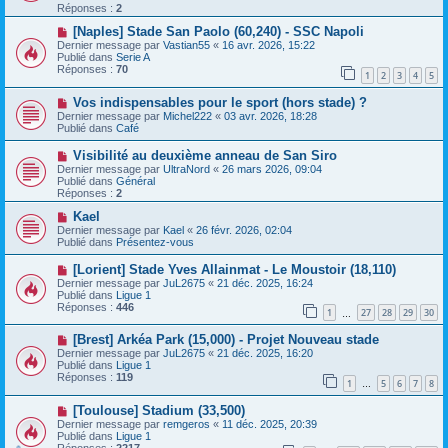
e
v
Réponses :
2
s
e
s
a
N
[Naples] Stade San Paolo (60,240) - SSC Napoli
a
u
o
Dernier message par
Vastian55
«
16 avr. 2026, 15:22
g
m
u
Publié dans
Serie A
e
e
v
Réponses :
70
1
2
3
4
5
s
e
s
a
N
a
Vos indispensables pour le sport (hors stade) ?
u
o
g
m
Dernier message par
Michel222
«
03 avr. 2026, 18:28
u
e
e
Publié dans
Café
v
s
e
s
N
Visibilité au deuxième anneau de San Siro
a
a
o
Dernier message par
UltraNord
«
26 mars 2026, 09:04
u
g
u
Publié dans
Général
m
e
v
Réponses :
2
e
e
s
a
N
Kael
s
u
o
Dernier message par
Kael
«
26 févr. 2026, 02:04
a
m
u
Publié dans
Présentez-vous
g
e
v
e
s
e
N
[Lorient] Stade Yves Allainmat - Le Moustoir (18,110)
s
a
o
Dernier message par
JuL2675
«
21 déc. 2025, 16:24
a
u
u
Publié dans
Ligue 1
g
m
v
Réponses :
446
e
e
1
27
28
29
30
e
…
s
a
s
N
[Brest] Arkéa Park (15,000) - Projet Nouveau stade
u
a
o
m
Dernier message par
JuL2675
«
21 déc. 2025, 16:20
g
u
e
Publié dans
Ligue 1
e
v
s
Réponses :
119
1
5
6
7
8
e
…
s
a
a
N
[Toulouse] Stadium (33,500)
u
g
o
m
e
Dernier message par
remgeros
«
11 déc. 2025, 20:39
u
e
Publié dans
Ligue 1
v
s
Réponses :
2217