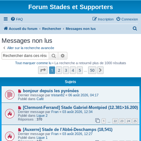
Forum Stades et Supporters
FAQ
Inscription
Connexion
R
Accueil du forum
Rechercher
Messages non lus
e
Messages non lus
c
Aller sur la recherche avancée
h
Rechercher
Recherche avancée
e
Tout marquer comme lu
• La recherche a retourné plus de 1000 résultats
r
Page
1
sur
50
1
2
3
4
5
50
Suivant
…
c
h
Sujets
e
N
bonjour depuis les pyrénées
o
Dernier message par
tristan82
«
06 août 2026, 04:17
r
u
Publié dans
Café
v
e
N
[Clermont-Ferrand] Stade Gabriel-Montpied (12.381>16.200)
a
o
Dernier message par
Fran
«
03 août 2026, 12:34
u
u
Publié dans
Ligue 2
m
v
Réponses :
370
e
1
22
23
24
25
e
…
s
a
s
N
[Auxerre] Stade de l'Abbé-Deschamps (18,541)
u
a
o
m
Dernier message par
Fran
«
03 août 2026, 12:27
g
u
e
Publié dans
Ligue 1
e
v
s