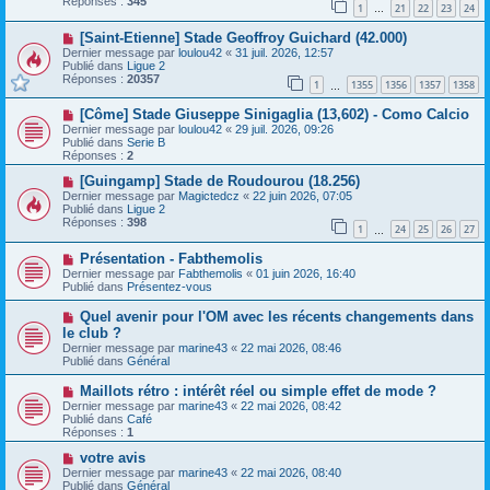
Réponses :
345
1
21
22
23
24
e
…
s
a
a
N
[Saint-Etienne] Stade Geoffroy Guichard (42.000)
u
g
o
m
e
Dernier message par
loulou42
«
31 juil. 2026, 12:57
u
e
Publié dans
Ligue 2
v
s
Réponses :
20357
1
1355
1356
1357
1358
e
…
s
a
a
N
[Côme] Stade Giuseppe Sinigaglia (13,602) - Como Calcio
u
g
o
m
e
Dernier message par
loulou42
«
29 juil. 2026, 09:26
u
e
Publié dans
Serie B
v
s
Réponses :
2
e
s
a
N
a
[Guingamp] Stade de Roudourou (18.256)
u
o
g
Dernier message par
Magictedcz
«
22 juin 2026, 07:05
m
u
e
Publié dans
Ligue 2
e
v
Réponses :
398
1
24
25
26
27
s
e
…
s
a
N
a
Présentation - Fabthemolis
u
o
g
m
Dernier message par
Fabthemolis
«
01 juin 2026, 16:40
u
e
e
Publié dans
Présentez-vous
v
s
e
s
N
Quel avenir pour l'OM avec les récents changements dans
a
a
o
le club ?
u
g
u
Dernier message par
m
marine43
«
22 mai 2026, 08:46
e
v
Publié dans
e
Général
e
s
a
s
N
Maillots rétro : intérêt réel ou simple effet de mode ?
u
a
o
Dernier message par
m
marine43
«
22 mai 2026, 08:42
g
u
Publié dans
e
Café
e
v
Réponses :
s
1
e
s
a
N
votre avis
a
u
o
g
Dernier message par
marine43
«
22 mai 2026, 08:40
m
u
e
Publié dans
Général